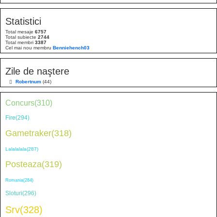
j
e
a
s
j
Statistici
a
j
Total mesaje
6757
Total subiecte
2744
Total membri
3387
Cel mai nou membru
Benniehench03
Zile de naştere
Robertnum
(44)
Concurs(310)
Fire(294)
Gametraker(318)
Lalalalala(287)
Posteaza(319)
Romania(284)
Sloturi(296)
Srv(328)