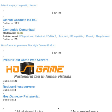
Mixuri, cupe, competitii, clanuri
Forum
Clanuri Gazduite in FHG
Subiecte:
101
Competitie Comunitati
Moderator:
YanG
Organizare
Meciuri
Editia 2
Inscrieri
Competitie
Premii
Regulament
Subforumuri:
,
,
,
,
,
,
Subiecte:
25
HostGame.ro partener Fire High Game -FhG.ro
Forum
Preturi Host Game Web Servere
Subiecte:
20
Reduceri host servere
Subiecte:
3
HostGame.ro- Parteneriat
Subiecte:
2
5 Most viewed topics
5 Most replied topics