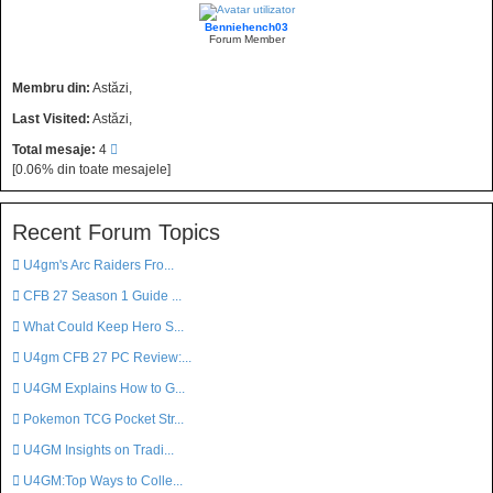
Benniehench03
Forum Member
Membru din:
Astăzi,
Last Visited:
Astăzi,
Total mesaje:
4
[0.06% din toate mesajele]
Recent Forum Topics
M
U4gm's Arc Raiders Fro...
e
M
CFB 27 Season 1 Guide ...
r
e
g
M
What Could Keep Hero S...
r
i
e
g
M
U4gm CFB 27 PC Review:...
l
r
i
e
a
g
M
U4GM Explains How to G...
l
r
u
i
e
a
g
M
Pokemon TCG Pocket Str...
l
l
r
u
i
e
t
a
g
M
U4GM Insights on Tradi...
l
l
r
i
u
i
e
t
a
g
M
U4GM:Top Ways to Colle...
m
l
l
r