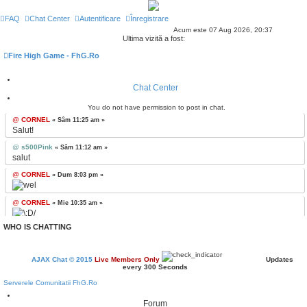
FAQ
Chat Center
Autentificare
Înregistrare
Acum este 07 Aug 2026, 20:37
Ultima vizită a fost:
Fire High Game - FhG.Ro
Chat Center
You do not have permission to post in chat.
@
CORNEL
« Sâm 11:25 am »
Salut!
@
s500Pink
« Sâm 11:12 am »
salut
@
CORNEL
« Dum 8:03 pm »
@
CORNEL
« Mie 10:35 am »
WHO IS CHATTING
@
CORNEL
« Vin 11:18 am »
Sall
@
killer
« Mie 3:57 pm »
AJAX Chat © 2015
Live Members Only
Updates
every
300
Seconds
Sall
Serverele Comunitatii FhG.Ro
@
CORNEL
« Vin 2:49 pm »
Forum