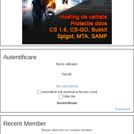
Autentificare
Nume utilizator:
Parolă:
Am uitat parola
Autentifică-mă automat la fiecare vizită
Hide Me
Înregistrare
Recent Member
Please welcome our newest member: