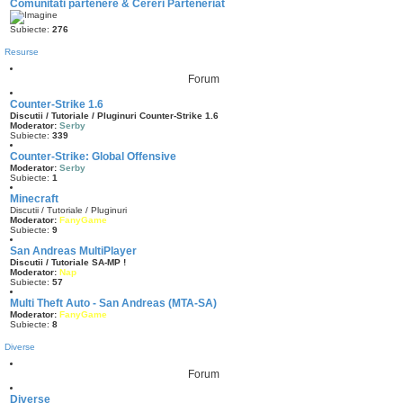
Comunitati partenere & Cereri Parteneriat
@
s500Pink
« Mar 11:02 pm »
salutare
Subiecte:
276
@
Nap
« Mar 9:30 am »
Resurse
Sall
Forum
Counter-Strike 1.6
Discutii / Tutoriale / Pluginuri Counter-Strike 1.6
Moderator:
Serby
Subiecte:
339
Counter-Strike: Global Offensive
Moderator:
Serby
Subiecte:
1
Minecraft
Discutii / Tutoriale / Pluginuri
Moderator:
FanyGame
Subiecte:
9
San Andreas MultiPlayer
Discutii / Tutoriale SA-MP !
Moderator:
Nap
Subiecte:
57
Multi Theft Auto - San Andreas (MTA-SA)
Moderator:
FanyGame
Subiecte:
8
Diverse
Forum
Diverse