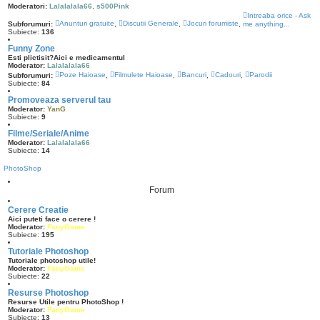
Moderatori:
Lalalalala66
,
s500Pink
Intreaba orice - Ask
Anunturi gratuite
Discutii Generale
Jocuri forumiste
Subforumuri:
,
,
,
me anything...
Subiecte:
136
Funny Zone
Esti plictisit?Aici e medicamentul
Moderator:
Lalalalala66
Poze Haioase
Filmulete Haioase
Bancuri
Cadouri
Parodii
Subforumuri:
,
,
,
,
Subiecte:
84
Promoveaza serverul tau
Moderator:
YanG
Subiecte:
9
Filme/Seriale/Anime
Moderator:
Lalalalala66
Subiecte:
14
PhotoShop
Forum
Cerere Creatie
Aici puteti face o cerere !
Moderator:
FanyGame
Subiecte:
195
Tutoriale Photoshop
Tutoriale photoshop utile!
Moderator:
FanyGame
Subiecte:
22
Resurse Photoshop
Resurse Utile pentru PhotoShop !
Moderator:
FanyGame
Subiecte:
13