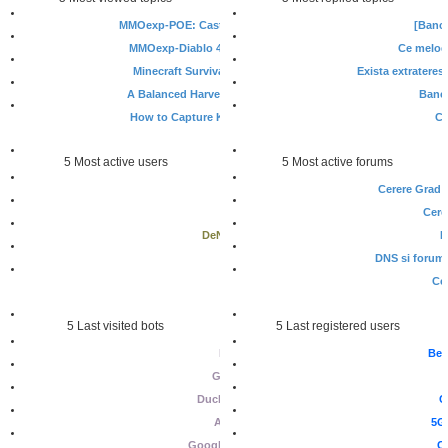
MMOexp-POE: Cast When Stunned Done the …
[Bancu
MMOexp-Diablo 4: Tower Pushing Is All A…
Ce melod
Minecraft Survival Guide: Crafting Copp…
Exista extratere
A Balanced Harvest: How to Complete the…
Bancu
How to Capture Klefki and Progress Thro…
Ce
5 Most active users
5 Most active forums
CORNEL
Cerere Grad 
YanG
Cere
DeNisQwAnKiDo
P
jaR
DNS si forum s
Steel
Cer
5 Last visited bots
5 Last registered users
Bing [Bot]
Ben
Google [Bot]
DuckDuckGo [Bot]
C
Ahrefs [Bot]
5G
Google Adsense [Bot]
C