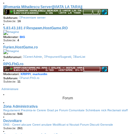
@
CORNEL
« Lun 10:36 am »
||Romania Mihailescu Server||VIATA LA TARA||
@
CORNEL
« Mie 6:25 pm »
Prezentare server
Subforum:
Salut! ok
Subiecte:
16
@
YanGv2
« Mar 1:08 am »
5.83.43.181 // Respawn.HostGame.RO
Salutari, Cornel, cand poti, te rog sa te uiti la mesajele din privat!
Moderator:
BIG
@
CORNEL
« Mar 4:47 pm »
Subiecte:
4
Furien.HostGame.ro
@
FanyGame
« Lun 5:49 pm »
Cereri Admin
Propuneri/Sugestii
BanList
Subforumuri:
,
,
RPG.FhG.ro
@
killer
« Sâm 5:01 pm »
Moderatori:
KRIPPI
,
markonfm
@
BuZzZ
« Sâm 8:38 am »
Panel.FhG.ro
Subforum:
Sall
Subiecte:
11
@
CORNEL
« Vin 3:38 pm »
Administrare
Forum
@
killer
« Dum 9:58 am »
Zona Administrativa
Regulament
Prezinta-te
Cerere Grad pe Forum Comunitate
Schimbare nick
Reclamati staff
@
CORNEL
« Joi 3:11 pm »
Subiecte:
946
Dezvoltare
DNS - Cereri alocare
@
Chirila
Cereri anulare
Modificari si Noutati Forum
Discutii Generale
« Joi 11:24 am »
Subiecte:
261
DNS