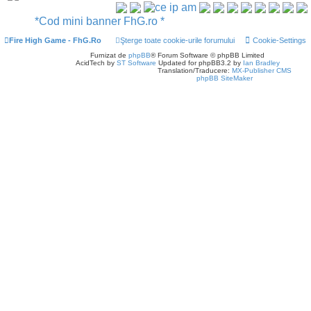
*Cod mini banner FhG.ro *
Fire High Game - FhG.Ro
Şterge toate cookie-urile forumului
Cookie-Settings
Furnizat de
phpBB
® Forum Software © phpBB Limited
AcidTech by
ST Software
Updated for phpBB3.2 by
Ian Bradley
Translation/Traducere:
MX-Publisher CMS
phpBB SiteMaker