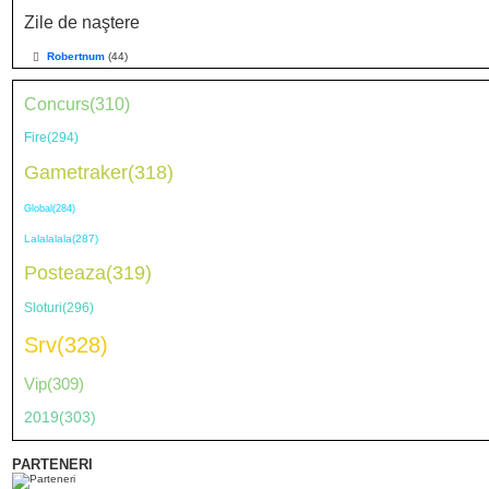
Zile de naştere
Robertnum
(44)
Concurs(310)
Fire(294)
Gametraker(318)
Global(284)
Lalalalala(287)
Posteaza(319)
Sloturi(296)
Srv(328)
Vip(309)
2019(303)
PARTENERI