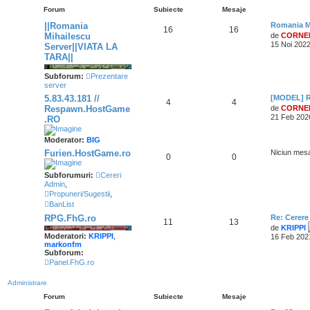
Forum
Subiecte
Mesaje
||Romania
Romania M
@
CORNEL
« Lun 10:36 am »
16
16
Mihailescu
de
CORNE
15 Noi 2022
Server||VIATA LA
@
CORNEL
TARA||
« Mie 6:25 pm »
Salut! ok
Subforum:
Prezentare
@
YanGv2
« Mar 1:08 am »
server
Salutari, Cornel, cand poti, te rog sa te uiti la mesajele din privat!
5.83.43.181 //
[MODEL] R
4
4
Respawn.HostGame
de
CORNE
@
CORNEL
« Mar 4:47 pm »
21 Feb 202
.RO
@
FanyGame
Moderator:
« Lun 5:49 pm »
BIG
Furien.HostGame.ro
Niciun mesa
0
0
@
killer
« Sâm 5:01 pm »
Subforumuri:
Cereri
Admin
,
Propuneri/Sugestii
,
@
BuZzZ
« Sâm 8:38 am »
BanList
Sall
RPG.FhG.ro
Re: Cerere
11
13
@
CORNEL
« Vin 3:38 pm »
de
KRIPPI
Moderatori:
KRIPPI
,
16 Feb 202
markonfm
@
killer
Subforum:
« Dum 9:58 am »
Panel.FhG.ro
@
CORNEL
« Joi 3:11 pm »
Administrare
Forum
Subiecte
Mesaje
@
Chirila
« Joi 11:24 am »