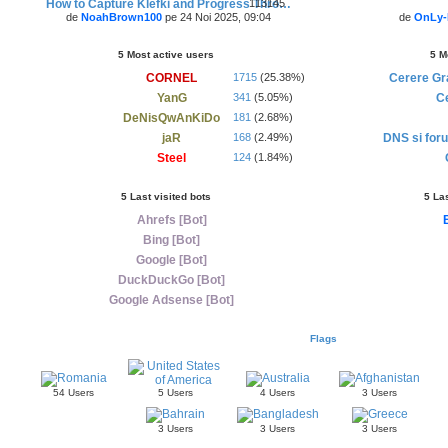
How to Capture Klefki and Progress Thro…
113145
de
NoahBrown100
pe 24 Noi 2025, 09:04
de
OnLy
5 Most active users
5 M
CORNEL
1715
(25.38%)
Cerere Gr
YanG
341
(5.05%)
Ce
DeNisQwAnKiDo
181
(2.68%)
jaR
168
(2.49%)
DNS si foru
Steel
124
(1.84%)
5 Last visited bots
5 La
Ahrefs [Bot]
Bing [Bot]
Google [Bot]
DuckDuckGo [Bot]
Google Adsense [Bot]
Flags
54 Users
5 Users
4 Users
3 Users
3 Users
3 Users
3 Users