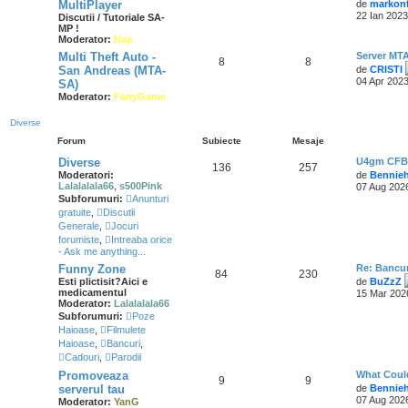
MultiPlayer
de
markon
22 Ian 2023
Discutii / Tutoriale SA-
MP !
Moderator:
Nap
Multi Theft Auto -
Server MT
8
8
San Andreas (MTA-
de
CRISTI
04 Apr 2023
SA)
Moderator:
FanyGame
Diverse
Forum
Subiecte
Mesaje
Diverse
U4gm CFB 
136
257
Moderatori:
de
Bennie
Lalalalala66
,
s500Pink
07 Aug 2026
Subforumuri:
Anunturi
gratuite
,
Discutii
Generale
,
Jocuri
forumiste
,
Intreaba orice
- Ask me anything...
Funny Zone
Re: Bancur
84
230
Esti plictisit?Aici e
de
BuZzZ
medicamentul
15 Mar 202
Moderator:
Lalalalala66
Subforumuri:
Poze
Haioase
,
Filmulete
Haioase
,
Bancuri
,
Cadouri
,
Parodii
Promoveaza
What Coul
9
9
serverul tau
de
Bennie
07 Aug 2026
Moderator:
YanG