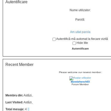
Autentificare
Nume utilizator:
Parolă:
Am uitat parola
Autentifică-mă automat la fiecare vizită
Hide Me
Recent Member
Please welcome our newest member:
Benniehench03
Forum Member
Membru din:
Astăzi,
Last Visited:
Astăzi,
Total mesaje:
4