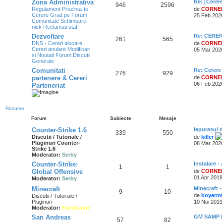
Zona Administrativa
Re: [Cerer
946
2596
DNS
Regulament
Prezinta-te
de
CORNE
Cerere Grad pe Forum
25 Feb 202
@
s500Pink
« Mar 11:02 pm »
Comunitate
Schimbare
salutare
nick
Reclamati staff
Dezvoltare
Re: CERE
@
Nap
261
565
« Mar 9:30 am »
DNS - Cereri alocare
de
CORNE
Sall
Cereri anulare
Modificari
05 Mar 202
si Noutati Forum
Discutii
Generale
Comunitati
Re: Cerere
276
929
partenere & Cereri
de
CORNE
06 Feb 202
Parteneriat
Resurse
Forum
Subiecte
Mesaje
Counter-Strike 1.6
Iepurașul
339
550
Discutii / Tutoriale /
de
killer
Pluginuri Counter-
08 Mar 202
Strike 1.6
Moderator:
Serby
Counter-Strike:
Instalare 
1
1
Global Offensive
de
CORNE
01 Apr 2019
Moderator:
Serby
Minecraft
Minecraft 
9
10
de
boyerm
Discutii / Tutoriale /
Pluginuri
10 Noi 2019
Moderator:
FanyGame
San Andreas
GM SAMP D
57
82