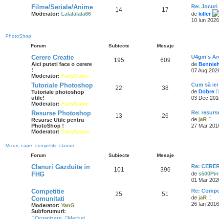
Filme/Seriale/Anime
Re: Jocuri
14
17
Moderator:
Lalalalala66
de
killer
10 Iun 2026
PhotoShop
Forum
Subiecte
Mesaje
Cerere Creatie
U4gm's Ar
195
609
Aici puteti face o cerere
de
Bennie
!
07 Aug 2026
Moderator:
FanyGame
Tutoriale Photoshop
Cum să ie
22
38
de
Dobre
Tutoriale photoshop
utile!
03 Dec 201
Moderator:
FanyGame
Resurse Photoshop
Re: resurs
13
26
V
de
jaR
Resurse Utile pentru
e
PhotoShop !
27 Mar 201
z
Moderator:
FanyGame
i
u
Mixuri, cupe, competitii, clanuri
l
t
Forum
Subiecte
Mesaje
i
m
Clanuri Gazduite in
Re: CERERE
101
396
u
FHG
de
s500Pin
l
01 Mar 202
m
e
Competitie
Re: Compe
25
51
s
V
de
jaR
Comunitati
a
e
26 Ian 2016
Moderator:
YanG
j
z
Subforumuri:
i
Organizare
,
Meciuri
,