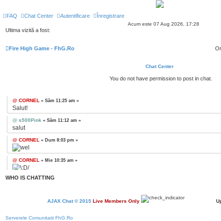
FAQ
Chat Center
Autentificare
Înregistrare
Acum este 07 Aug 2026, 17:28
Ultima vizită a fost:
Fire High Game - FhG.Ro
Or
Chat Center
You do not have permission to post in chat.
@
CORNEL
« Sâm 11:25 am »
Salut!
@
s500Pink
« Sâm 11:12 am »
salut
@
CORNEL
« Dum 8:03 pm »
@
CORNEL
« Mie 10:35 am »
WHO IS CHATTING
@
CORNEL
« Vin 11:18 am »
Sall
@
killer
« Mie 3:57 pm »
AJAX Chat © 2015
Live Members Only
Up
Sall
Serverele Comunitatii FhG.Ro
@
CORNEL
« Vin 2:49 pm »