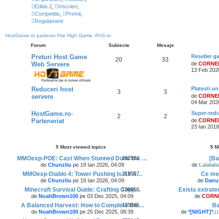
u
Editia 2
,
Inscrieri
,
l
t
Competitie
,
Premii
,
i
Regulament
m
u
HostGame.ro partener Fire High Game -FhG.ro
l
m
Forum
Subiecte
Mesaje
e
s
Preturi Host Game
Reseller g
20
33
a
Web Servere
de
CORNE
j
13 Feb 202
Reduceri host
Platesti un
3
3
servere
de
CORNE
04 Mar 202
HostGame.ro-
Super-redu
2
2
Parteneriat
de
CORNE
23 Ian 2018
5 Most viewed topics
5 M
MMOexp-POE: Cast When Stunned Done the …
282561
[Ba
de
Chunzliu
pe 19 Ian 2026, 04:09
de
Lalalala
MMOexp-Diablo 4: Tower Pushing Is All A…
219537
Ce mel
de
Chunzliu
pe 19 Ian 2026, 04:09
de
Danu
Minecraft Survival Guide: Crafting Copp…
136956
Exista extrat
de
NoahBrown100
pe 03 Dec 2025, 04:09
de
CORN
A Balanced Harvest: How to Complete the…
125585
Ba
de
NoahBrown100
pe 25 Dec 2025, 08:39
de
*[NIGHT]*.::