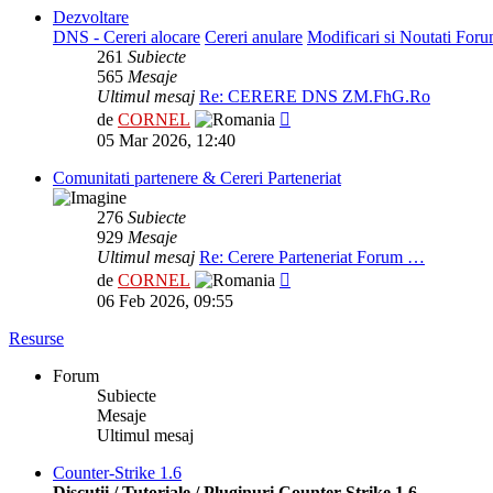
Dezvoltare
DNS - Cereri alocare
Cereri anulare
Modificari si Noutati For
261
Subiecte
565
Mesaje
Ultimul mesaj
Re: CERERE DNS ZM.FhG.Ro
Vezi
de
CORNEL
ultimul
05 Mar 2026, 12:40
mesaj
Comunitati partenere & Cereri Parteneriat
276
Subiecte
929
Mesaje
Ultimul mesaj
Re: Cerere Parteneriat Forum …
Vezi
de
CORNEL
ultimul
06 Feb 2026, 09:55
mesaj
Resurse
Forum
Subiecte
Mesaje
Ultimul mesaj
Counter-Strike 1.6
Discutii / Tutoriale / Pluginuri Counter-Strike 1.6