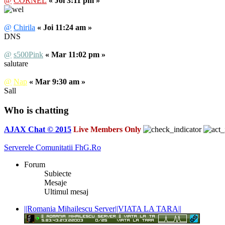
@
CORNEL
« Joi 3:11 pm »
@
Chirila
« Joi 11:24 am »
DNS
@
s500Pink
« Mar 11:02 pm »
salutare
@
Nap
« Mar 9:30 am »
Sall
Who is chatting
AJAX Chat © 2015
Live Members Only
Serverele Comunitatii FhG.Ro
Forum
Subiecte
Mesaje
Ultimul mesaj
||Romania Mihailescu Server||VIATA LA TARA||