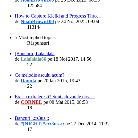
125584
How to Capture Klefki and Progress Thro…
de
NoahBrown100
pe 24 Noi 2025, 09:04
113144
5 Most replied topics
Răspunsuri
[Bancurii] Lalalalala
de
Lalalalala66
pe 18 Noi 2017, 14:56
52
Ce melodie asculți acum?
de
Danuta
pe 20 Ian 2015, 19:43
22
Exista extrateresti? Sunt adevarate dov…
de
CORNEL
pe 08 Mai 2015, 08:58
18
Bancuri ..::z3us.::
de
*[NIGHT]*.::z3us..::
pe 27 Dec 2014, 11:32
17