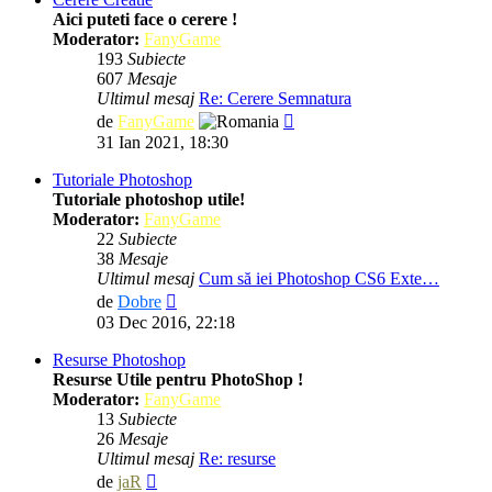
Aici puteti face o cerere !
Moderator:
FanyGame
193
Subiecte
607
Mesaje
Ultimul mesaj
Re: Cerere Semnatura
Vezi
de
FanyGame
ultimul
31 Ian 2021, 18:30
mesaj
Tutoriale Photoshop
Tutoriale photoshop utile!
Moderator:
FanyGame
22
Subiecte
38
Mesaje
Ultimul mesaj
Cum să iei Photoshop CS6 Exte…
Vezi
de
Dobre
ultimul
03 Dec 2016, 22:18
mesaj
Resurse Photoshop
Resurse Utile pentru PhotoShop !
Moderator:
FanyGame
13
Subiecte
26
Mesaje
Ultimul mesaj
Re: resurse
Vezi
de
jaR