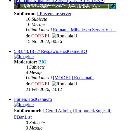
||Romania Mihailescu Server||VIATA LA TARA||
Subforum:
Prezentare server
16
Subiecte
16
Mesaje
Ultimul mesaj
Romania Mihailescu Server Via…
Vezi
de
CORNEL
ultimul
15 Noi 2022, 00:26
mesaj
5.83.43.181 // Respawn.HostGame.RO
Moderator:
BIG
4
Subiecte
4
Mesaje
Ultimul mesaj
[MODEL] Reclamatii
Vezi
de
CORNEL
ultimul
21 Feb 2026, 23:12
mesaj
Furien.HostGame.ro
Subforumuri:
Cereri Admin
,
Propuneri/Sugestii
,
BanList
0
Subiecte
0
Mesaje