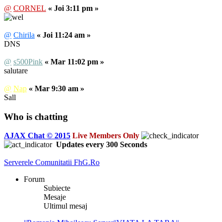
@
CORNEL
« Joi 3:11 pm »
@
Chirila
« Joi 11:24 am »
DNS
@
s500Pink
« Mar 11:02 pm »
salutare
@
Nap
« Mar 9:30 am »
Sall
Who is chatting
AJAX Chat © 2015
Live Members Only
Updates every
300
Seconds
Serverele Comunitatii FhG.Ro
Forum
Subiecte
Mesaje
Ultimul mesaj