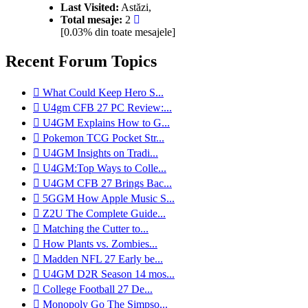
Last Visited:
Astăzi,
Total mesaje:
2
[0.03% din toate mesajele]
Recent Forum Topics
Mergi
What Could Keep Hero S...
la
Mergi
U4gm CFB 27 PC Review:...
ultimul
la
Mergi
U4GM Explains How to G...
mesaj
ultimul
la
Mergi
Pokemon TCG Pocket Str...
mesaj
ultimul
la
Mergi
U4GM Insights on Tradi...
mesaj
ultimul
la
Mergi
U4GM:Top Ways to Colle...
mesaj
ultimul
la
Mergi
U4GM CFB 27 Brings Bac...
mesaj
ultimul
la
Mergi
5GGM How Apple Music S...
mesaj
ultimul
la
Mergi
Z2U The Complete Guide...
mesaj
ultimul
la
Mergi
Matching the Cutter to...
mesaj
ultimul
la
Mergi
How Plants vs. Zombies...
mesaj
ultimul
la
Mergi
Madden NFL 27 Early be...
mesaj
ultimul
la
Mergi
U4GM D2R Season 14 mos...
mesaj
ultimul
la
Mergi
College Football 27 De...
mesaj
ultimul
la
Mergi
Monopoly Go The Simpso...