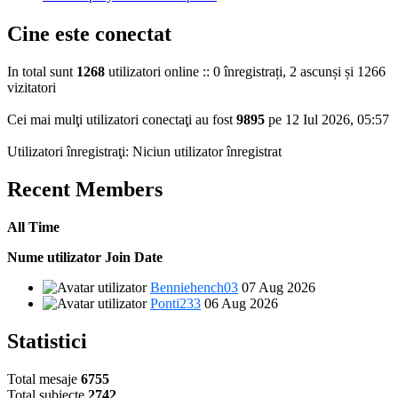
mesaj
ultimul
la
mesaj
ultimul
Cine este conectat
mesaj
In total sunt
1268
utilizatori online :: 0 înregistrați, 2 ascunși și 1266
vizitatori
Cei mai mulţi utilizatori conectaţi au fost
9895
pe 12 Iul 2026, 05:57
Utilizatori înregistraţi: Niciun utilizator înregistrat
Recent Members
All Time
Nume utilizator
Join Date
Benniehench03
07 Aug 2026
Ponti233
06 Aug 2026
Statistici
Total mesaje
6755
Total subiecte
2742