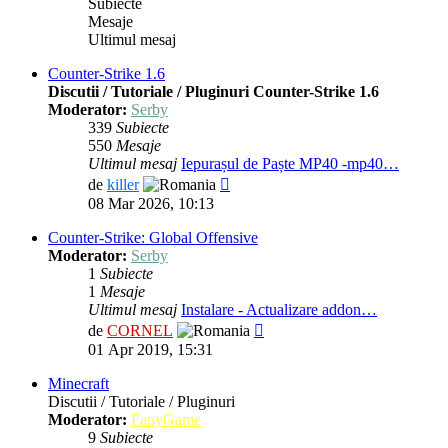
Subiecte
Mesaje
Ultimul mesaj
Counter-Strike 1.6
Discutii / Tutoriale / Pluginuri Counter-Strike 1.6
Moderator:
Serby
339
Subiecte
550
Mesaje
Ultimul mesaj
Iepurașul de Paște MP40 -mp40…
Vezi
de
killer
ultimul
08 Mar 2026, 10:13
mesaj
Counter-Strike: Global Offensive
Moderator:
Serby
1
Subiecte
1
Mesaje
Ultimul mesaj
Instalare - Actualizare addon…
Vezi
de
CORNEL
ultimul
01 Apr 2019, 15:31
mesaj
Minecraft
Discutii / Tutoriale / Pluginuri
Moderator:
FanyGame
9
Subiecte