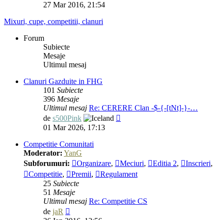
ultimul
27 Mar 2016, 21:54
mesaj
Mixuri, cupe, competitii, clanuri
Forum
Subiecte
Mesaje
Ultimul mesaj
Clanuri Gazduite in FHG
101
Subiecte
396
Mesaje
Ultimul mesaj
Re: CERERE Clan -$-{-[tNt]-}-…
Vezi
de
s500Pink
ultimul
01 Mar 2026, 17:13
mesaj
Competitie Comunitati
Moderator:
YanG
Subforumuri:
Organizare
,
Meciuri
,
Editia 2
,
Inscrieri
,
Competitie
,
Premii
,
Regulament
25
Subiecte
51
Mesaje
Ultimul mesaj
Re: Competitie CS
Vezi
de
jaR
ultimul