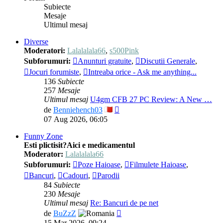
Subiecte
Mesaje
Ultimul mesaj
Diverse
Moderatori:
Lalalalala66
,
s500Pink
Subforumuri:
Anunturi gratuite
,
Discutii Generale
,
Jocuri forumiste
,
Intreaba orice - Ask me anything...
136
Subiecte
257
Mesaje
Ultimul mesaj
U4gm CFB 27 PC Review: A New …
Vezi
de
Benniehench03
ultimul
07 Aug 2026, 06:05
mesaj
Funny Zone
Esti plictisit?Aici e medicamentul
Moderator:
Lalalalala66
Subforumuri:
Poze Haioase
,
Filmulete Haioase
,
Bancuri
,
Cadouri
,
Parodii
84
Subiecte
230
Mesaje
Ultimul mesaj
Re: Bancuri de pe net
Vezi
de
BuZzZ
ultimul
15 Mar 2026, 09:24