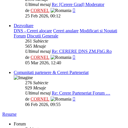
Ultimul mesaj
Re: [Cerere Grad] Moderator
Vezi
de
CORNEL
ultimul
25 Feb 2026, 00:12
mesaj
Dezvoltare
DNS - Cereri alocare
Cereri anulare
Modificari si Noutati
Forum
Discutii Generale
261
Subiecte
565
Mesaje
Ultimul mesaj
Re: CERERE DNS ZM.FhG.Ro
Vezi
de
CORNEL
ultimul
05 Mar 2026, 12:40
mesaj
Comunitati partenere & Cereri Parteneriat
276
Subiecte
929
Mesaje
Ultimul mesaj
Re: Cerere Parteneriat Forum …
Vezi
de
CORNEL
ultimul
06 Feb 2026, 09:55
mesaj
Resurse
Forum