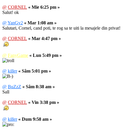
@
CORNEL
« Mie 6:25 pm »
Salut! ok
@
YanGv2
« Mar 1:08 am »
Salutari, Cornel, cand poti, te rog sa te uiti la mesajele din privat!
@
CORNEL
« Mar 4:47 pm »
@
FanyGame
« Lun 5:49 pm »
@
killer
« Sâm 5:01 pm »
@
BuZzZ
« Sâm 8:38 am »
Sall
@
CORNEL
« Vin 3:38 pm »
@
killer
« Dum 9:58 am »