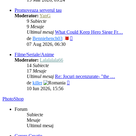
mesaj
Promoveaza serverul tau
Moderator:
YanG
9
Subiecte
9
Mesaje
Ultimul mesaj
What Could Keep Hero Siege Fr…
Vezi
de
Benniehench03
ultimul
07 Aug 2026, 06:30
mesaj
Filme/Seriale/Anime
Moderator:
Lalalalala66
14
Subiecte
17
Mesaje
Ultimul mesaj
Re: Jocuri necenzurate- "the …
Vezi
de
killer
ultimul
10 Iun 2026, 15:56
mesaj
PhotoShop
Forum
Subiecte
Mesaje
Ultimul mesaj
Cerere Creatie