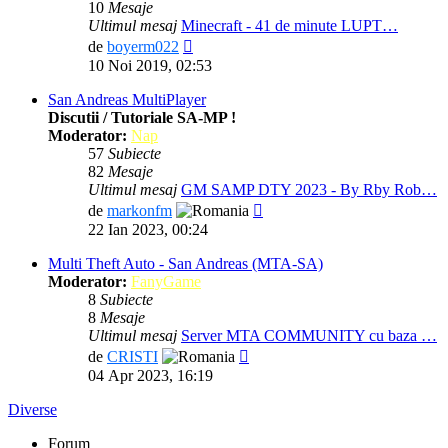
10
Mesaje
Ultimul mesaj
Minecraft - 41 de minute LUPT…
Vezi
de
boyerm022
ultimul
10 Noi 2019, 02:53
mesaj
San Andreas MultiPlayer
Discutii / Tutoriale SA-MP !
Moderator:
Nap
57
Subiecte
82
Mesaje
Ultimul mesaj
GM SAMP DTY 2023 - By Rby Rob…
Vezi
de
markonfm
ultimul
22 Ian 2023, 00:24
mesaj
Multi Theft Auto - San Andreas (MTA-SA)
Moderator:
FanyGame
8
Subiecte
8
Mesaje
Ultimul mesaj
Server MTA COMMUNITY cu baza …
Vezi
de
CRISTI
ultimul
04 Apr 2023, 16:19
mesaj
Diverse
Forum