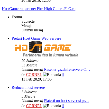
26 Ian 2016, 12:56
mesaj
HostGame.ro partener Fire High Game -FhG.ro
Forum
Subiecte
Mesaje
Ultimul mesaj
Preturi Host Game Web Servere
20
Subiecte
33
Mesaje
Ultimul mesaj
Reseller gazduire servere C…
Vezi
de
CORNEL
ultimul
13 Feb 2020, 17:06
mesaj
Reduceri host servere
3
Subiecte
3
Mesaje
Ultimul mesaj
Platesti un host server si pr…
Vezi
de
CORNEL