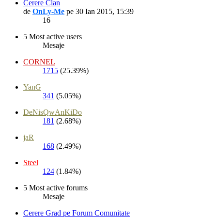
Cerere Clan
de
OnLy-Me
pe 30 Ian 2015, 15:39
16
5 Most active users
Mesaje
CORNEL
1715
(25.39%)
YanG
341
(5.05%)
DeNisQwAnKiDo
181
(2.68%)
jaR
168
(2.49%)
Steel
124
(1.84%)
5 Most active forums
Mesaje
Cerere Grad pe Forum Comunitate