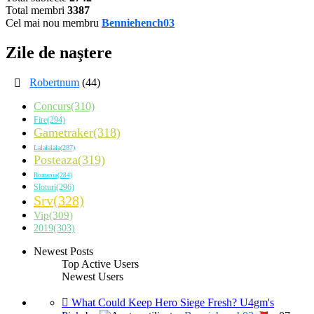
Total membri
3387
Cel mai nou membru
Benniehench03
Zile de naştere
Robertnum
(44)
Concurs(310)
Fire(294)
Gametraker(318)
Lalalalala(287)
Posteaza(319)
Romania(284)
Sloturi(296)
Srv(328)
Vip(309)
2019(303)
Newest Posts
Top Active Users
Newest Users
What Could Keep Hero Siege Fresh? U4gm's