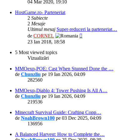
ultimul
04 Mar 2020, 19:10
mesaj
HostGame.ro- Parteneriat
2
Subiecte
2
Mesaje
Ultimul mesaj
Super-reduceri la parteneriat…
Vezi
de
CORNEL
ultimul
23 Ian 2018, 18:58
mesaj
5 Most viewed topics
Vizualizări
MMOexp-POE: Cast When Stunned Done the …
de
Chunzliu
pe 19 Ian 2026, 04:09
282560
MMOexp-Diablo 4: Tower Pushing Is All A…
de
Chunzliu
pe 19 Ian 2026, 04:09
219536
Minecraft Survival Guide: Crafting Copp…
de
NoahBrown100
pe 03 Dec 2025, 04:09
136956
A Balanced Harvest: How to Complete the…
de
NoahBrown100
pe 25 Dec 2025, 08:39