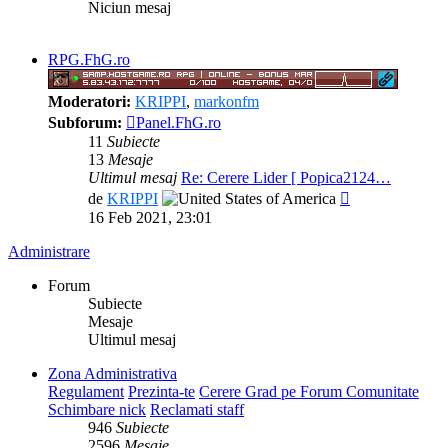
Niciun mesaj
RPG.FhG.ro
Moderatori:
KRIPPI
,
markonfm
Subforum:
Panel.FhG.ro
11
Subiecte
13
Mesaje
Ultimul mesaj
Re: Cerere Lider [ Popica2124…
Vezi
de
KRIPPI
ultimul
16 Feb 2021, 23:01
mesaj
Administrare
Forum
Subiecte
Mesaje
Ultimul mesaj
Zona Administrativa
Regulament
Prezinta-te
Cerere Grad pe Forum Comunitate
Schimbare nick
Reclamati staff
946
Subiecte
2596
Mesaje