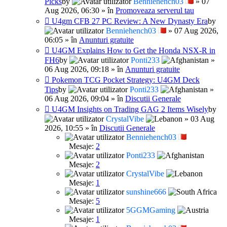
Picks
by
Benniehench03
» 07
Aug 2026, 06:30 » în
Promoveaza serverul tau
U4gm CFB 27 PC Review: A New Dynasty Era
by
Benniehench03
» 07 Aug 2026,
06:05 » în
Anunturi gratuite
U4GM Explains How to Get the Honda NSX-R in
FH6
by
Ponti233
»
06 Aug 2026, 09:18 » în
Anunturi gratuite
Pokemon TCG Pocket Strategy: U4GM Deck
Tips
by
Ponti233
»
06 Aug 2026, 09:04 » în
Discutii Generale
U4GM Insights on Trading GAG 2 Items Wisely
by
CrystalVibe
» 03 Aug
2026, 10:55 » în
Discutii Generale
Benniehench03
Mesaje:
2
Ponti233
Mesaje:
2
CrystalVibe
Mesaje:
1
sunshine666
Mesaje:
5
5GGMGaming
Mesaje:
1