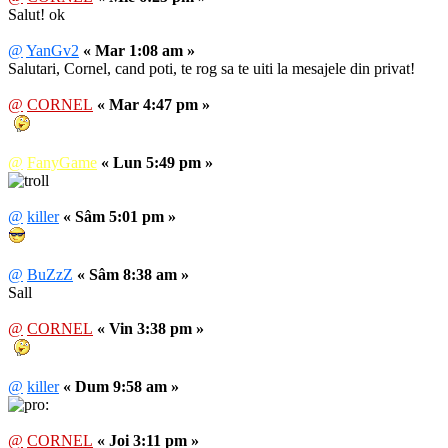
Salut! ok
@
YanGv2
« Mar 1:08 am »
Salutari, Cornel, cand poti, te rog sa te uiti la mesajele din privat!
@
CORNEL
« Mar 4:47 pm »
@
FanyGame
« Lun 5:49 pm »
@
killer
« Sâm 5:01 pm »
@
BuZzZ
« Sâm 8:38 am »
Sall
@
CORNEL
« Vin 3:38 pm »
@
killer
« Dum 9:58 am »
@
CORNEL
« Joi 3:11 pm »