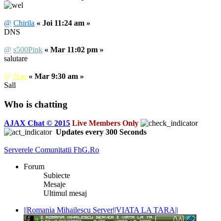
@
Chirila
« Joi 11:24 am »
DNS
@
s500Pink
« Mar 11:02 pm »
salutare
@
Nap
« Mar 9:30 am »
Sall
Who is chatting
AJAX Chat © 2015
Live Members Only
Updates every
300
Seconds
Serverele Comunitatii FhG.Ro
Forum
Subiecte
Mesaje
Ultimul mesaj
||Romania Mihailescu Server||VIATA LA TARA||