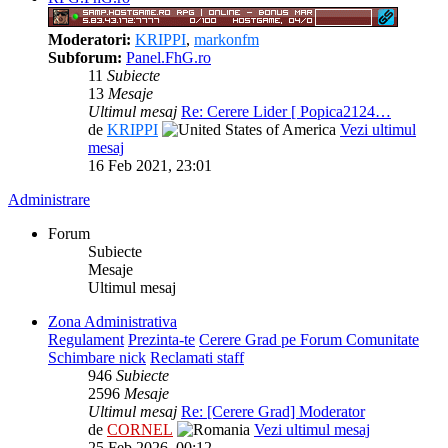
Moderatori:
KRIPPI
,
markonfm
Subforum:
Panel.FhG.ro
11
Subiecte
13
Mesaje
Ultimul mesaj
Re: Cerere Lider [ Popica2124…
de
KRIPPI
Vezi ultimul
mesaj
16 Feb 2021, 23:01
Administrare
Forum
Subiecte
Mesaje
Ultimul mesaj
Zona Administrativa
Regulament
Prezinta-te
Cerere Grad pe Forum Comunitate
Schimbare nick
Reclamati staff
946
Subiecte
2596
Mesaje
Ultimul mesaj
Re: [Cerere Grad] Moderator
de
CORNEL
Vezi ultimul mesaj
25 Feb 2026, 00:12