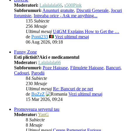
Moderatori:
Lalalalala66
,
s500Pink
Subforumuri:
Anunturi gratuite
,
Discutii Generale
,
Jocuri
forumiste
,
Intreaba orice - Ask me anything...
135
Subiecte
256
Mesaje
Ultimul mesaj
U4GM Explains How to Get the …
de
Ponti233
Vezi ultimul mesaj
06 Aug 2026, 09:18
Funny Zone
Esti plictisit?Aici e medicamentul
Moderator:
Lalalalala66
Subforumuri:
Poze Haioase
,
Filmulete Haioase
,
Bancuri
,
Cadouri
,
Parodii
84
Subiecte
230
Mesaje
Ultimul mesaj
Re: Bancuri de pe net
de
BuZzZ
Vezi ultimul mesaj
15 Mar 2026, 09:24
Promoveaza serverul tau
Moderator:
YanG
8
Subiecte
8
Mesaje
Ultimul mesaj
Cerere Parteneriat Furious