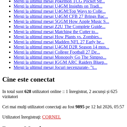
Mergi la ultimul mesaj
Pokemon TCG Pocket Str...
Mergi la ultimul mesaj
U4GM Insights on Tradi...
Mergi la ultimul mesaj
U4GM:Top Ways to Colle...
Mergi la ultimul mesaj
U4GM CFB 27 Brings Bac...
Mergi la ultimul mesaj
5GGM How Apple Music S...
Mergi la ultimul mesaj
Z2U The Complete Guide...
Mergi la ultimul mesaj
Matching the Cutter to...
Mergi la ultimul mesaj
How Plants vs. Zombies...
Mergi la ultimul mesaj
Madden NFL 27 Early be...
Mergi la ultimul mesaj
U4GM D2R Season 14 mos...
Mergi la ultimul mesaj
College Football 27 De...
Mergi la ultimul mesaj
Monopoly Go The Simpso...
Mergi la ultimul mesaj
IGGM ARC Raiders Bluep...
Mergi la ultimul mesaj
Jocuri necenzurate- "t...
Cine este conectat
In total sunt
628
utilizatori online :: 1 înregistrat, 2 ascunși și 625
vizitatori
Cei mai mulţi utilizatori conectaţi au fost
9895
pe 12 Iul 2026, 05:57
Utilizatori înregistraţi:
CORNEL