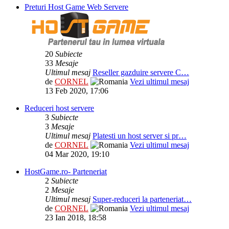
Preturi Host Game Web Servere
20
Subiecte
33
Mesaje
Ultimul mesaj
Reseller gazduire servere C…
de
CORNEL
Vezi ultimul mesaj
13 Feb 2020, 17:06
Reduceri host servere
3
Subiecte
3
Mesaje
Ultimul mesaj
Platesti un host server si pr…
de
CORNEL
Vezi ultimul mesaj
04 Mar 2020, 19:10
HostGame.ro- Parteneriat
2
Subiecte
2
Mesaje
Ultimul mesaj
Super-reduceri la parteneriat…
de
CORNEL
Vezi ultimul mesaj
23 Ian 2018, 18:58