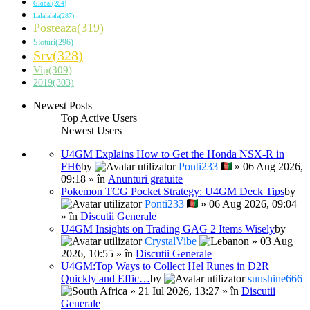
Global(284)
Lalalalala(287)
Posteaza(319)
Sloturi(296)
Srv(328)
Vip(309)
2019(303)
Newest Posts
Top Active Users
Newest Users
U4GM Explains How to Get the Honda NSX-R in
FH6
by
Ponti233
» 06 Aug 2026,
09:18 » în
Anunturi gratuite
Pokemon TCG Pocket Strategy: U4GM Deck Tips
by
Ponti233
» 06 Aug 2026, 09:04
» în
Discutii Generale
U4GM Insights on Trading GAG 2 Items Wisely
by
CrystalVibe
» 03 Aug
2026, 10:55 » în
Discutii Generale
U4GM:Top Ways to Collect Hel Runes in D2R
Quickly and Effic…
by
sunshine666
» 21 Iul 2026, 13:27 » în
Discutii
Generale