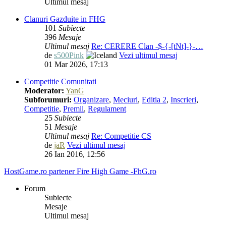
Ultimul mesaj
Clanuri Gazduite in FHG
101
Subiecte
396
Mesaje
Ultimul mesaj
Re: CERERE Clan -$-{-[tNt]-}-…
de
s500Pink
Vezi ultimul mesaj
01 Mar 2026, 17:13
Competitie Comunitati
Moderator:
YanG
Subforumuri:
Organizare
,
Meciuri
,
Editia 2
,
Inscrieri
,
Competitie
,
Premii
,
Regulament
25
Subiecte
51
Mesaje
Ultimul mesaj
Re: Competitie CS
de
jaR
Vezi ultimul mesaj
26 Ian 2016, 12:56
HostGame.ro partener Fire High Game -FhG.ro
Forum
Subiecte
Mesaje
Ultimul mesaj