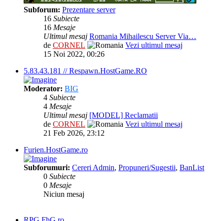
Subforum:
Prezentare server
16
Subiecte
16
Mesaje
Ultimul mesaj
Romania Mihailescu Server Via…
de
CORNEL
Vezi ultimul mesaj
15 Noi 2022, 00:26
5.83.43.181 // Respawn.HostGame.RO
Moderator:
BIG
4
Subiecte
4
Mesaje
Ultimul mesaj
[MODEL] Reclamatii
de
CORNEL
Vezi ultimul mesaj
21 Feb 2026, 23:12
Furien.HostGame.ro
Subforumuri:
Cereri Admin
,
Propuneri/Sugestii
,
BanList
0
Subiecte
0
Mesaje
Niciun mesaj
RPG.FhG.ro