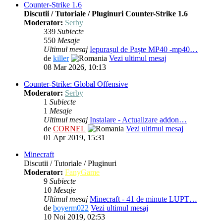
Counter-Strike 1.6
Discutii / Tutoriale / Pluginuri Counter-Strike 1.6
Moderator:
Serby
339
Subiecte
550
Mesaje
Ultimul mesaj
Iepurașul de Paște MP40 -mp40…
de
killer
Vezi ultimul mesaj
08 Mar 2026, 10:13
Counter-Strike: Global Offensive
Moderator:
Serby
1
Subiecte
1
Mesaje
Ultimul mesaj
Instalare - Actualizare addon…
de
CORNEL
Vezi ultimul mesaj
01 Apr 2019, 15:31
Minecraft
Discutii / Tutoriale / Pluginuri
Moderator:
FanyGame
9
Subiecte
10
Mesaje
Ultimul mesaj
Minecraft - 41 de minute LUPT…
de
boyerm022
Vezi ultimul mesaj
10 Noi 2019, 02:53