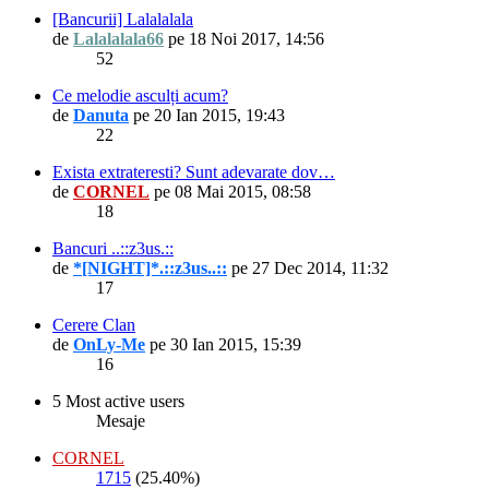
[Bancurii] Lalalalala
de
Lalalalala66
pe 18 Noi 2017, 14:56
52
Ce melodie asculți acum?
de
Danuta
pe 20 Ian 2015, 19:43
22
Exista extrateresti? Sunt adevarate dov…
de
CORNEL
pe 08 Mai 2015, 08:58
18
Bancuri ..::z3us.::
de
*[NIGHT]*.::z3us..::
pe 27 Dec 2014, 11:32
17
Cerere Clan
de
OnLy-Me
pe 30 Ian 2015, 15:39
16
5 Most active users
Mesaje
CORNEL
1715
(25.40%)