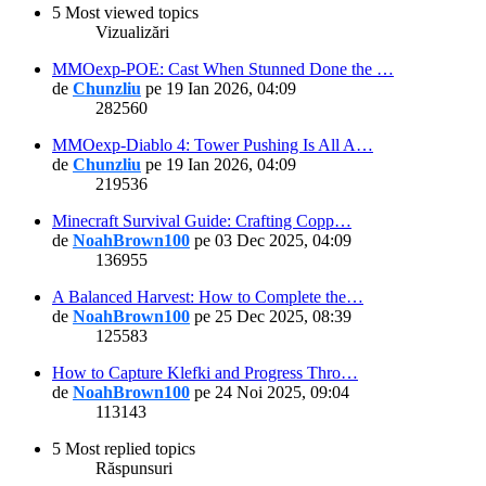
5 Most viewed topics
Vizualizări
MMOexp-POE: Cast When Stunned Done the …
de
Chunzliu
pe 19 Ian 2026, 04:09
282560
MMOexp-Diablo 4: Tower Pushing Is All A…
de
Chunzliu
pe 19 Ian 2026, 04:09
219536
Minecraft Survival Guide: Crafting Copp…
de
NoahBrown100
pe 03 Dec 2025, 04:09
136955
A Balanced Harvest: How to Complete the…
de
NoahBrown100
pe 25 Dec 2025, 08:39
125583
How to Capture Klefki and Progress Thro…
de
NoahBrown100
pe 24 Noi 2025, 09:04
113143
5 Most replied topics
Răspunsuri