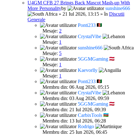
U4GM CFB 27 Brings Back Mascot Mash-up With
More Personality
by
sunshine666
» 21 Iul 2026, 13:15 » în
Discutii
Generale
Ponti233
Mesaje:
2
CrystalVibe
Mesaje:
1
sunshine666
Mesaje:
5
5GGMGaming
Mesaje:
1
Kaevorlly
Mesaje:
1
Ponti233
Membru din: 06 Aug 2026, 05:15
CrystalVibe
Membru din: 03 Aug 2026, 09:59
5GGMGaming
Membru din: 21 Iul 2026, 09:39
CarbixTools
Membru din: 13 Iul 2026, 06:28
Rodrigo
Membru din: 25 Iun 2026, 06:45