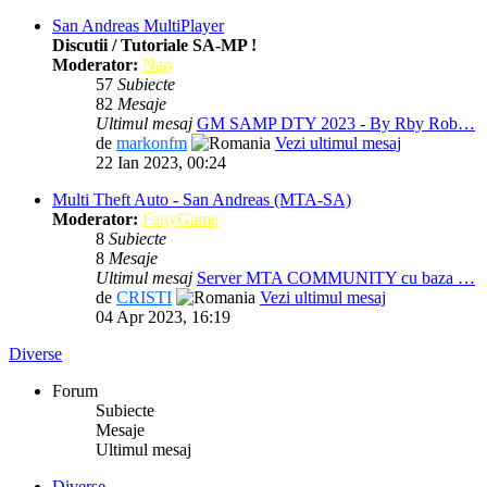
San Andreas MultiPlayer
Discutii / Tutoriale SA-MP !
Moderator:
Nap
57
Subiecte
82
Mesaje
Ultimul mesaj
GM SAMP DTY 2023 - By Rby Rob…
de
markonfm
Vezi ultimul mesaj
22 Ian 2023, 00:24
Multi Theft Auto - San Andreas (MTA-SA)
Moderator:
FanyGame
8
Subiecte
8
Mesaje
Ultimul mesaj
Server MTA COMMUNITY cu baza …
de
CRISTI
Vezi ultimul mesaj
04 Apr 2023, 16:19
Diverse
Forum
Subiecte
Mesaje
Ultimul mesaj
Diverse