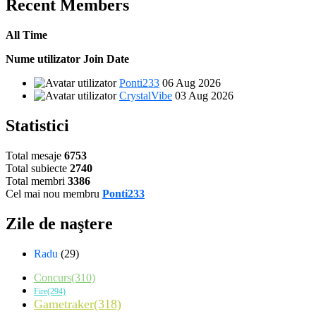
Recent Members
All Time
Nume utilizator
Join Date
Ponti233
06 Aug 2026
CrystalVibe
03 Aug 2026
Statistici
Total mesaje
6753
Total subiecte
2740
Total membri
3386
Cel mai nou membru
Ponti233
Zile de naştere
Radu
(29)
Concurs(310)
Fire(294)
Gametraker(318)