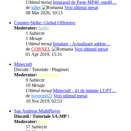
Ultimul mesaj
Iepurașul de Paște MP40 -mp40…
de
killer
Vezi ultimul mesaj
08 Mar 2026, 10:13
Counter-Strike: Global Offensive
Moderator:
Serby
1
Subiecte
1
Mesaje
Ultimul mesaj
Instalare - Actualizare addon…
de
CORNEL
Vezi ultimul mesaj
01 Apr 2019, 15:31
Minecraft
Discutii / Tutoriale / Pluginuri
Moderator:
FanyGame
9
Subiecte
10
Mesaje
Ultimul mesaj
Minecraft - 41 de minute LUPT…
de
boyerm022
Vezi ultimul mesaj
10 Noi 2019, 02:53
San Andreas MultiPlayer
Discutii / Tutoriale SA-MP !
Moderator:
Nap
57
Subiecte