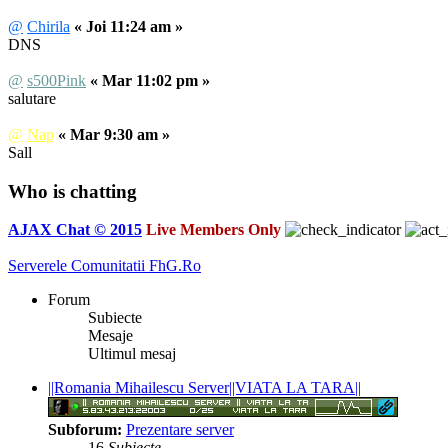
@
Chirila
« Joi 11:24 am »
DNS
@
s500Pink
« Mar 11:02 pm »
salutare
@
Nap
« Mar 9:30 am »
Sall
Who is chatting
AJAX Chat © 2015
Live Members Only
Serverele Comunitatii FhG.Ro
Forum
Subiecte
Mesaje
Ultimul mesaj
||Romania Mihailescu Server||VIATA LA TARA||
Subforum:
Prezentare server
16
Subiecte