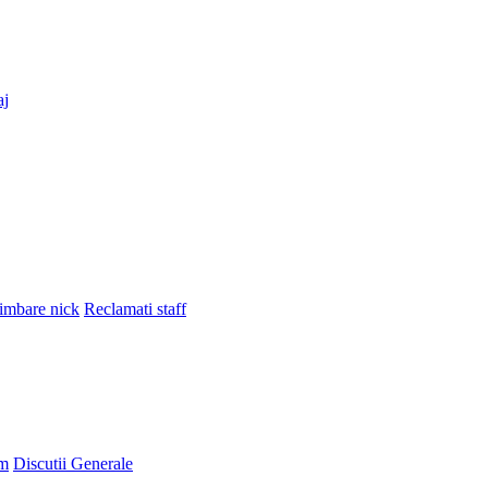
aj
imbare nick
Reclamati staff
um
Discutii Generale