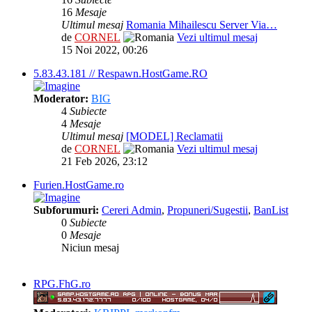
16
Mesaje
Ultimul mesaj
Romania Mihailescu Server Via…
de
CORNEL
Vezi ultimul mesaj
15 Noi 2022, 00:26
5.83.43.181 // Respawn.HostGame.RO
Moderator:
BIG
4
Subiecte
4
Mesaje
Ultimul mesaj
[MODEL] Reclamatii
de
CORNEL
Vezi ultimul mesaj
21 Feb 2026, 23:12
Furien.HostGame.ro
Subforumuri:
Cereri Admin
,
Propuneri/Sugestii
,
BanList
0
Subiecte
0
Mesaje
Niciun mesaj
RPG.FhG.ro