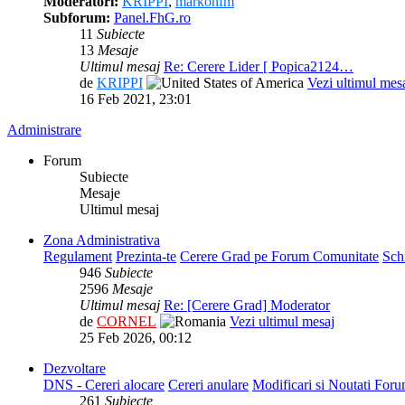
Moderatori:
KRIPPI
,
markonfm
Subforum:
Panel.FhG.ro
11
Subiecte
13
Mesaje
Ultimul mesaj
Re: Cerere Lider [ Popica2124…
de
KRIPPI
Vezi ultimul mes
16 Feb 2021, 23:01
Administrare
Forum
Subiecte
Mesaje
Ultimul mesaj
Zona Administrativa
Regulament
Prezinta-te
Cerere Grad pe Forum Comunitate
Sch
946
Subiecte
2596
Mesaje
Ultimul mesaj
Re: [Cerere Grad] Moderator
de
CORNEL
Vezi ultimul mesaj
25 Feb 2026, 00:12
Dezvoltare
DNS - Cereri alocare
Cereri anulare
Modificari si Noutati For
261
Subiecte