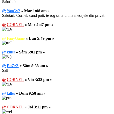
Salut! ok
@
YanGv2
« Mar 1:08 am »
Salutari, Cornel, cand poti, te rog sa te uiti la mesajele din privat!
@
CORNEL
« Mar 4:47 pm »
@
FanyGame
« Lun 5:49 pm »
@
killer
« Sâm 5:01 pm »
@
BuZzZ
« Sâm 8:38 am »
Sall
@
CORNEL
« Vin 3:38 pm »
@
killer
« Dum 9:58 am »
@
CORNEL
« Joi 3:11 pm »