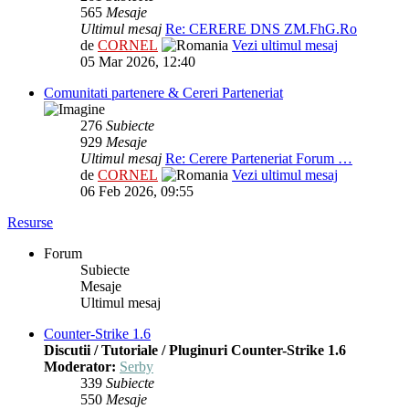
565
Mesaje
Ultimul mesaj
Re: CERERE DNS ZM.FhG.Ro
de
CORNEL
Vezi ultimul mesaj
05 Mar 2026, 12:40
Comunitati partenere & Cereri Parteneriat
276
Subiecte
929
Mesaje
Ultimul mesaj
Re: Cerere Parteneriat Forum …
de
CORNEL
Vezi ultimul mesaj
06 Feb 2026, 09:55
Resurse
Forum
Subiecte
Mesaje
Ultimul mesaj
Counter-Strike 1.6
Discutii / Tutoriale / Pluginuri Counter-Strike 1.6
Moderator:
Serby
339
Subiecte
550
Mesaje