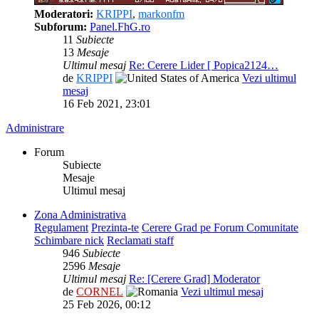
Moderatori:
KRIPPI
,
markonfm
Subforum:
Panel.FhG.ro
11
Subiecte
13
Mesaje
Ultimul mesaj
Re: Cerere Lider [ Popica2124…
de
KRIPPI
Vezi ultimul
mesaj
16 Feb 2021, 23:01
Administrare
Forum
Subiecte
Mesaje
Ultimul mesaj
Zona Administrativa
Regulament
Prezinta-te
Cerere Grad pe Forum Comunitate
Schimbare nick
Reclamati staff
946
Subiecte
2596
Mesaje
Ultimul mesaj
Re: [Cerere Grad] Moderator
de
CORNEL
Vezi ultimul mesaj
25 Feb 2026, 00:12