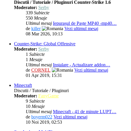
Discutii / Tutoriale / Pluginuri Counter-Strike 1.6
Moderator:
Serby
339
Subiecte
550
Mesaje
Ultimul mesaj
Iepurașul de Paște MP40 -mp40…
de
killer
Vezi ultimul mesaj
08 Mar 2026, 10:13
Counter-Strike: Global Offensive
Moderator:
Serby
1
Subiecte
1
Mesaje
Ultimul mesaj
Instalare - Actualizare addon…
de
CORNEL
Vezi ultimul mesaj
01 Apr 2019, 15:31
Minecraft
Discutii / Tutoriale / Pluginuri
Moderator:
FanyGame
9
Subiecte
10
Mesaje
Ultimul mesaj
Minecraft - 41 de minute LUPT…
de
boyerm022
Vezi ultimul mesaj
10 Noi 2019, 02:53