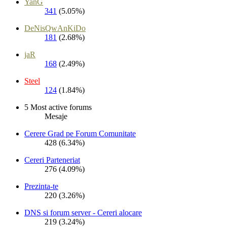
YanG
341
(5.05%)
DeNisQwAnKiDo
181
(2.68%)
jaR
168
(2.49%)
Steel
124
(1.84%)
5 Most active forums
Mesaje
Cerere Grad pe Forum Comunitate
428 (6.34%)
Cereri Parteneriat
276 (4.09%)
Prezinta-te
220 (3.26%)
DNS si forum server - Cereri alocare
219 (3.24%)