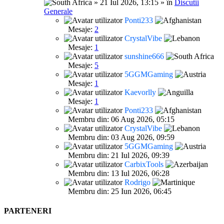
» 21 Iul 2026, 13:15 » în
Discutii
Generale
Ponti233
Mesaje:
2
CrystalVibe
Mesaje:
1
sunshine666
Mesaje:
5
5GGMGaming
Mesaje:
1
Kaevorlly
Mesaje:
1
Ponti233
Membru din: 06 Aug 2026, 05:15
CrystalVibe
Membru din: 03 Aug 2026, 09:59
5GGMGaming
Membru din: 21 Iul 2026, 09:39
CarbixTools
Membru din: 13 Iul 2026, 06:28
Rodrigo
Membru din: 25 Iun 2026, 06:45
PARTENERI