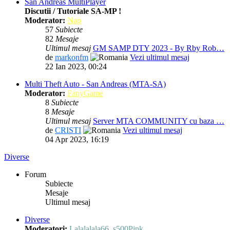
San Andreas MultiPlayer
Discutii / Tutoriale SA-MP !
Moderator:
Nap
57
Subiecte
82
Mesaje
Ultimul mesaj
GM SAMP DTY 2023 - By Rby Rob…
de
markonfm
Vezi ultimul mesaj
22 Ian 2023, 00:24
Multi Theft Auto - San Andreas (MTA-SA)
Moderator:
FanyGame
8
Subiecte
8
Mesaje
Ultimul mesaj
Server MTA COMMUNITY cu baza …
de
CRISTI
Vezi ultimul mesaj
04 Apr 2023, 16:19
Diverse
Forum
Subiecte
Mesaje
Ultimul mesaj
Diverse
Moderatori:
Lalalalala66
,
s500Pink