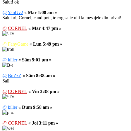
Salut! ok
@
YanGv2
« Mar 1:08 am »
Salutari, Cornel, cand poti, te rog sa te uiti la mesajele din privat!
@
CORNEL
« Mar 4:47 pm »
@
FanyGame
« Lun 5:49 pm »
@
killer
« Sâm 5:01 pm »
@
BuZzZ
« Sâm 8:38 am »
Sall
@
CORNEL
« Vin 3:38 pm »
@
killer
« Dum 9:58 am »
@
CORNEL
« Joi 3:11 pm »