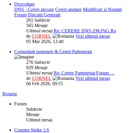
Dezvoltare
DNS - Cereri alocare
Cereri anulare
Modificari si Noutati
Forum
Discutii Generale
261
Subiecte
565
Mesaje
Ultimul mesaj
Re: CERERE DNS ZM.FhG.Ro
de
CORNEL
Vezi ultimul mesaj
05 Mar 2026, 12:40
Comunitati partenere & Cereri Parteneriat
276
Subiecte
929
Mesaje
Ultimul mesaj
Re: Cerere Parteneriat Forum …
de
CORNEL
Vezi ultimul mesaj
06 Feb 2026, 09:55
Resurse
Forum
Subiecte
Mesaje
Ultimul mesaj
Counter-Strike 1.6