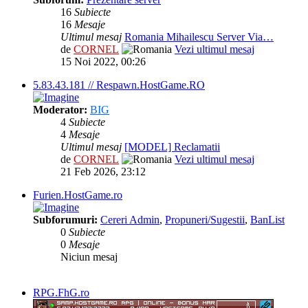
16
Subiecte
16
Mesaje
Ultimul mesaj
Romania Mihailescu Server Via…
de
CORNEL
Vezi ultimul mesaj
15 Noi 2022, 00:26
5.83.43.181 // Respawn.HostGame.RO
Moderator:
BIG
4
Subiecte
4
Mesaje
Ultimul mesaj
[MODEL] Reclamatii
de
CORNEL
Vezi ultimul mesaj
21 Feb 2026, 23:12
Furien.HostGame.ro
Subforumuri:
Cereri Admin
,
Propuneri/Sugestii
,
BanList
0
Subiecte
0
Mesaje
Niciun mesaj
RPG.FhG.ro