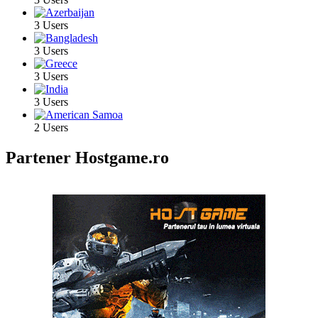
3 Users
3 Users
3 Users
3 Users
2 Users
Partener Hostgame.ro