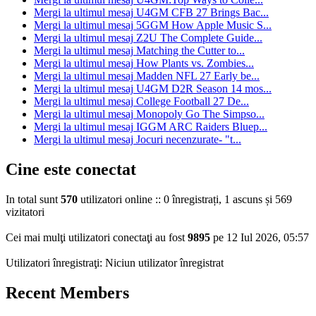
Mergi la ultimul mesaj
U4GM CFB 27 Brings Bac...
Mergi la ultimul mesaj
5GGM How Apple Music S...
Mergi la ultimul mesaj
Z2U The Complete Guide...
Mergi la ultimul mesaj
Matching the Cutter to...
Mergi la ultimul mesaj
How Plants vs. Zombies...
Mergi la ultimul mesaj
Madden NFL 27 Early be...
Mergi la ultimul mesaj
U4GM D2R Season 14 mos...
Mergi la ultimul mesaj
College Football 27 De...
Mergi la ultimul mesaj
Monopoly Go The Simpso...
Mergi la ultimul mesaj
IGGM ARC Raiders Bluep...
Mergi la ultimul mesaj
Jocuri necenzurate- "t...
Cine este conectat
In total sunt
570
utilizatori online :: 0 înregistrați, 1 ascuns și 569
vizitatori
Cei mai mulţi utilizatori conectaţi au fost
9895
pe 12 Iul 2026, 05:57
Utilizatori înregistraţi: Niciun utilizator înregistrat
Recent Members