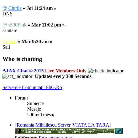
@
Chirila
« Joi 11:24 am »
DNS
@
s500Pink
« Mar 11:02 pm »
salutare
@
Nap
« Mar 9:30 am »
Sall
Who is chatting
AJAX Chat © 2015
Live Members Only
Updates every
300
Seconds
Serverele Comunitatii FhG.Ro
Forum
Subiecte
Mesaje
Ultimul mesaj
||Romania Mihailescu Server||VIATA LA TARA||
Subforum:
Prezentare server