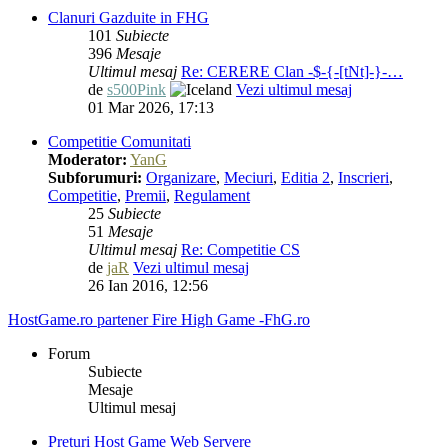
Clanuri Gazduite in FHG
101
Subiecte
396
Mesaje
Ultimul mesaj
Re: CERERE Clan -$-{-[tNt]-}-…
de
s500Pink
Vezi ultimul mesaj
01 Mar 2026, 17:13
Competitie Comunitati
Moderator:
YanG
Subforumuri:
Organizare
,
Meciuri
,
Editia 2
,
Inscrieri
,
Competitie
,
Premii
,
Regulament
25
Subiecte
51
Mesaje
Ultimul mesaj
Re: Competitie CS
de
jaR
Vezi ultimul mesaj
26 Ian 2016, 12:56
HostGame.ro partener Fire High Game -FhG.ro
Forum
Subiecte
Mesaje
Ultimul mesaj
Preturi Host Game Web Servere