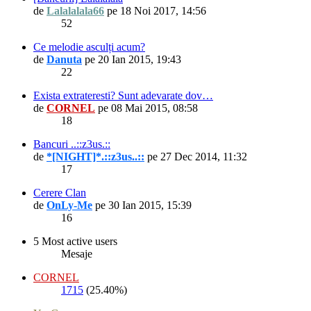
de
Lalalalala66
pe 18 Noi 2017, 14:56
52
Ce melodie asculți acum?
de
Danuta
pe 20 Ian 2015, 19:43
22
Exista extrateresti? Sunt adevarate dov…
de
CORNEL
pe 08 Mai 2015, 08:58
18
Bancuri ..::z3us.::
de
*[NIGHT]*.::z3us..::
pe 27 Dec 2014, 11:32
17
Cerere Clan
de
OnLy-Me
pe 30 Ian 2015, 15:39
16
5 Most active users
Mesaje
CORNEL
1715
(25.40%)