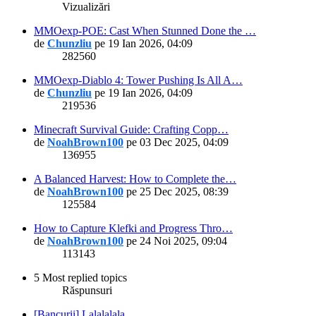
Vizualizări
MMOexp-POE: Cast When Stunned Done the …
de
Chunzliu
pe 19 Ian 2026, 04:09
282560
MMOexp-Diablo 4: Tower Pushing Is All A…
de
Chunzliu
pe 19 Ian 2026, 04:09
219536
Minecraft Survival Guide: Crafting Copp…
de
NoahBrown100
pe 03 Dec 2025, 04:09
136955
A Balanced Harvest: How to Complete the…
de
NoahBrown100
pe 25 Dec 2025, 08:39
125584
How to Capture Klefki and Progress Thro…
de
NoahBrown100
pe 24 Noi 2025, 09:04
113143
5 Most replied topics
Răspunsuri
[Bancurii] Lalalalala