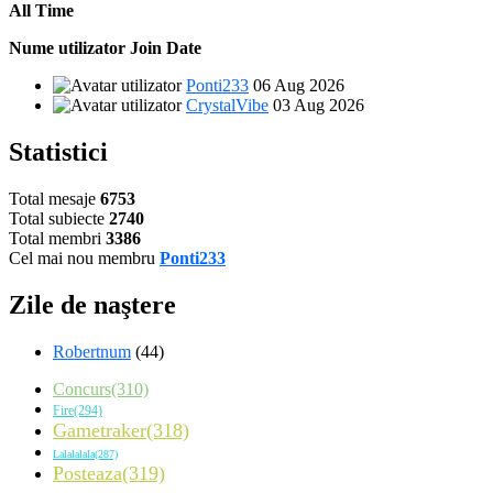
All Time
Nume utilizator
Join Date
Ponti233
06 Aug 2026
CrystalVibe
03 Aug 2026
Statistici
Total mesaje
6753
Total subiecte
2740
Total membri
3386
Cel mai nou membru
Ponti233
Zile de naştere
Robertnum
(44)
Concurs(310)
Fire(294)
Gametraker(318)
Lalalalala(287)
Posteaza(319)