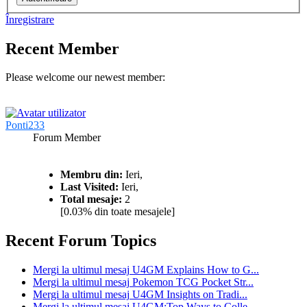
Înregistrare
Recent Member
Please welcome our newest member:
Ponti233
Forum Member
Membru din:
Ieri,
Last Visited:
Ieri,
Total mesaje:
2
[0.03% din toate mesajele]
Recent Forum Topics
Mergi la ultimul mesaj
U4GM Explains How to G...
Mergi la ultimul mesaj
Pokemon TCG Pocket Str...
Mergi la ultimul mesaj
U4GM Insights on Tradi...
Mergi la ultimul mesaj
U4GM:Top Ways to Colle...