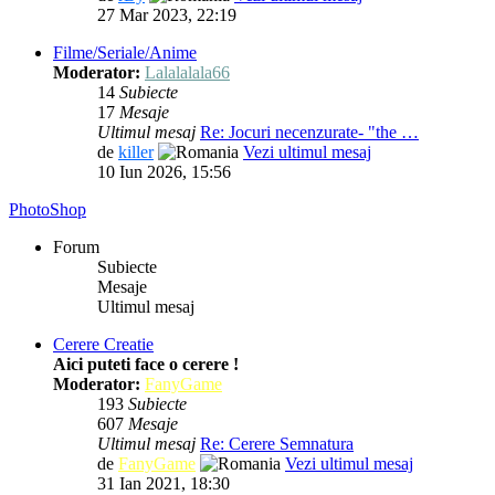
27 Mar 2023, 22:19
Filme/Seriale/Anime
Moderator:
Lalalalala66
14
Subiecte
17
Mesaje
Ultimul mesaj
Re: Jocuri necenzurate- "the …
de
killer
Vezi ultimul mesaj
10 Iun 2026, 15:56
PhotoShop
Forum
Subiecte
Mesaje
Ultimul mesaj
Cerere Creatie
Aici puteti face o cerere !
Moderator:
FanyGame
193
Subiecte
607
Mesaje
Ultimul mesaj
Re: Cerere Semnatura
de
FanyGame
Vezi ultimul mesaj
31 Ian 2021, 18:30