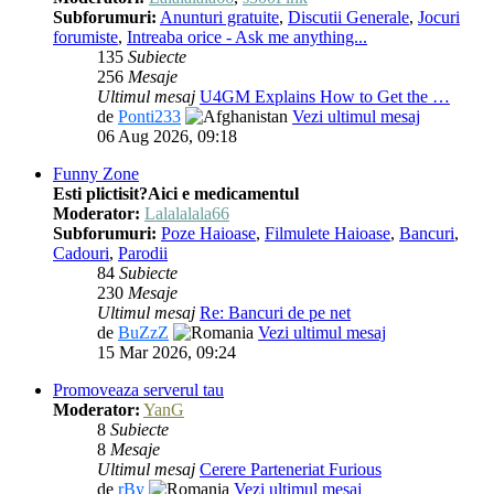
Subforumuri:
Anunturi gratuite
,
Discutii Generale
,
Jocuri
forumiste
,
Intreaba orice - Ask me anything...
135
Subiecte
256
Mesaje
Ultimul mesaj
U4GM Explains How to Get the …
de
Ponti233
Vezi ultimul mesaj
06 Aug 2026, 09:18
Funny Zone
Esti plictisit?Aici e medicamentul
Moderator:
Lalalalala66
Subforumuri:
Poze Haioase
,
Filmulete Haioase
,
Bancuri
,
Cadouri
,
Parodii
84
Subiecte
230
Mesaje
Ultimul mesaj
Re: Bancuri de pe net
de
BuZzZ
Vezi ultimul mesaj
15 Mar 2026, 09:24
Promoveaza serverul tau
Moderator:
YanG
8
Subiecte
8
Mesaje
Ultimul mesaj
Cerere Parteneriat Furious
de
rBy
Vezi ultimul mesaj