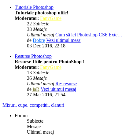
Tutoriale Photoshop
Tutoriale photoshop utile!
Moderator:
FanyGame
22
Subiecte
38
Mesaje
Ultimul mesaj
Cum să iei Photoshop CS6 Exte…
de
Dobre
Vezi ultimul mesaj
03 Dec 2016, 22:18
Resurse Photoshop
Resurse Utile pentru PhotoShop !
Moderator:
FanyGame
13
Subiecte
26
Mesaje
Ultimul mesaj
Re: resurse
de
jaR
Vezi ultimul mesaj
27 Mar 2016, 21:54
Mixuri, cupe, competitii, clanuri
Forum
Subiecte
Mesaje
Ultimul mesaj