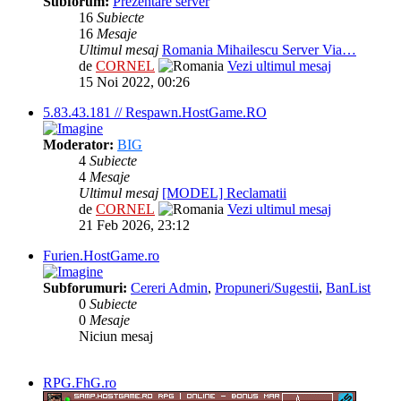
Subforum:
Prezentare server
16
Subiecte
16
Mesaje
Ultimul mesaj
Romania Mihailescu Server Via…
de
CORNEL
Vezi ultimul mesaj
15 Noi 2022, 00:26
5.83.43.181 // Respawn.HostGame.RO
Moderator:
BIG
4
Subiecte
4
Mesaje
Ultimul mesaj
[MODEL] Reclamatii
de
CORNEL
Vezi ultimul mesaj
21 Feb 2026, 23:12
Furien.HostGame.ro
Subforumuri:
Cereri Admin
,
Propuneri/Sugestii
,
BanList
0
Subiecte
0
Mesaje
Niciun mesaj
RPG.FhG.ro