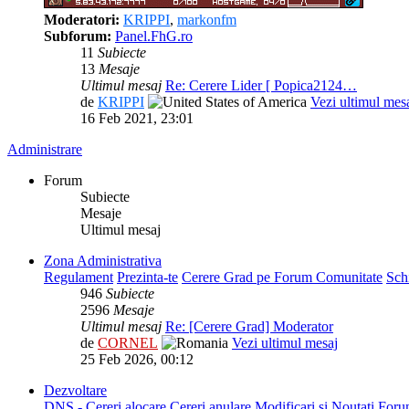
Moderatori:
KRIPPI
,
markonfm
Subforum:
Panel.FhG.ro
11
Subiecte
13
Mesaje
Ultimul mesaj
Re: Cerere Lider [ Popica2124…
de
KRIPPI
Vezi ultimul mes
16 Feb 2021, 23:01
Administrare
Forum
Subiecte
Mesaje
Ultimul mesaj
Zona Administrativa
Regulament
Prezinta-te
Cerere Grad pe Forum Comunitate
Sch
946
Subiecte
2596
Mesaje
Ultimul mesaj
Re: [Cerere Grad] Moderator
de
CORNEL
Vezi ultimul mesaj
25 Feb 2026, 00:12
Dezvoltare
DNS - Cereri alocare
Cereri anulare
Modificari si Noutati For