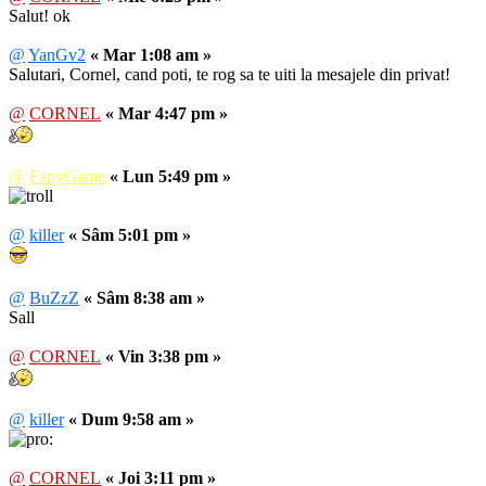
Salut! ok
@
YanGv2
« Mar 1:08 am »
Salutari, Cornel, cand poti, te rog sa te uiti la mesajele din privat!
@
CORNEL
« Mar 4:47 pm »
@
FanyGame
« Lun 5:49 pm »
@
killer
« Sâm 5:01 pm »
@
BuZzZ
« Sâm 8:38 am »
Sall
@
CORNEL
« Vin 3:38 pm »
@
killer
« Dum 9:58 am »
@
CORNEL
« Joi 3:11 pm »