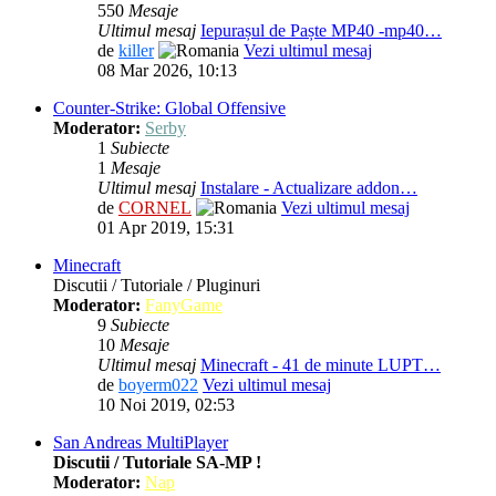
550
Mesaje
Ultimul mesaj
Iepurașul de Paște MP40 -mp40…
de
killer
Vezi ultimul mesaj
08 Mar 2026, 10:13
Counter-Strike: Global Offensive
Moderator:
Serby
1
Subiecte
1
Mesaje
Ultimul mesaj
Instalare - Actualizare addon…
de
CORNEL
Vezi ultimul mesaj
01 Apr 2019, 15:31
Minecraft
Discutii / Tutoriale / Pluginuri
Moderator:
FanyGame
9
Subiecte
10
Mesaje
Ultimul mesaj
Minecraft - 41 de minute LUPT…
de
boyerm022
Vezi ultimul mesaj
10 Noi 2019, 02:53
San Andreas MultiPlayer
Discutii / Tutoriale SA-MP !
Moderator:
Nap