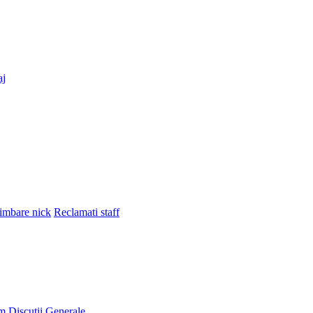
aj
imbare nick
Reclamati staff
um
Discutii Generale