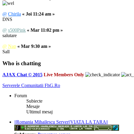
@
Chirila
« Joi 11:24 am »
DNS
@
s500Pink
« Mar 11:02 pm »
salutare
@
Nap
« Mar 9:30 am »
Sall
Who is chatting
AJAX Chat © 2015
Live Members Only
Serverele Comunitatii FhG.Ro
Forum
Subiecte
Mesaje
Ultimul mesaj
||Romania Mihailescu Server||VIATA LA TARA||