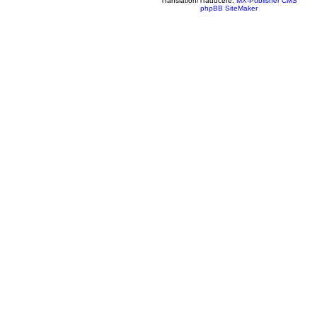
Translation/Traducere:
MX-Publisher CMS
phpBB SiteMaker