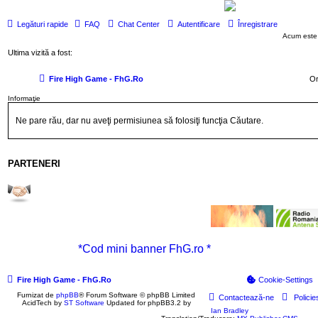
Legături rapide
FAQ
Chat Center
Autentificare
Înregistrare
Acum este
Ultima vizită a fost:
Fire High Game - FhG.Ro
Or
Informaţie
Ne pare rău, dar nu aveţi permisiunea să folosiţi funcţia Căutare.
PARTENERI
*Cod mini banner FhG.ro *
Fire High Game - FhG.Ro
Cookie-Settings
Furnizat de
phpBB
® Forum Software © phpBB Limited
Contactează-ne
Policie
AcidTech by
ST Software
Updated for phpBB3.2 by
Ian Bradley