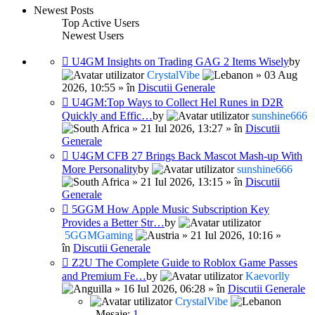
Newest Posts
Top Active Users
Newest Users
U4GM Insights on Trading GAG 2 Items Wisely
by
CrystalVibe
» 03 Aug
2026, 10:55 » în
Discutii Generale
U4GM:Top Ways to Collect Hel Runes in D2R
Quickly and Effic…
by
sunshine666
» 21 Iul 2026, 13:27 » în
Discutii
Generale
U4GM CFB 27 Brings Back Mascot Mash-up With
More Personality
by
sunshine666
» 21 Iul 2026, 13:15 » în
Discutii
Generale
5GGM How Apple Music Subscription Key
Provides a Better Str…
by
5GGMGaming
» 21 Iul 2026, 10:16 »
în
Discutii Generale
Z2U The Complete Guide to Roblox Game Passes
and Premium Fe…
by
Kaevorlly
» 16 Iul 2026, 06:28 » în
Discutii Generale
CrystalVibe
Mesaje:
1