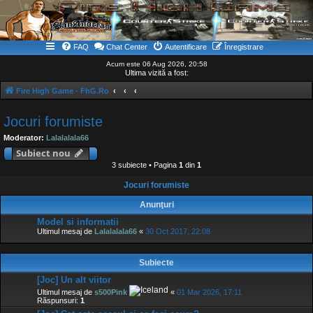
FAQ
Chat Center
Autentificare
Înregistrare
Acum este 06 Aug 2026, 20:58
Ultima vizită a fost:
Fire High Game - FhG.Ro
Jocuri forumiste
Moderator:
Lalalalala66
Subiect nou
3 subiecte • Pagina
1
din
1
Jocuri forumiste
Anunţuri
Model si informatii
Ultimul mesaj de
Lalalalala66
«
30 Oct 2017, 22:08
Subiecte
[Joc] Un alt viitor
Ultimul mesaj de
s500Pink
«
01 Mar 2026, 17:11
Răspunsuri:
1