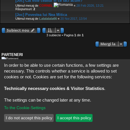
[Joc] Cat este ceasul si ce faci acum?
Ultimul mesaj de
CORNEL
«
28 Feb 2026, 13:21
Răspunsuri:
2
[Joc] Povestea lui Nea Mitica
Ultimul mesaj de
Lalalalala66
«
20 Noi 2017, 13:54
Subiect nou
3 subiecte • Pagina
1
din
1
Mergi la
PARTENERI
In order to be able to use certain functions, a few settings are
*Cod mini banner FhG.ro *
necessary. This controls whether a service is allowed to set
cookies or not. Cookies are set for the following services:
Fire High Game - FhG.Ro
Contactează-ne
Policies
Furnizat de
phpBB
® Forum Software © phpBB Limited
AcidTech by
ST Software
Updated for phpBB3.2 by
Ian Bradley
Technically necessary cookies & Visitor Statistics
.
Translation/Traducere:
MX-Publisher CMS
phpBB SiteMaker
The settings can be changed later at any time.
To the Cookie-Settings
I do not accept this policy
I accept this policy