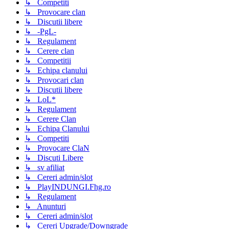
↳ Competiti
↳ Provocare clan
↳ Discutii libere
↳ -PgL-
↳ Regulament
↳ Cerere clan
↳ Competitii
↳ Echipa clanului
↳ Provocari clan
↳ Discutii libere
↳ LoL*
↳ Regulament
↳ Cerere Clan
↳ Echipa Clanului
↳ Competiti
↳ Provocare ClaN
↳ Discuti Libere
↳ sv afiliat
↳ Cereri admin/slot
↳ PlayINDUNGI.Fhg.ro
↳ Regulament
↳ Anunturi
↳ Cereri admin/slot
↳ Cereri Upgrade/Downgrade