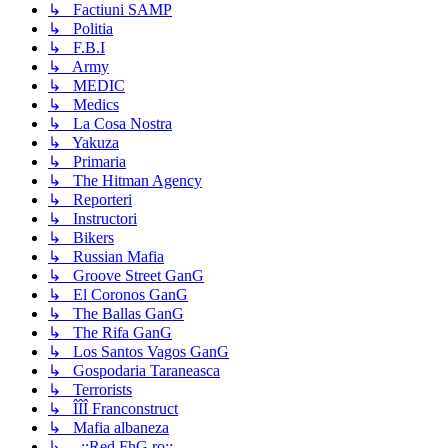
↳ Factiuni SAMP
↳ Politia
↳ F.B.I
↳ Army
↳ MEDIC
↳ Medics
↳ La Cosa Nostra
↳ Yakuza
↳ Primaria
↳ The Hitman Agency
↳ Reporteri
↳ Instructori
↳ Bikers
↳ Russian Mafia
↳ Groove Street GanG
↳ El Coronos GanG
↳ The Ballas GanG
↳ The Rifa GanG
↳ Los Santos Vagos GanG
↳ Gospodaria Taraneasca
↳ Terrorists
↳ ÎÎÎ Franconstruct
↳ Mafia albaneza
↳ ..::Red.FhG.ro::..