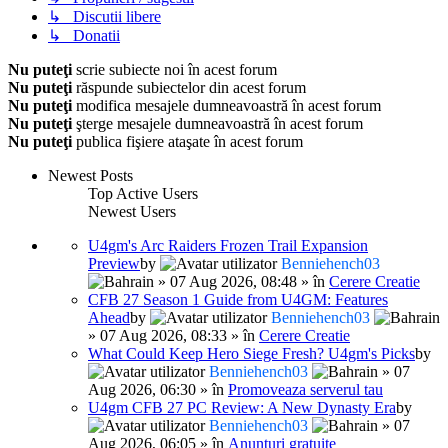
↳ Discutii libere
↳ Donatii
Nu puteţi
scrie subiecte noi în acest forum
Nu puteţi
răspunde subiectelor din acest forum
Nu puteţi
modifica mesajele dumneavoastră în acest forum
Nu puteţi
şterge mesajele dumneavoastră în acest forum
Nu puteţi
publica fişiere ataşate în acest forum
Newest Posts
Top Active Users
Newest Users
U4gm's Arc Raiders Frozen Trail Expansion
Preview
by
Benniehench03
» 07 Aug 2026, 08:48 » în
Cerere Creatie
CFB 27 Season 1 Guide from U4GM: Features
Ahead
by
Benniehench03
» 07 Aug 2026, 08:33 » în
Cerere Creatie
What Could Keep Hero Siege Fresh? U4gm's Picks
by
Benniehench03
» 07
Aug 2026, 06:30 » în
Promoveaza serverul tau
U4gm CFB 27 PC Review: A New Dynasty Era
by
Benniehench03
» 07
Aug 2026, 06:05 » în
Anunturi gratuite