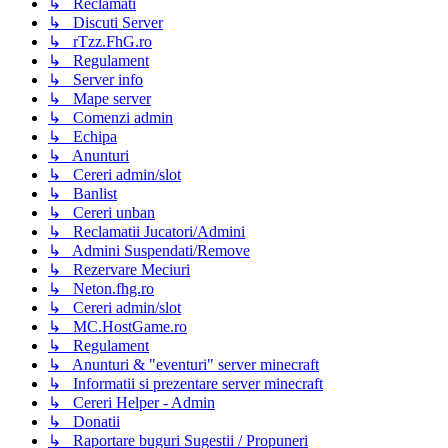
↳ Reclamati
↳ Discuti Server
↳ rTzz.FhG.ro
↳ Regulament
↳ Server info
↳ Mape server
↳ Comenzi admin
↳ Echipa
↳ Anunturi
↳ Cereri admin/slot
↳ Banlist
↳ Cereri unban
↳ Reclamatii Jucatori/Admini
↳ Admini Suspendati/Remove
↳ Rezervare Meciuri
↳ Neton.fhg.ro
↳ Cereri admin/slot
↳ MC.HostGame.ro
↳ Regulament
↳ Anunturi & "eventuri" server minecraft
↳ Informatii si prezentare server minecraft
↳ Cereri Helper - Admin
↳ Donatii
↳ Raportare buguri Sugestii / Propuneri