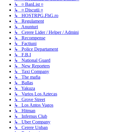
↳ ¤ BanList ¤
↳ ¤ Discutii ¤
↳ HOSTRPG.FhG.ro
↳ Regulament
↳ Anunturi
↳ Cerere Lider / Helper / Admini
↳ Recompense
↳ Factiuni
↳ Police Departament
↳ F.B.I
↳ National Guard
↳ New Reporters
↳ Taxi Company
↳ The mafia
↳ Ballas
↳ Yakuza
↳ Varios Los Aztecas
↳ Grove Street
↳ Los Antos Vagos
↳ Hitman
↳ Infernus Club
↳ Uber Company
↳ Cerere Unban