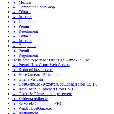
↳ Meciuri
↳ Competitie PhotoShop
↳ Editia 1
↳ Inscrieri
↳ Competitie
↳ Premii
↳ Regulament
↳ Editia 2
↳ Inscrieri
↳ Competitie
↳ Premii
↳ Regulament
HostGame.ro partener Fire High Game -FhG.ro
↳ Preturi Host Game Web Servere
↳ Reduceri host servere
↳ HostGame.ro- Parteneriat
↳ Ghena Virtuala
↳ HostGame.ro -Rezolvari, solutionari erori CS 1.6
↳ Raspunsuri la Intrebari Erori CS 1.6
↳ Cereri & Oferte admin pe servere
↳ Evidenta redirecte
↳ Serverele Comunitatii FHG
↳ War3ft.HostGame.ro
↳ Regulament