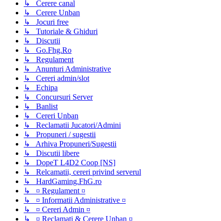
↳ Cerere canal
↳ Cerere Unban
↳ Jocuri free
↳ Tutoriale & Ghiduri
↳ Discutii
↳ Go.Fhg.Ro
↳ Regulament
↳ Anunturi Administrative
↳ Cereri admin/slot
↳ Echipa
↳ Concursuri Server
↳ Banlist
↳ Cereri Unban
↳ Reclamatii Jucatori/Admini
↳ Propuneri / sugestii
↳ Arhiva Propuneri/Sugestii
↳ Discutii libere
↳ DopeT L4D2 Coop [NS]
↳ Relcamatii, cereri privind serverul
↳ HardGaming.FhG.ro
↳ ¤ Regulament ¤
↳ ¤ Informatii Administrative ¤
↳ ¤ Cereri Admin ¤
↳ ¤ Reclamati & Cerere Unban ¤