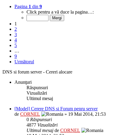
Pagina
1
din
9
Click pentru a vă duce la pagina…:
1
2
3
4
5
…
9
Următorul
DNS si forum server - Cereri alocare
Anunţuri
Răspunsuri
Vizualizări
Ultimul mesaj
[Model] Cerere DNS si Forum penru server
de
CORNEL
» 19 Mai 2014, 21:53
0
Răspunsuri
4877
Vizualizări
Ultimul mesaj
de
CORNEL