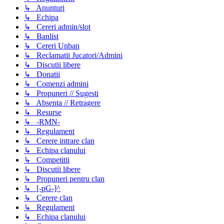
↳ Anunturi
↳ Echipa
↳ Cereri admin/slot
↳ Banlist
↳ Cereri Unban
↳ Reclamatii Jucatori/Admini
↳ Discutii libere
↳ Donatii
↳ Comenzi admini
↳ Propuneri // Sugesti
↳ Absenta // Retragere
↳ Resurse
↳ -RMN-
↳ Regulament
↳ Cerere intrare clan
↳ Echipa clanului
↳ Competitii
↳ Discutii libere
↳ Propuneri pentru clan
↳ [-pG-]^
↳ Cerere clan
↳ Regulament
↳ Echipa clanului