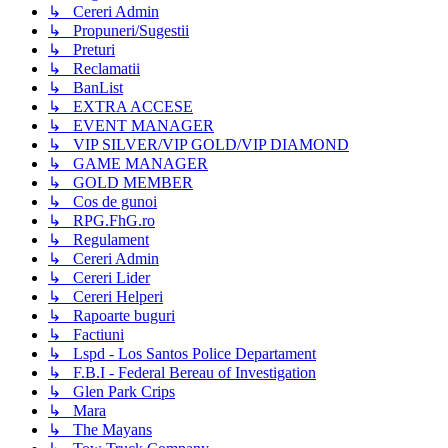
↳ Cereri Admin
↳ Propuneri/Sugestii
↳ Preturi
↳ Reclamatii
↳ BanList
↳ EXTRA ACCESE
↳ EVENT MANAGER
↳ VIP SILVER/VIP GOLD/VIP DIAMOND
↳ GAME MANAGER
↳ GOLD MEMBER
↳ Cos de gunoi
↳ RPG.FhG.ro
↳ Regulament
↳ Cereri Admin
↳ Cereri Lider
↳ Cereri Helperi
↳ Rapoarte buguri
↳ Factiuni
↳ Lspd - Los Santos Police Departament
↳ F.B.I - Federal Bereau of Investigation
↳ Glen Park Crips
↳ Mara
↳ The Mayans