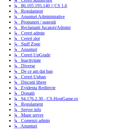
↳ Cereri admin/slot
↳ 86.105.195.140 // CS 1.6
↳ Regulament
↳ Anunturi Administrative
↳ Propuneri / sugestii
↳ Reclamatii Jucatori/Admini
↳ Cereri admin
↳ Cereri slot
↳ Staff Zone
↳ Anunturi
↳ Cereri UpGrade
↳ Inactivitate
↳ Diverse
↳ De ce am dat ban
↳ Cereri Unban
↳ Discutii libere
↳ Evidenta Redirecte
↳ Donatii
↳ 94.176.2.30 - CS.HostGame.ro
↳ Regulament
↳ Server info
↳ Mape server
↳ Comenzi admin
↳ Anunturi