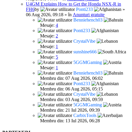
U4GM Explains How to Get the Honda NSX-R in
FH6
by
Ponti233
»
06 Aug 2026, 09:18 » în
Anunturi gratuite
Benniehench03
Mesaje:
4
Ponti233
Mesaje:
2
CrystalVibe
Mesaje:
1
sunshine666
Mesaje:
5
5GGMGaming
Mesaje:
1
Benniehench03
Membru din: 07 Aug 2026, 06:02
Ponti233
Membru din: 06 Aug 2026, 05:15
CrystalVibe
Membru din: 03 Aug 2026, 09:59
5GGMGaming
Membru din: 21 Iul 2026, 09:39
CarbixTools
Membru din: 13 Iul 2026, 06:28