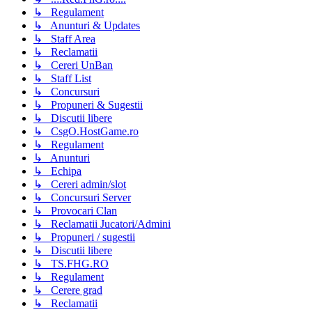
↳ Regulament
↳ Anunturi & Updates
↳ Staff Area
↳ Reclamatii
↳ Cereri UnBan
↳ Staff List
↳ Concursuri
↳ Propuneri & Sugestii
↳ Discutii libere
↳ CsgO.HostGame.ro
↳ Regulament
↳ Anunturi
↳ Echipa
↳ Cereri admin/slot
↳ Concursuri Server
↳ Provocari Clan
↳ Reclamatii Jucatori/Admini
↳ Propuneri / sugestii
↳ Discutii libere
↳ TS.FHG.RO
↳ Regulament
↳ Cerere grad
↳ Reclamatii