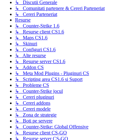
↳ Discutii Generale
↳ Comunitati partenere & Cereri Parteneriat
↳ Cereri Parteneriat
Resurse
↳ Counter-Strike 1.6
↳ Resurse client CS1.6
↳ Maps CS1.6
↳ Skinuri
↳ Configuri CS1.6
↳ Alte resurse
↳ Resurse server CS1.6
↳ Addon CS
↳ Meta Mod Plugins - Pluginuri CS
↳ Scripting area CS1.6 si Suport
↳ Probleme CS
↳ Counter-Strike jocul
↳ Cereri pluginuri
↳ Cereri addons
↳ Cereri modele
↳ Zona de strategie
↳ Boti pe servere
↳ Counter-Strike: Global Offensive
↳ Resurse client CS-GO
↳ Resurse server CS-GO