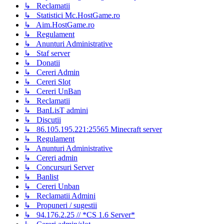
↳ Reclamatii
↳ Statistici Mc.HostGame.ro
↳ Aim.HostGame.ro
↳ Regulament
↳ Anunturi Administrative
↳ Staf server
↳ Donatii
↳ Cereri Admin
↳ Cereri Slot
↳ Cereri UnBan
↳ Reclamatii
↳ BanLisT admini
↳ Discutii
↳ 86.105.195.221:25565 Minecraft server
↳ Regulament
↳ Anunturi Administrative
↳ Cereri admin
↳ Concursuri Server
↳ Banlist
↳ Cereri Unban
↳ Reclamatii Admini
↳ Propuneri / sugestii
↳ 94.176.2.25 // *CS 1.6 Server*