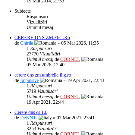
19 Mai 2014, 21:53
Subiecte
Răspunsuri
Vizualizări
Ultimul mesaj
CERERE DNS ZM.FhG.Ro
de
Chirila
» 05 Mar 2026, 11:35
1
Răspunsuri
27770
Vizualizări
Ultimul mesaj
de
CORNEL
05 Mar 2026, 12:40
cerere dns zm.umbrella.fhg.ro
de
Impulsive
» 19 Apr 2021, 22:43
1
Răspunsuri
5719
Vizualizări
Ultimul mesaj
de
CORNEL
19 Apr 2021, 22:44
Cerere dns cs 1.6
de
DeNN1s
» 07 Mar 2021, 23:41
1
Răspunsuri
3253
Vizualizări
Ultimul mesaj
de
CORNEL