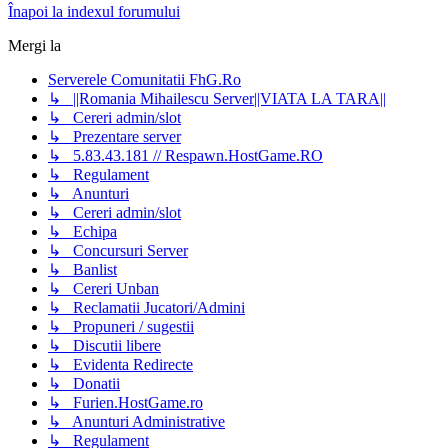
Înapoi la indexul forumului
Mergi la
Serverele Comunitatii FhG.Ro
↳ ||Romania Mihailescu Server||VIATA LA TARA||
↳ Cereri admin/slot
↳ Prezentare server
↳ 5.83.43.181 // Respawn.HostGame.RO
↳ Regulament
↳ Anunturi
↳ Cereri admin/slot
↳ Echipa
↳ Concursuri Server
↳ Banlist
↳ Cereri Unban
↳ Reclamatii Jucatori/Admini
↳ Propuneri / sugestii
↳ Discutii libere
↳ Evidenta Redirecte
↳ Donatii
↳ Furien.HostGame.ro
↳ Anunturi Administrative
↳ Regulament