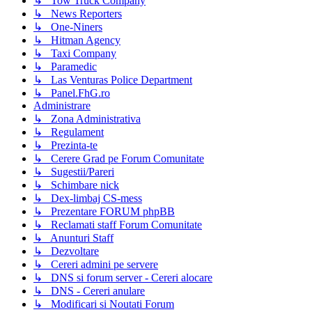
↳ Tow Truck Company
↳ News Reporters
↳ One-Niners
↳ Hitman Agency
↳ Taxi Company
↳ Paramedic
↳ Las Venturas Police Department
↳ Panel.FhG.ro
Administrare
↳ Zona Administrativa
↳ Regulament
↳ Prezinta-te
↳ Cerere Grad pe Forum Comunitate
↳ Sugestii/Pareri
↳ Schimbare nick
↳ Dex-limbaj CS-mess
↳ Prezentare FORUM phpBB
↳ Reclamati staff Forum Comunitate
↳ Anunturi Staff
↳ Dezvoltare
↳ Cereri admini pe servere
↳ DNS si forum server - Cereri alocare
↳ DNS - Cereri anulare
↳ Modificari si Noutati Forum