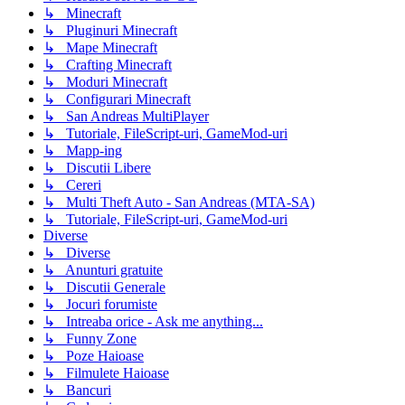
↳ Minecraft
↳ Pluginuri Minecraft
↳ Mape Minecraft
↳ Crafting Minecraft
↳ Moduri Minecraft
↳ Configurari Minecraft
↳ San Andreas MultiPlayer
↳ Tutoriale, FileScript-uri, GameMod-uri
↳ Mapp-ing
↳ Discutii Libere
↳ Cereri
↳ Multi Theft Auto - San Andreas (MTA-SA)
↳ Tutoriale, FileScript-uri, GameMod-uri
Diverse
↳ Diverse
↳ Anunturi gratuite
↳ Discutii Generale
↳ Jocuri forumiste
↳ Intreaba orice - Ask me anything...
↳ Funny Zone
↳ Poze Haioase
↳ Filmulete Haioase
↳ Bancuri