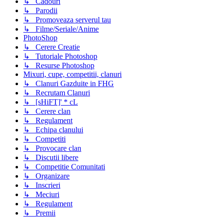
↳ Cadouri
↳ Parodii
↳ Promoveaza serverul tau
↳ Filme/Seriale/Anime
PhotoShop
↳ Cerere Creatie
↳ Tutoriale Photoshop
↳ Resurse Photoshop
Mixuri, cupe, competitii, clanuri
↳ Clanuri Gazduite in FHG
↳ Recrutam Clanuri
↳ [sHiFT]' * cL
↳ Cerere clan
↳ Regulament
↳ Echipa clanului
↳ Competiti
↳ Provocare clan
↳ Discutii libere
↳ Competitie Comunitati
↳ Organizare
↳ Inscrieri
↳ Meciuri
↳ Regulament
↳ Premii