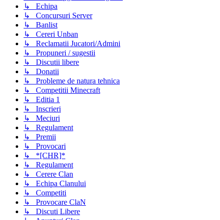
↳ Echipa
↳ Concursuri Server
↳ Banlist
↳ Cereri Unban
↳ Reclamatii Jucatori/Admini
↳ Propuneri / sugestii
↳ Discutii libere
↳ Donatii
↳ Probleme de natura tehnica
↳ Competitii Minecraft
↳ Editia 1
↳ Inscrieri
↳ Meciuri
↳ Regulament
↳ Premii
↳ Provocari
↳ *[CHR]*
↳ Regulament
↳ Cerere Clan
↳ Echipa Clanului
↳ Competiti
↳ Provocare ClaN
↳ Discuti Libere