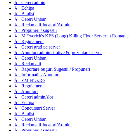
↳ Cereri admin
↳ Echipa
↳ Banlist
↳ Cereri Unban
↳ Reclamatii Jucatori/Admini
↳ Propuneri / sugestii
↳ M@verick's KFS (Long) Killing Floor Server in Romania
↳ Regulament
↳ Cereri grad pe server
↳ Anunturi administrative & prezentare server
↳ Cereri Unban
↳ Reclamatii
↳ Raportare buguri Sugestii / Propuneri
↳ Informatii - Anunturi
↳ ZM.FhG.Ro
↳ Regulament
↳ Anunturi
↳ Cereri admin/slot
↳ Echipa
↳ Concursuri Server
↳ Banlist
↳ Cereri Unban
↳ Reclamatii Jucatori/Admini
↳ Propuneri / sugestii