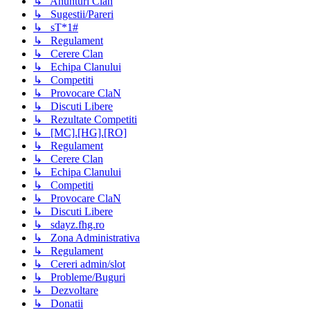
↳ Anunturi Clan
↳ Sugestii/Pareri
↳ sT*1#
↳ Regulament
↳ Cerere Clan
↳ Echipa Clanului
↳ Competiti
↳ Provocare ClaN
↳ Discuti Libere
↳ Rezultate Competiti
↳ [MC].[HG].[RO]
↳ Regulament
↳ Cerere Clan
↳ Echipa Clanului
↳ Competiti
↳ Provocare ClaN
↳ Discuti Libere
↳ sdayz.fhg.ro
↳ Zona Administrativa
↳ Regulament
↳ Cereri admin/slot
↳ Probleme/Buguri
↳ Dezvoltare
↳ Donatii