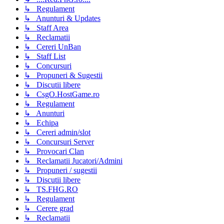
↳ Regulament
↳ Anunturi & Updates
↳ Staff Area
↳ Reclamatii
↳ Cereri UnBan
↳ Staff List
↳ Concursuri
↳ Propuneri & Sugestii
↳ Discutii libere
↳ CsgO.HostGame.ro
↳ Regulament
↳ Anunturi
↳ Echipa
↳ Cereri admin/slot
↳ Concursuri Server
↳ Provocari Clan
↳ Reclamatii Jucatori/Admini
↳ Propuneri / sugestii
↳ Discutii libere
↳ TS.FHG.RO
↳ Regulament
↳ Cerere grad
↳ Reclamatii