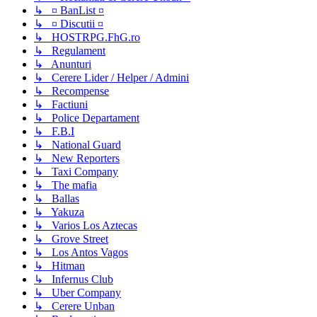
↳ ¤ BanList ¤
↳ ¤ Discutii ¤
↳ HOSTRPG.FhG.ro
↳ Regulament
↳ Anunturi
↳ Cerere Lider / Helper / Admini
↳ Recompense
↳ Factiuni
↳ Police Departament
↳ F.B.I
↳ National Guard
↳ New Reporters
↳ Taxi Company
↳ The mafia
↳ Ballas
↳ Yakuza
↳ Varios Los Aztecas
↳ Grove Street
↳ Los Antos Vagos
↳ Hitman
↳ Infernus Club
↳ Uber Company
↳ Cerere Unban