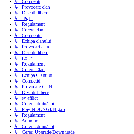
↳ Competiti
↳ Provocare clan
↳ Discutii libere
↳ -PgL-
↳ Regulament
↳ Cerere clan
↳ Competitii
↳ Echipa clanului
↳ Provocari clan
↳ Discutii libere
↳ LoL*
↳ Regulament
↳ Cerere Clan
↳ Echipa Clanului
↳ Competiti
↳ Provocare ClaN
↳ Discuti Libere
↳ sv afiliat
↳ Cereri admin/slot
↳ PlayINDUNGI.Fhg.ro
↳ Regulament
↳ Anunturi
↳ Cereri admin/slot
↳ Cereri Upgrade/Downgrade