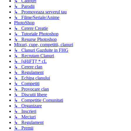
↳ Cadouri
↳ Parodii
↳ Promoveaza serverul tau
↳ Filme/Seriale/Anime
PhotoShop
↳ Cerere Creatie
↳ Tutoriale Photoshop
↳ Resurse Photoshop
Mixuri, cupe, competitii, clanuri
↳ Clanuri Gazduite in FHG
↳ Recrutam Clanuri
↳ [sHiFT]' * cL
↳ Cerere clan
↳ Regulament
↳ Echipa clanului
↳ Competiti
↳ Provocare clan
↳ Discutii libere
↳ Competitie Comunitati
↳ Organizare
↳ Inscrieri
↳ Meciuri
↳ Regulament
↳ Premii