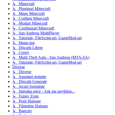
↳ Minecraft
↳ Pluginuri Minecraft
↳ Mape Minecraft
↳ Crafting Minecraft
↳ Moduri Minecraft
↳ Configurari Minecraft
↳ San Andreas MultiPlayer
↳ Tutoriale, FileScript-uri, GameMod-uri
↳ Mapp-ing
↳ Discutii Libere
↳ Cereri
↳ Multi Theft Auto - San Andreas (MTA-SA)
↳ Tutoriale, FileScript-uri, GameMod-uri
Diverse
↳ Diverse
↳ Anunturi gratuite
↳ Discutii Generale
↳ Jocuri forumiste
↳ Intreaba orice - Ask me anything...
↳ Funny Zone
↳ Poze Haioase
↳ Filmulete Haioase
↳ Bancuri