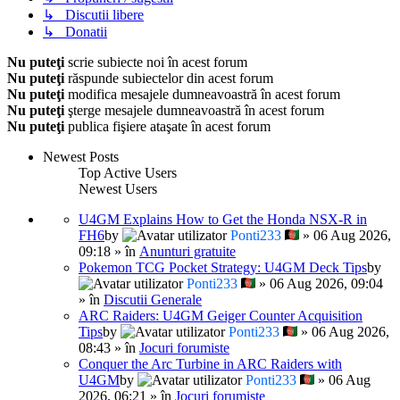
↳ Discutii libere
↳ Donatii
Nu puteţi
scrie subiecte noi în acest forum
Nu puteţi
răspunde subiectelor din acest forum
Nu puteţi
modifica mesajele dumneavoastră în acest forum
Nu puteţi
şterge mesajele dumneavoastră în acest forum
Nu puteţi
publica fişiere ataşate în acest forum
Newest Posts
Top Active Users
Newest Users
U4GM Explains How to Get the Honda NSX-R in
FH6
by
Ponti233
» 06 Aug 2026,
09:18 » în
Anunturi gratuite
Pokemon TCG Pocket Strategy: U4GM Deck Tips
by
Ponti233
» 06 Aug 2026, 09:04
» în
Discutii Generale
ARC Raiders: U4GM Geiger Counter Acquisition
Tips
by
Ponti233
» 06 Aug 2026,
08:43 » în
Jocuri forumiste
Conquer the Arc Turbine in ARC Raiders with
U4GM
by
Ponti233
» 06 Aug
2026, 06:21 » în
Jocuri forumiste