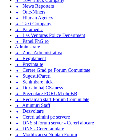
↳ Tow Truck Company
↳ News Reporters
↳ One-Niners
↳ Hitman Agency
↳ Taxi Company
↳ Paramedic
↳ Las Venturas Police Department
↳ Panel.FhG.ro
Administrare
↳ Zona Administrativa
↳ Regulament
↳ Prezinta-te
↳ Cerere Grad pe Forum Comunitate
↳ Sugestii/Pareri
↳ Schimbare nick
↳ Dex-limbaj CS-mess
↳ Prezentare FORUM phpBB
↳ Reclamati staff Forum Comunitate
↳ Anunturi Staff
↳ Dezvoltare
↳ Cereri admini pe servere
↳ DNS si forum server - Cereri alocare
↳ DNS - Cereri anulare
↳ Modificari si Noutati Forum