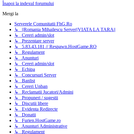
Înapoi la indexul forumului
Mergi la
Serverele Comunitatii FhG.Ro
↳ ||Romania Mihailescu Server||VIATA LA TARA||
↳ Cereri admin/slot
↳ Prezentare server
↳ 5.83.43.181 // Respawn.HostGame.RO
↳ Regulament
↳ Anunturi
↳ Cereri admin/slot
↳ Echipa
↳ Concursuri Server
↳ Banlist
↳ Cereri Unban
↳ Reclamatii Jucatori/Admini
↳ Propuneri / sugestii
↳ Discutii libere
↳ Evidenta Redirecte
↳ Donatii
↳ Furien.HostGame.ro
↳ Anunturi Administrative
↳ Regulament