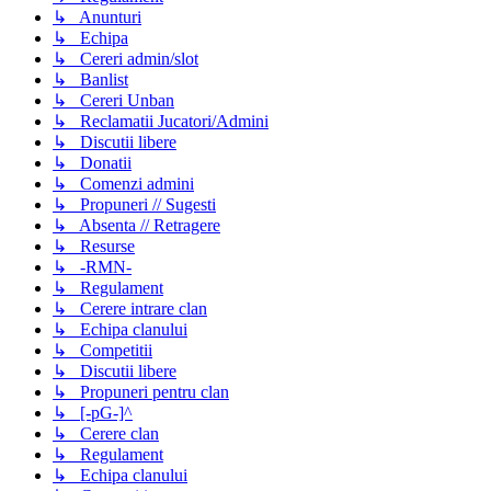
↳ Anunturi
↳ Echipa
↳ Cereri admin/slot
↳ Banlist
↳ Cereri Unban
↳ Reclamatii Jucatori/Admini
↳ Discutii libere
↳ Donatii
↳ Comenzi admini
↳ Propuneri // Sugesti
↳ Absenta // Retragere
↳ Resurse
↳ -RMN-
↳ Regulament
↳ Cerere intrare clan
↳ Echipa clanului
↳ Competitii
↳ Discutii libere
↳ Propuneri pentru clan
↳ [-pG-]^
↳ Cerere clan
↳ Regulament
↳ Echipa clanului