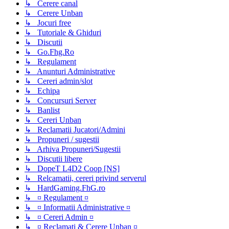
↳ Cerere canal
↳ Cerere Unban
↳ Jocuri free
↳ Tutoriale & Ghiduri
↳ Discutii
↳ Go.Fhg.Ro
↳ Regulament
↳ Anunturi Administrative
↳ Cereri admin/slot
↳ Echipa
↳ Concursuri Server
↳ Banlist
↳ Cereri Unban
↳ Reclamatii Jucatori/Admini
↳ Propuneri / sugestii
↳ Arhiva Propuneri/Sugestii
↳ Discutii libere
↳ DopeT L4D2 Coop [NS]
↳ Relcamatii, cereri privind serverul
↳ HardGaming.FhG.ro
↳ ¤ Regulament ¤
↳ ¤ Informatii Administrative ¤
↳ ¤ Cereri Admin ¤
↳ ¤ Reclamati & Cerere Unban ¤