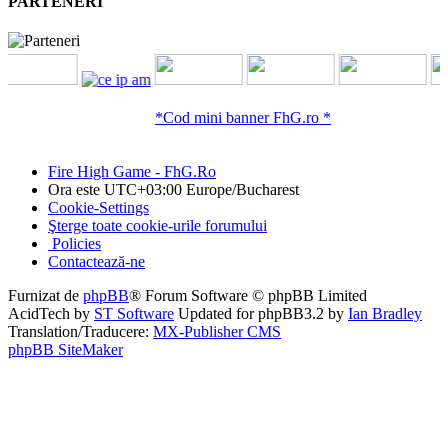
PARTENERI
*Cod mini banner FhG.ro *
Fire High Game - FhG.Ro
Ora este UTC+03:00 Europe/Bucharest
Cookie-Settings
Şterge toate cookie-urile forumului
Policies
Contactează-ne
Furnizat de
phpBB
® Forum Software © phpBB Limited
AcidTech by
ST Software
Updated for phpBB3.2 by
Ian Bradley
Translation/Traducere:
MX-Publisher CMS
phpBB SiteMaker