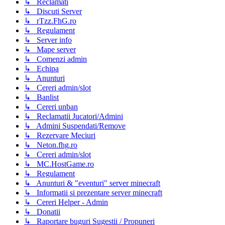
↳ Reclamati
↳ Discuti Server
↳ rTzz.FhG.ro
↳ Regulament
↳ Server info
↳ Mape server
↳ Comenzi admin
↳ Echipa
↳ Anunturi
↳ Cereri admin/slot
↳ Banlist
↳ Cereri unban
↳ Reclamatii Jucatori/Admini
↳ Admini Suspendati/Remove
↳ Rezervare Meciuri
↳ Neton.fhg.ro
↳ Cereri admin/slot
↳ MC.HostGame.ro
↳ Regulament
↳ Anunturi & "eventuri" server minecraft
↳ Informatii si prezentare server minecraft
↳ Cereri Helper - Admin
↳ Donatii
↳ Raportare buguri Sugestii / Propuneri