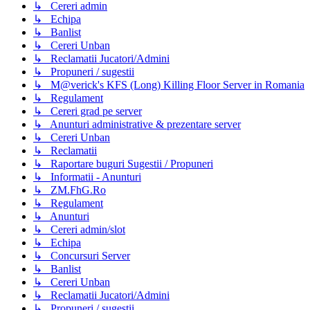
↳ Cereri admin
↳ Echipa
↳ Banlist
↳ Cereri Unban
↳ Reclamatii Jucatori/Admini
↳ Propuneri / sugestii
↳ M@verick's KFS (Long) Killing Floor Server in Romania
↳ Regulament
↳ Cereri grad pe server
↳ Anunturi administrative & prezentare server
↳ Cereri Unban
↳ Reclamatii
↳ Raportare buguri Sugestii / Propuneri
↳ Informatii - Anunturi
↳ ZM.FhG.Ro
↳ Regulament
↳ Anunturi
↳ Cereri admin/slot
↳ Echipa
↳ Concursuri Server
↳ Banlist
↳ Cereri Unban
↳ Reclamatii Jucatori/Admini
↳ Propuneri / sugestii