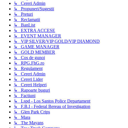
↳ Cereri Admin
↳ Propuneri/Sugestii
↳ Preturi
↳ Reclamatii
↳ BanList
↳ EXTRA ACCESE
↳ EVENT MANAGER
↳ VIP SILVER/VIP GOLD/VIP DIAMOND
↳ GAME MANAGER
↳ GOLD MEMBER
↳ Cos de gunoi
↳ RPG.FhG.ro
↳ Regulament
↳ Cereri Admin
↳ Cereri Lider
↳ Cereri Helperi
↳ Rapoarte buguri
↳ Factiuni
↳ Lspd - Los Santos Police Departament
↳ F.B.I - Federal Bereau of Investigation
↳ Glen Park Crips
↳ Mara
↳ The Mayans