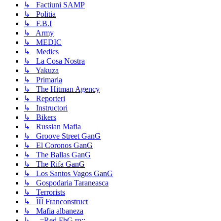
↳ Factiuni SAMP
↳ Politia
↳ F.B.I
↳ Army
↳ MEDIC
↳ Medics
↳ La Cosa Nostra
↳ Yakuza
↳ Primaria
↳ The Hitman Agency
↳ Reporteri
↳ Instructori
↳ Bikers
↳ Russian Mafia
↳ Groove Street GanG
↳ El Coronos GanG
↳ The Ballas GanG
↳ The Rifa GanG
↳ Los Santos Vagos GanG
↳ Gospodaria Taraneasca
↳ Terrorists
↳ ÎÎÎ Franconstruct
↳ Mafia albaneza
↳ ..::Red.FhG.ro::..