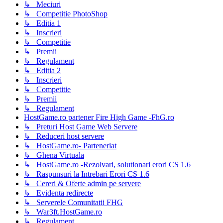
↳ Meciuri
↳ Competitie PhotoShop
↳ Editia 1
↳ Inscrieri
↳ Competitie
↳ Premii
↳ Regulament
↳ Editia 2
↳ Inscrieri
↳ Competitie
↳ Premii
↳ Regulament
HostGame.ro partener Fire High Game -FhG.ro
↳ Preturi Host Game Web Servere
↳ Reduceri host servere
↳ HostGame.ro- Parteneriat
↳ Ghena Virtuala
↳ HostGame.ro -Rezolvari, solutionari erori CS 1.6
↳ Raspunsuri la Intrebari Erori CS 1.6
↳ Cereri & Oferte admin pe servere
↳ Evidenta redirecte
↳ Serverele Comunitatii FHG
↳ War3ft.HostGame.ro
↳ Regulament