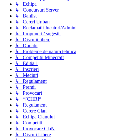
↳ Echipa
↳ Concursuri Server
↳ Banlist
↳ Cereri Unban
↳ Reclamatii Jucatori/Admini
↳ Propuneri / sugestii
↳ Discutii libere
↳ Donatii
↳ Probleme de natura tehnica
↳ Competitii Minecraft
↳ Editia 1
↳ Inscrieri
↳ Meciuri
↳ Regulament
↳ Premii
↳ Provocari
↳ *[CHR]*
↳ Regulament
↳ Cerere Clan
↳ Echipa Clanului
↳ Competiti
↳ Provocare ClaN
↳ Discuti Libere