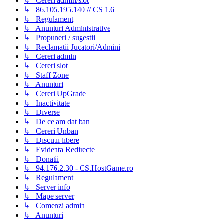
↳ Cereri admin/slot
↳ 86.105.195.140 // CS 1.6
↳ Regulament
↳ Anunturi Administrative
↳ Propuneri / sugestii
↳ Reclamatii Jucatori/Admini
↳ Cereri admin
↳ Cereri slot
↳ Staff Zone
↳ Anunturi
↳ Cereri UpGrade
↳ Inactivitate
↳ Diverse
↳ De ce am dat ban
↳ Cereri Unban
↳ Discutii libere
↳ Evidenta Redirecte
↳ Donatii
↳ 94.176.2.30 - CS.HostGame.ro
↳ Regulament
↳ Server info
↳ Mape server
↳ Comenzi admin
↳ Anunturi