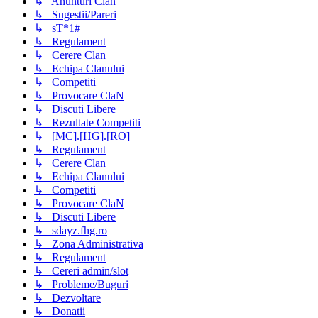
↳ Anunturi Clan
↳ Sugestii/Pareri
↳ sT*1#
↳ Regulament
↳ Cerere Clan
↳ Echipa Clanului
↳ Competiti
↳ Provocare ClaN
↳ Discuti Libere
↳ Rezultate Competiti
↳ [MC].[HG].[RO]
↳ Regulament
↳ Cerere Clan
↳ Echipa Clanului
↳ Competiti
↳ Provocare ClaN
↳ Discuti Libere
↳ sdayz.fhg.ro
↳ Zona Administrativa
↳ Regulament
↳ Cereri admin/slot
↳ Probleme/Buguri
↳ Dezvoltare
↳ Donatii