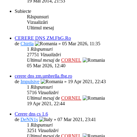
19 Mai 2014, 21:53
Subiecte
Răspunsuri
Vizualizări
Ultimul mesaj
CERERE DNS ZM.FhG.Ro
de
Chirila
» 05 Mar 2026, 11:35
1
Răspunsuri
27751
Vizualizări
Ultimul mesaj
de
CORNEL
05 Mar 2026, 12:40
cerere dns zm.umbrella.fhg.ro
de
Impulsive
» 19 Apr 2021, 22:43
1
Răspunsuri
5716
Vizualizări
Ultimul mesaj
de
CORNEL
19 Apr 2021, 22:44
Cerere dns cs 1.6
de
DeNN1s
» 07 Mar 2021, 23:41
1
Răspunsuri
3251
Vizualizări
Ultimul mesaj
de
CORNEL