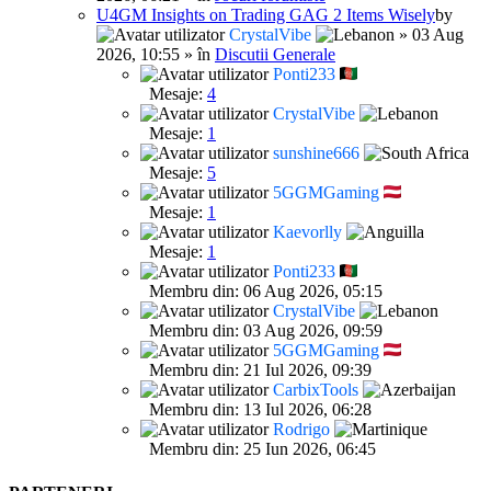
U4GM Insights on Trading GAG 2 Items Wisely
by
CrystalVibe
» 03 Aug
2026, 10:55 » în
Discutii Generale
Ponti233
Mesaje:
4
CrystalVibe
Mesaje:
1
sunshine666
Mesaje:
5
5GGMGaming
Mesaje:
1
Kaevorlly
Mesaje:
1
Ponti233
Membru din: 06 Aug 2026, 05:15
CrystalVibe
Membru din: 03 Aug 2026, 09:59
5GGMGaming
Membru din: 21 Iul 2026, 09:39
CarbixTools
Membru din: 13 Iul 2026, 06:28
Rodrigo
Membru din: 25 Iun 2026, 06:45