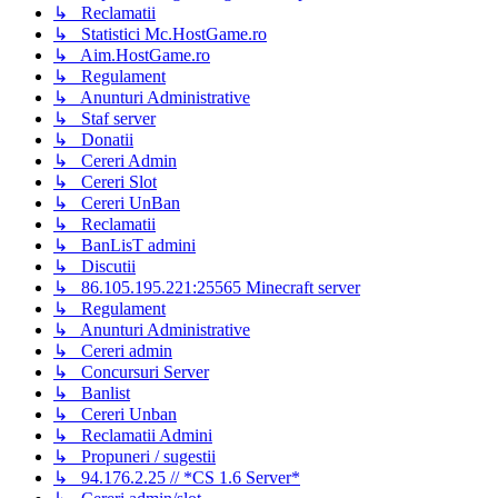
↳ Reclamatii
↳ Statistici Mc.HostGame.ro
↳ Aim.HostGame.ro
↳ Regulament
↳ Anunturi Administrative
↳ Staf server
↳ Donatii
↳ Cereri Admin
↳ Cereri Slot
↳ Cereri UnBan
↳ Reclamatii
↳ BanLisT admini
↳ Discutii
↳ 86.105.195.221:25565 Minecraft server
↳ Regulament
↳ Anunturi Administrative
↳ Cereri admin
↳ Concursuri Server
↳ Banlist
↳ Cereri Unban
↳ Reclamatii Admini
↳ Propuneri / sugestii
↳ 94.176.2.25 // *CS 1.6 Server*