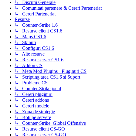
↳ Discutii Generale
↳ Comunitati partenere & Cereri Parteneriat
↳ Cereri Parteneriat
Resurse
↳ Counter-Strike 1.6
↳ Resurse client CS1.6
↳ Maps CS1.6
↳ Skinuri
↳ Configuri CS1.6
↳ Alte resurse
↳ Resurse server CS1.6
↳ Addon CS
↳ Meta Mod Plugins - Pluginuri CS
↳ Scripting area CS1.6 si Suport
↳ Probleme CS
↳ Counter-Strike jocul
↳ Cereri pluginuri
↳ Cereri addons
↳ Cereri modele
↳ Zona de strategie
↳ Boti pe servere
↳ Counter-Strike: Global Offensive
↳ Resurse client CS-GO
↳ Resurse server CS-GO