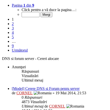
Pagina
1
din
9
Click pentru a vă duce la pagina…:
1
2
3
4
5
…
9
Următorul
DNS si forum server - Cereri alocare
Anunţuri
Răspunsuri
Vizualizări
Ultimul mesaj
[Model] Cerere DNS si Forum penru server
de
CORNEL
» 19 Mai 2014, 21:53
0
Răspunsuri
4873
Vizualizări
Ultimul mesaj
de
CORNEL