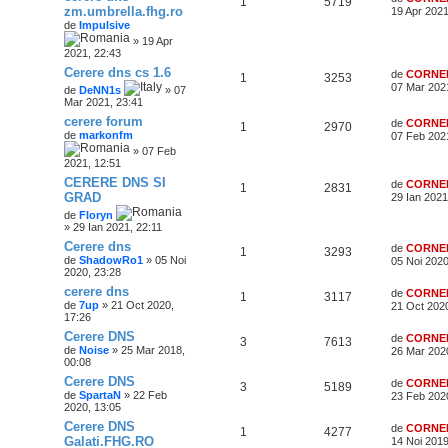
1
5719
zm.umbrella.fhg.ro
19 Apr 2021
de
Impulsive
» 19 Apr
2021, 22:43
Cerere dns cs 1.6
de
CORNE
1
3253
07 Mar 202
de
DeNN1s
» 07
Mar 2021, 23:41
cerere forum
de
CORNE
1
2970
de
markonfm
07 Feb 202
» 07 Feb
2021, 12:51
CERERE DNS SI
de
CORNE
1
2831
GRAD
29 Ian 2021
de
Floryn
» 29 Ian 2021, 22:11
Cerere dns
de
CORNE
1
3293
de
ShadowRo1
» 05 Noi
05 Noi 2020
2020, 23:28
cerere dns
de
CORNE
1
3117
de
7up
» 21 Oct 2020,
21 Oct 2020
17:26
Cerere DNS
de
CORNE
3
7613
de
Noise
» 25 Mar 2018,
26 Mar 202
00:08
Cerere DNS
de
CORNE
3
5189
de
SpartaN
» 22 Feb
23 Feb 202
2020, 13:05
Cerere DNS
de
CORNE
1
4277
Galati.FHG.RO
14 Noi 2019