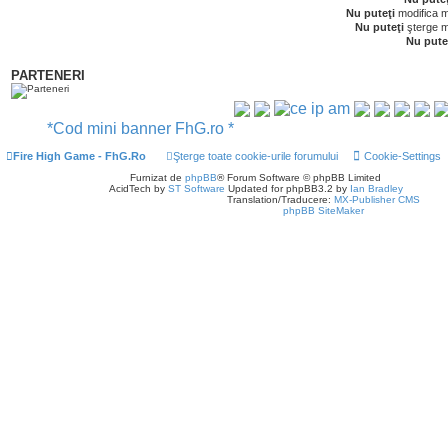
Nu puteţi
modifica m
Nu puteţi
şterge m
Nu pute
PARTENERI
*Cod mini banner FhG.ro *
Fire High Game - FhG.Ro
Şterge toate cookie-urile forumului
Cookie-Settings
Furnizat de
phpBB
® Forum Software © phpBB Limited
AcidTech by
ST Software
Updated for phpBB3.2 by
Ian Bradley
Translation/Traducere:
MX-Publisher CMS
phpBB SiteMaker