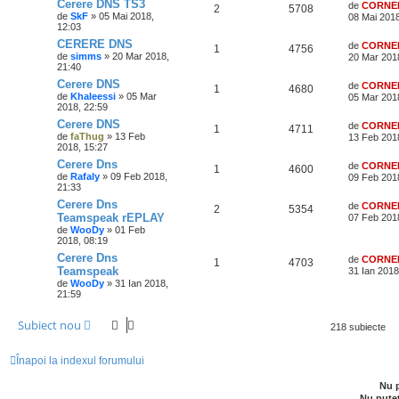
Cerere DNS TS3
de
CORNE
2
5708
de
SkF
» 05 Mai 2018,
08 Mai 2018
12:03
CERERE DNS
de
CORNE
1
4756
de
simms
» 20 Mar 2018,
20 Mar 201
21:40
Cerere DNS
de
CORNE
1
4680
de
Khaleessi
» 05 Mar
05 Mar 201
2018, 22:59
Cerere DNS
de
CORNE
1
4711
de
faThug
» 13 Feb
13 Feb 201
2018, 15:27
Cerere Dns
de
CORNE
1
4600
de
Rafaly
» 09 Feb 2018,
09 Feb 201
21:33
Cerere Dns
de
CORNE
2
5354
Teamspeak rEPLAY
07 Feb 201
de
WooDy
» 01 Feb
2018, 08:19
Cerere Dns
de
CORNE
1
4703
Teamspeak
31 Ian 2018
de
WooDy
» 31 Ian 2018,
21:59
Subiect nou
218 subiecte
Înapoi la indexul forumului
Nu p
Nu puteţ