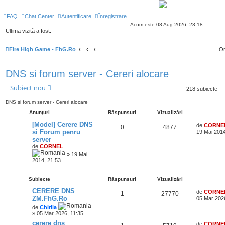
FAQ
Chat Center
Autentificare
Înregistrare
Acum este 08 Aug 2026, 23:18
Ultima vizită a fost:
Fire High Game - FhG.Ro
Or
DNS si forum server - Cereri alocare
Subiect nou
218 subiecte
DNS si forum server - Cereri alocare
Anunţuri
Răspunsuri
Vizualizări
[Model] Cerere DNS
de
CORNE
0
4877
si Forum penru
19 Mai 2014
server
de
CORNEL
» 19 Mai
2014, 21:53
Subiecte
Răspunsuri
Vizualizări
CERERE DNS
de
CORNE
1
27770
ZM.FhG.Ro
05 Mar 202
de
Chirila
» 05 Mar 2026, 11:35
cerere dns
de
CORNE