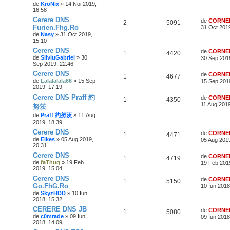
de
KroNix
» 14 Noi 2019,
16:58
Cerere DNS
de
CORNE
2
5091
Furien.Fhg.Ro
31 Oct 2019
de
Nasy
» 31 Oct 2019,
15:10
Cerere DNS
de
CORNE
1
4420
de
SilviuGabriel
» 30
30 Sep 201
Sep 2019, 22:46
Cerere DNS
de
CORNE
1
4677
de
Lalalalala66
» 15 Sep
15 Sep 201
2019, 17:19
Cerere DNS Praff 約
de
CORNE
1
4350
11 Aug 2019
努茨
de
Praff 約努茨
» 11 Aug
2019, 18:39
Cerere DNS
de
CORNE
1
4471
de
Elkes
» 05 Aug 2019,
05 Aug 2019
20:31
Cerere DNS
de
CORNE
1
4719
de
faThug
» 19 Feb
19 Feb 201
2019, 15:04
Cerere DNS
de
CORNE
1
5150
Go.FhG.Ro
10 Iun 2018
de
SkyzHDD
» 10 Iun
2018, 15:32
CERERE DNS JB
de
CORNE
1
5080
de
c0mrade
» 09 Iun
09 Iun 2018
2018, 14:09