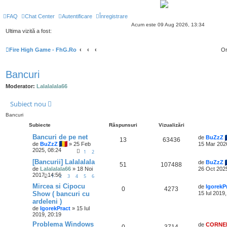
FAQ
Chat Center
Autentificare
Înregistrare
Acum este 09 Aug 2026, 13:34
Ultima vizită a fost:
Fire High Game - FhG.Ro
Or
Bancuri
Moderator:
Lalalalala66
Subiect nou
Bancuri
Subiecte
Răspunsuri
Vizualizări
Bancuri de pe net
de
BuZzZ
13
63436
de
BuZzZ
» 25 Feb
15 Mar 202
2025, 08:24
1
2
[Bancurii] Lalalalala
de
BuZzZ
51
107488
de
Lalalalala66
» 18 Noi
26 Oct 2025
2017, 14:56
1
2
3
4
5
6
Mircea si Cipocu
de
IgorekP
0
4273
Show ( bancuri cu
15 Iul 2019
ardeleni )
de
IgorekPract
» 15 Iul
2019, 20:19
Problema Windows
de
CORNE