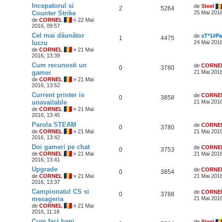
Incepatorul si
de
Steel
2
5264
Counter Strike
25 Mai 2016
de
CORNEL
» 22 Mai
2016, 09:57
Cel mai dăunător
de
sT*1#P
1
4475
lucru
24 Mai 2016
de
CORNEL
» 21 Mai
2016, 13:39
Cum recunosti un
de
CORNE
0
3780
gamer
21 Mai 2016
de
CORNEL
» 21 Mai
2016, 13:52
Current printer is
de
CORNE
0
3858
unavailable
21 Mai 2016
de
CORNEL
» 21 Mai
2016, 13:45
Parola STEAM
de
CORNE
0
3780
de
CORNEL
» 21 Mai
21 Mai 2016
2016, 13:42
Doi gameri pe chat
de
CORNE
0
3753
de
CORNEL
» 21 Mai
21 Mai 2016
2016, 13:41
Upgrade
de
CORNE
0
3854
de
CORNEL
» 21 Mai
21 Mai 2016
2016, 13:37
Campionatul CS si
de
CORNE
0
3788
mesageria
21 Mai 2016
de
CORNEL
» 21 Mai
2016, 11:18
Cum faci bani
de
Steel