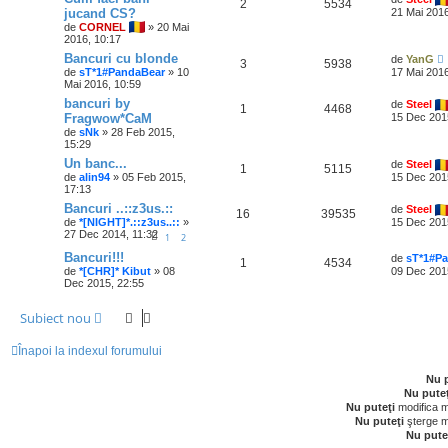
2
5534
jucand CS?
21 Mai 2016
de
CORNEL
» 20 Mai
2016, 10:17
Bancuri cu blonde
de
YanG
3
5938
de
sT*1#PandaBear
» 10
17 Mai 2016
Mai 2016, 10:59
bancuri by
de
Steel
1
4468
Fragwow*CaM
15 Dec 201
de
sNk
» 28 Feb 2015,
15:29
Un banc...
de
Steel
1
5115
de
alin94
» 05 Feb 2015,
15 Dec 201
17:13
Bancuri ..::z3us.::
de
Steel
16
39535
de
*[NIGHT]*.::z3us..::
»
15 Dec 201
27 Dec 2014, 11:32
1
2
Bancuri!!!
de
sT*1#P
1
4534
de
*[CHR]* Kibut
» 08
09 Dec 201
Dec 2015, 22:55
Subiect nou
Înapoi la indexul forumului
Nu p
Nu puteţ
Nu puteţi
modifica m
Nu puteţi
şterge m
Nu pute