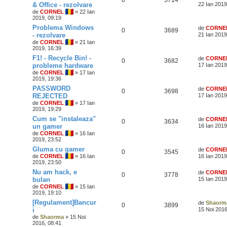
0
3714
& Office - rezolvare
22 Ian 2019
de
CORNEL
» 22 Ian
2019, 09:19
Problema Windows
de
CORNE
0
3689
- rezolvare
21 Ian 2019
de
CORNEL
» 21 Ian
2019, 16:39
F1! - Recycle Bin! -
de
CORNE
0
3682
probleme hardware
17 Ian 2019
de
CORNEL
» 17 Ian
2019, 19:36
PASSWORD
de
CORNE
0
3698
REJECTED
17 Ian 2019
de
CORNEL
» 17 Ian
2019, 19:29
Cum se "instaleaza"
de
CORNE
0
3634
un gamer
16 Ian 2019
de
CORNEL
» 16 Ian
2019, 23:52
Gluma cu gamer
de
CORNE
0
3545
de
CORNEL
» 16 Ian
16 Ian 2019
2019, 23:50
Nu am hack, e
de
CORNE
0
3778
bulan
15 Ian 2019
de
CORNEL
» 15 Ian
2019, 19:10
[Regulament]Bancur
de
Shaorm
0
3899
i
15 Noi 2016
de
Shaorma
» 15 Noi
2016, 08:41