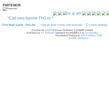
PARTENERI
*Cod mini banner FhG.ro *
Fire High Game - FhG.Ro
Şterge toate cookie-urile forumului
Cookie-Settings
Furnizat de
phpBB
® Forum Software © phpBB Limited
AcidTech by
ST Software
Updated for phpBB3.2 by
Ian Bradley
Translation/Traducere:
MX-Publisher CMS
phpBB SiteMaker