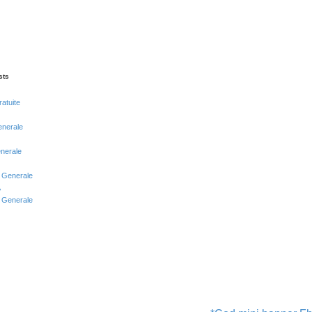
sts
ratuite
enerale
enerale
i Generale
y
i Generale