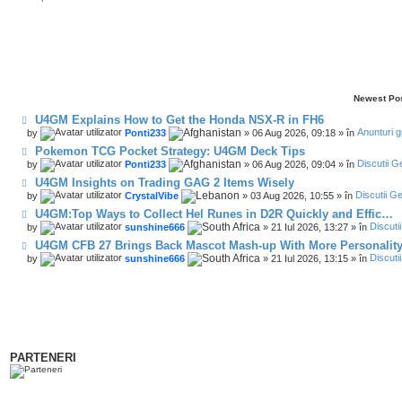
Newest Po
U4GM Explains How to Get the Honda NSX-R in FH6
by
Ponti233
» 06 Aug 2026, 09:18 » în
Anunturi g
Pokemon TCG Pocket Strategy: U4GM Deck Tips
by
Ponti233
» 06 Aug 2026, 09:04 » în
Discutii G
U4GM Insights on Trading GAG 2 Items Wisely
by
CrystalVibe
» 03 Aug 2026, 10:55 » în
Discutii G
U4GM:Top Ways to Collect Hel Runes in D2R Quickly and Effic…
by
sunshine666
» 21 Iul 2026, 13:27 » în
Discuti
U4GM CFB 27 Brings Back Mascot Mash-up With More Personalit
by
sunshine666
» 21 Iul 2026, 13:15 » în
Discuti
PARTENERI