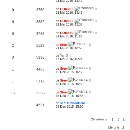
21 Mai 2016, 13:42
de
CORNEL
0
3750
21 Mai 2016, 13:41
de
CORNEL
0
3852
21 Mai 2016, 13:37
de
CORNEL
0
3782
21 Mai 2016, 11:18
de
Steel
2
5529
21 Mai 2016, 10:55
de
YanG
3
5936
17 Mai 2016, 15:21
de
Steel
1
4463
15 Dec 2015, 16:58
de
Steel
1
5112
15 Dec 2015, 16:56
de
Steel
16
39522
15 Dec 2015, 16:55
de
sT*1#PandaBear
1
4531
09 Dec 2015, 15:50
1
29 subiecte
2
r
Mergi la
ă