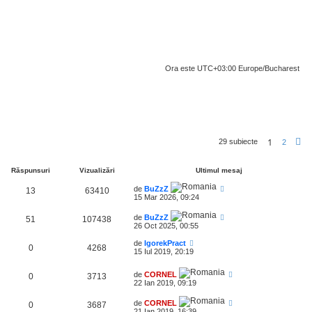
Ora este UTC+03:00 Europe/Bucharest
1
29 subiecte
2
r
ă
Răspunsuri
Vizualizări
Ultimul mesaj
t
o
de
BuZzZ
13
63410
r
15 Mar 2026, 09:24
u
l
de
BuZzZ
51
107438
26 Oct 2025, 00:55
de
IgorekPract
0
4268
15 Iul 2019, 20:19
de
CORNEL
0
3713
22 Ian 2019, 09:19
de
CORNEL
0
3687
21 Ian 2019, 16:39