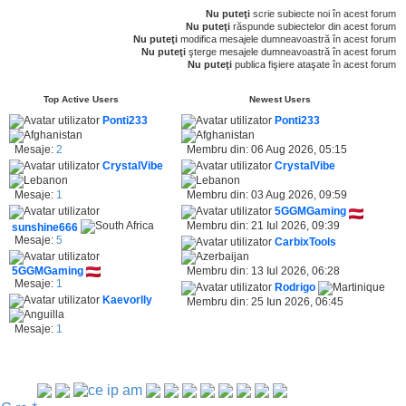
t
Nu puteţi
scrie subiecte noi în acest forum
o
Nu puteţi
răspunde subiectelor din acest forum
r
Nu puteţi
modifica mesajele dumneavoastră în acest forum
u
Nu puteţi
şterge mesajele dumneavoastră în acest forum
l
Nu puteţi
publica fişiere ataşate în acest forum
Top Active Users
Newest Users
Ponti233
Ponti233
Mesaje:
2
Membru din: 06 Aug 2026, 05:15
CrystalVibe
CrystalVibe
Mesaje:
1
Membru din: 03 Aug 2026, 09:59
5GGMGaming
Membru din: 21 Iul 2026, 09:39
sunshine666
Mesaje:
5
CarbixTools
5GGMGaming
Membru din: 13 Iul 2026, 06:28
Mesaje:
1
Rodrigo
Kaevorlly
Membru din: 25 Iun 2026, 06:45
Mesaje:
1