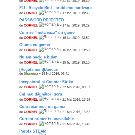
de
CORNEL
» 21 Ian 2019, 16:39
F1! - Recycle Bin! - probleme hardware
de
CORNEL
» 17 Ian 2019, 19:36
PASSWORD REJECTED
de
CORNEL
» 17 Ian 2019, 19:29
Cum se "instaleaza" un gamer
de
CORNEL
» 16 Ian 2019, 23:52
Gluma cu gamer
de
CORNEL
» 16 Ian 2019, 23:50
Nu am hack, e bulan
de
CORNEL
» 15 Ian 2019, 19:10
[Regulament]Bancuri
de
Shaorma
» 15 Noi 2016, 08:41
Incepatorul si Counter Strike
de
CORNEL
» 22 Mai 2016, 09:57
Cel mai dăunător lucru
de
CORNEL
» 21 Mai 2016, 13:39
Cum recunosti un gamer
de
CORNEL
» 21 Mai 2016, 13:52
Current printer is unavailable
de
CORNEL
» 21 Mai 2016, 13:45
Parola STEAM