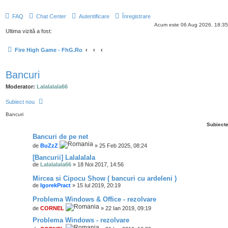
FAQ
Chat Center
Autentificare
Înregistrare
Acum este 06 Aug 2026, 18:35
Ultima vizită a fost:
Fire High Game - FhG.Ro
Bancuri
Moderator:
Lalalalala66
Subiect nou
Bancuri
Subiect
Bancuri de pe net
de
BuZzZ
» 25 Feb 2025, 08:24
[Bancurii] Lalalalala
de
Lalalalala66
» 18 Noi 2017, 14:56
Mircea si Cipocu Show ( bancuri cu ardeleni )
de
IgorekPract
» 15 Iul 2019, 20:19
Problema Windows & Office - rezolvare
de
CORNEL
» 22 Ian 2019, 09:19
Problema Windows - rezolvare