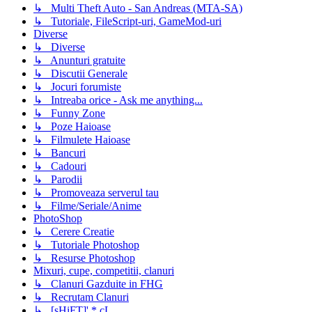
↳ Multi Theft Auto - San Andreas (MTA-SA)
↳ Tutoriale, FileScript-uri, GameMod-uri
Diverse
↳ Diverse
↳ Anunturi gratuite
↳ Discutii Generale
↳ Jocuri forumiste
↳ Intreaba orice - Ask me anything...
↳ Funny Zone
↳ Poze Haioase
↳ Filmulete Haioase
↳ Bancuri
↳ Cadouri
↳ Parodii
↳ Promoveaza serverul tau
↳ Filme/Seriale/Anime
PhotoShop
↳ Cerere Creatie
↳ Tutoriale Photoshop
↳ Resurse Photoshop
Mixuri, cupe, competitii, clanuri
↳ Clanuri Gazduite in FHG
↳ Recrutam Clanuri
↳ [sHiFT]' * cL