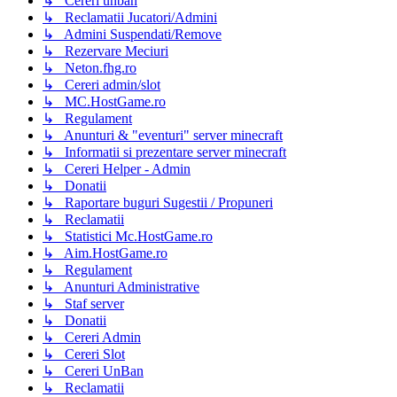
↳ Cereri unban
↳ Reclamatii Jucatori/Admini
↳ Admini Suspendati/Remove
↳ Rezervare Meciuri
↳ Neton.fhg.ro
↳ Cereri admin/slot
↳ MC.HostGame.ro
↳ Regulament
↳ Anunturi & "eventuri" server minecraft
↳ Informatii si prezentare server minecraft
↳ Cereri Helper - Admin
↳ Donatii
↳ Raportare buguri Sugestii / Propuneri
↳ Reclamatii
↳ Statistici Mc.HostGame.ro
↳ Aim.HostGame.ro
↳ Regulament
↳ Anunturi Administrative
↳ Staf server
↳ Donatii
↳ Cereri Admin
↳ Cereri Slot
↳ Cereri UnBan
↳ Reclamatii