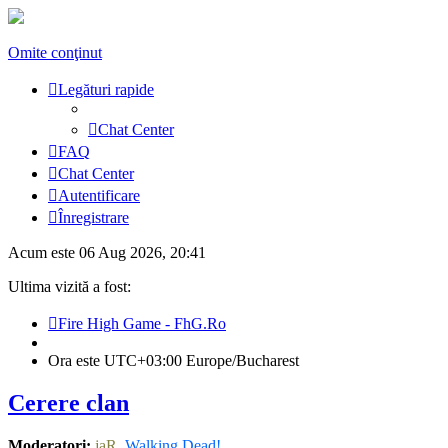
Omite conţinut
Legături rapide
Chat Center
FAQ
Chat Center
Autentificare
Înregistrare
Acum este 06 Aug 2026, 20:41
Ultima vizită a fost:
Fire High Game - FhG.Ro
Ora este UTC+03:00 Europe/Bucharest
Cerere clan
Moderatori:
jaR
,
Walking Dead!