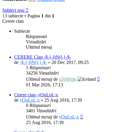
Subiect nou
13 subiecte • Pagina
1
din
1
Cerere clan
Subiecte
Răspunsuri
Vizualizări
Ultimul mesaj
CERERE Clan -$-{-[tNt]-}-$-
de
-$-{-[tNt]-}-$-
» 20 Dec 2017, 09:25
1
Răspunsuri
34256
Vizualizări
Ultimul mesaj
de
s500Pink
01 Mar 2026, 17:13
Cerere clan- yOuLoL;x
de
yOuLoL;x
» 25 Aug 2016, 17:39
0
Răspunsuri
3401
Vizualizări
Ultimul mesaj
de
yOuLoL;x
25 Aug 2016, 17:39