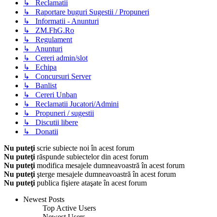
↳ Reclamatii
↳ Raportare buguri Sugestii / Propuneri
↳ Informatii - Anunturi
↳ ZM.FhG.Ro
↳ Regulament
↳ Anunturi
↳ Cereri admin/slot
↳ Echipa
↳ Concursuri Server
↳ Banlist
↳ Cereri Unban
↳ Reclamatii Jucatori/Admini
↳ Propuneri / sugestii
↳ Discutii libere
↳ Donatii
Nu puteţi
scrie subiecte noi în acest forum
Nu puteţi
răspunde subiectelor din acest forum
Nu puteţi
modifica mesajele dumneavoastră în acest forum
Nu puteţi
şterge mesajele dumneavoastră în acest forum
Nu puteţi
publica fişiere ataşate în acest forum
Newest Posts
Top Active Users
Newest Users