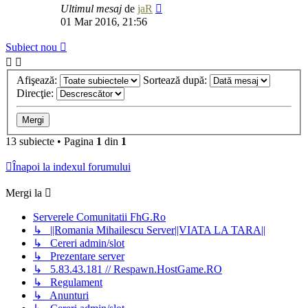
Ultimul mesaj
de
jaR
01 Mar 2016, 21:56
Subiect nou
Afişează:
Sortează după:
Direcţie:
13 subiecte • Pagina
1
din
1
Înapoi la indexul forumului
Mergi la
Serverele Comunitatii FhG.Ro
↳ ||Romania Mihailescu Server||VIATA LA TARA||
↳ Cereri admin/slot
↳ Prezentare server
↳ 5.83.43.181 // Respawn.HostGame.RO
↳ Regulament
↳ Anunturi