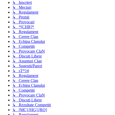
↳ Inscrieri
↳ Meciuri
↳ Regulament
↳ Premii
↳ Provocari
↳ *[CHR]*
↳ Regulament
↳ Cerere Clan
↳ Echipa Clanului
↳ Competiti
↳ Provocare ClaN
↳ Discuti Libere
↳ Anunturi Clan
↳ Sugestii/Pareri
↳ sT*1#
↳ Regulament
↳ Cerere Clan
↳ Echipa Clanului
↳ Competiti
↳ Provocare ClaN
↳ Discuti Libere
↳ Rezultate Competiti
↳ [MC].[HG].[RO]
↳ Regulament