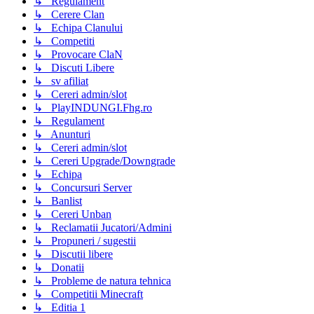
↳ Regulament
↳ Cerere Clan
↳ Echipa Clanului
↳ Competiti
↳ Provocare ClaN
↳ Discuti Libere
↳ sv afiliat
↳ Cereri admin/slot
↳ PlayINDUNGI.Fhg.ro
↳ Regulament
↳ Anunturi
↳ Cereri admin/slot
↳ Cereri Upgrade/Downgrade
↳ Echipa
↳ Concursuri Server
↳ Banlist
↳ Cereri Unban
↳ Reclamatii Jucatori/Admini
↳ Propuneri / sugestii
↳ Discutii libere
↳ Donatii
↳ Probleme de natura tehnica
↳ Competitii Minecraft
↳ Editia 1