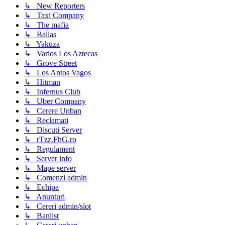
↳ New Reporters
↳ Taxi Company
↳ The mafia
↳ Ballas
↳ Yakuza
↳ Varios Los Aztecas
↳ Grove Street
↳ Los Antos Vagos
↳ Hitman
↳ Infernus Club
↳ Uber Company
↳ Cerere Unban
↳ Reclamati
↳ Discuti Server
↳ rTzz.FhG.ro
↳ Regulament
↳ Server info
↳ Mape server
↳ Comenzi admin
↳ Echipa
↳ Anunturi
↳ Cereri admin/slot
↳ Banlist