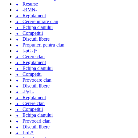
↳ Resurse
↳ -RMN-
↳ Regulament
↳ Cerere intrare clan
↳ Echipa clanului
↳ Competitii
↳ Discutii libere
↳ Propuneri pentru clan
↳ [-pG-]^
↳ Cerere clan
↳ Regulament
↳ Echipa clanului
↳ Competiti
↳ Provocare clan
↳ Discutii libere
↳ -PgL-
↳ Regulament
↳ Cerere clan
↳ Competitii
↳ Echipa clanului
↳ Provocari clan
↳ Discutii libere
↳ LoL*