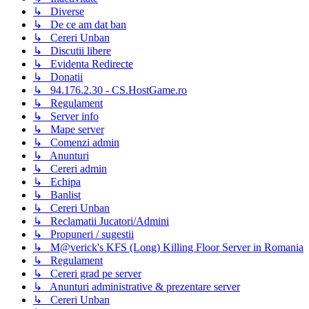
↳ Diverse
↳ De ce am dat ban
↳ Cereri Unban
↳ Discutii libere
↳ Evidenta Redirecte
↳ Donatii
↳ 94.176.2.30 - CS.HostGame.ro
↳ Regulament
↳ Server info
↳ Mape server
↳ Comenzi admin
↳ Anunturi
↳ Cereri admin
↳ Echipa
↳ Banlist
↳ Cereri Unban
↳ Reclamatii Jucatori/Admini
↳ Propuneri / sugestii
↳ M@verick's KFS (Long) Killing Floor Server in Romania
↳ Regulament
↳ Cereri grad pe server
↳ Anunturi administrative & prezentare server
↳ Cereri Unban