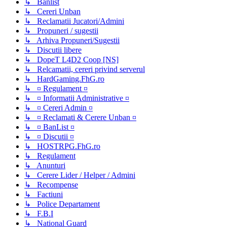
↳ Banlist
↳ Cereri Unban
↳ Reclamatii Jucatori/Admini
↳ Propuneri / sugestii
↳ Arhiva Propuneri/Sugestii
↳ Discutii libere
↳ DopeT L4D2 Coop [NS]
↳ Relcamatii, cereri privind serverul
↳ HardGaming.FhG.ro
↳ ¤ Regulament ¤
↳ ¤ Informatii Administrative ¤
↳ ¤ Cereri Admin ¤
↳ ¤ Reclamati & Cerere Unban ¤
↳ ¤ BanList ¤
↳ ¤ Discutii ¤
↳ HOSTRPG.FhG.ro
↳ Regulament
↳ Anunturi
↳ Cerere Lider / Helper / Admini
↳ Recompense
↳ Factiuni
↳ Police Departament
↳ F.B.I
↳ National Guard