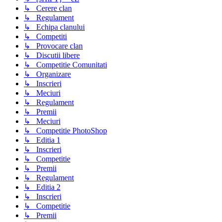
↳ Cerere clan
↳ Regulament
↳ Echipa clanului
↳ Competiti
↳ Provocare clan
↳ Discutii libere
↳ Competitie Comunitati
↳ Organizare
↳ Inscrieri
↳ Meciuri
↳ Regulament
↳ Premii
↳ Meciuri
↳ Competitie PhotoShop
↳ Editia 1
↳ Inscrieri
↳ Competitie
↳ Premii
↳ Regulament
↳ Editia 2
↳ Inscrieri
↳ Competitie
↳ Premii