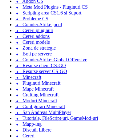
↳ Addon CS
↳ Meta Mod Plugins - Pluginuri CS
↳ Scripting area CS1.6 si Suport
↳ Probleme CS
↳ Counter-Strike jocul
↳ Cereri pluginuri
↳ Cereri addons
↳ Cereri modele
↳ Zona de strategie
↳ Boti pe servere
↳ Counter-Strike: Global Offensive
↳ Resurse client CS-GO
↳ Resurse server CS-GO
↳ Minecraft
↳ Pluginuri Minecraft
↳ Mape Minecraft
↳ Crafting Minecraft
↳ Moduri Minecraft
↳ Configurari Minecraft
↳ San Andreas MultiPlayer
↳ Tutoriale, FileScript-uri, GameMod-uri
↳ Mapp-ing
↳ Discutii Libere
↳ Cereri