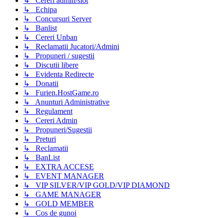
↳ Cereri admin/slot
↳ Echipa
↳ Concursuri Server
↳ Banlist
↳ Cereri Unban
↳ Reclamatii Jucatori/Admini
↳ Propuneri / sugestii
↳ Discutii libere
↳ Evidenta Redirecte
↳ Donatii
↳ Furien.HostGame.ro
↳ Anunturi Administrative
↳ Regulament
↳ Cereri Admin
↳ Propuneri/Sugestii
↳ Preturi
↳ Reclamatii
↳ BanList
↳ EXTRA ACCESE
↳ EVENT MANAGER
↳ VIP SILVER/VIP GOLD/VIP DIAMOND
↳ GAME MANAGER
↳ GOLD MEMBER
↳ Cos de gunoi