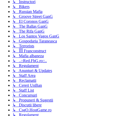
↳ Instructori
↳ Bikers
↳ Russian Mafia
↳ Groove Street GanG
↳ El Coronos GanG
↳ The Ballas GanG
↳ The Rifa GanG
↳ Los Santos Vagos GanG
↳ Gospodaria Taraneasca
↳ Terrorists
↳ ÎÎÎ Franconstruct
↳ Mafia albaneza
↳ ..::Red.FhG.ro::..
↳ Regulament
↳ Anunturi & Updates
↳ Staff Area
↳ Reclamatii
↳ Cereri UnBan
↳ Staff List
↳ Concursuri
↳ Propuneri & Sugestii
↳ Discutii libere
↳ CsgO.HostGame.ro
↳ Regulament