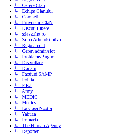
↳ Cerere Clan
↳ Echipa Clanului
↳ Competiti
↳ Provocare ClaN
↳ Discuti Libere
↳ sdayz.fhg.ro
↳ Zona Administrativa
↳ Regulament
↳ Cereri admin/slot
↳ Probleme/Buguri
↳ Dezvoltare
↳ Donatii
↳ Factiuni SAMP
↳ Politia
↳ F.B.I
↳ Army
↳ MEDIC
↳ Medics
↳ La Cosa Nostra
↳ Yakuza
↳ Primaria
↳ The Hitman Agency
↳ Reporteri