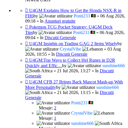
U4GM Explains How to Get the Honda NSX-R in
FH6
by
Ponti233
» 06 Aug 2026,
09:18 » în
Anunturi gratuite
Pokemon TCG Pocket Strategy: U4GM Deck
Tips
by
Ponti233
» 06 Aug 2026,
09:04 » în
Discutii Generale
U4GM Insights on Trading GAG 2 Items Wisely
by
CrystalVibe
» 03 Aug
2026, 10:55 » în
Discutii Generale
U4GM:Top Ways to Collect Hel Runes in D2R
Quickly and Effic…
by
sunshine666
» 21 Iul 2026, 13:27 » în
Discutii
Generale
U4GM CFB 27 Brings Back Mascot Mash-up With
More Personality
by
sunshine666
» 21 Iul 2026, 13:15 » în
Discutii
Generale
Ponti233
Mesaje:
2
CrystalVibe
Mesaje:
1
sunshine666