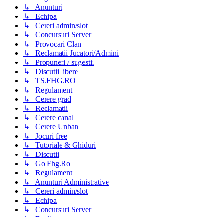
↳ Anunturi
↳ Echipa
↳ Cereri admin/slot
↳ Concursuri Server
↳ Provocari Clan
↳ Reclamatii Jucatori/Admini
↳ Propuneri / sugestii
↳ Discutii libere
↳ TS.FHG.RO
↳ Regulament
↳ Cerere grad
↳ Reclamatii
↳ Cerere canal
↳ Cerere Unban
↳ Jocuri free
↳ Tutoriale & Ghiduri
↳ Discutii
↳ Go.Fhg.Ro
↳ Regulament
↳ Anunturi Administrative
↳ Cereri admin/slot
↳ Echipa
↳ Concursuri Server