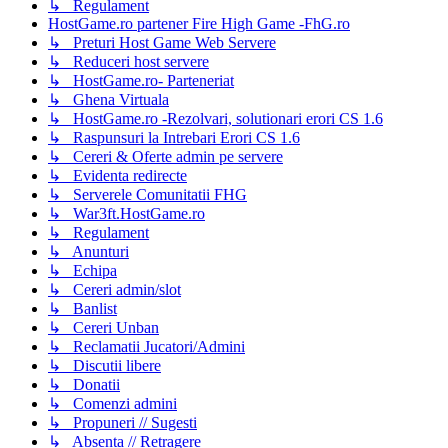
↳ Regulament
HostGame.ro partener Fire High Game -FhG.ro
↳ Preturi Host Game Web Servere
↳ Reduceri host servere
↳ HostGame.ro- Parteneriat
↳ Ghena Virtuala
↳ HostGame.ro -Rezolvari, solutionari erori CS 1.6
↳ Raspunsuri la Intrebari Erori CS 1.6
↳ Cereri & Oferte admin pe servere
↳ Evidenta redirecte
↳ Serverele Comunitatii FHG
↳ War3ft.HostGame.ro
↳ Regulament
↳ Anunturi
↳ Echipa
↳ Cereri admin/slot
↳ Banlist
↳ Cereri Unban
↳ Reclamatii Jucatori/Admini
↳ Discutii libere
↳ Donatii
↳ Comenzi admini
↳ Propuneri // Sugesti
↳ Absenta // Retragere