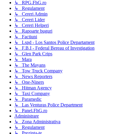
↳ RPG.FhG.ro
↳ Regulament
↳ Cereri Admin
↳ Cereri Lider
↳ Cereri Helperi
↳ Rapoarte buguri
↳ Factiuni
↳ Lspd - Los Santos Police Departament
↳ F.B.I - Federal Bereau of Investigation
↳ Glen Park Crips
↳ Mara
↳ The Mayans
↳ Tow Truck Company
↳ News Reporters
↳ One-Niners
↳ Hitman Agency
↳ Taxi Company
↳ Paramedic
↳ Las Venturas Police Department
↳ Panel.FhG.ro
Administrare
↳ Zona Administrativa
↳ Regulament
↳ Prezinta-te