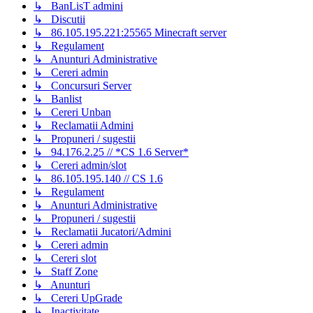
↳ BanLisT admini
↳ Discutii
↳ 86.105.195.221:25565 Minecraft server
↳ Regulament
↳ Anunturi Administrative
↳ Cereri admin
↳ Concursuri Server
↳ Banlist
↳ Cereri Unban
↳ Reclamatii Admini
↳ Propuneri / sugestii
↳ 94.176.2.25 // *CS 1.6 Server*
↳ Cereri admin/slot
↳ 86.105.195.140 // CS 1.6
↳ Regulament
↳ Anunturi Administrative
↳ Propuneri / sugestii
↳ Reclamatii Jucatori/Admini
↳ Cereri admin
↳ Cereri slot
↳ Staff Zone
↳ Anunturi
↳ Cereri UpGrade
↳ Inactivitate