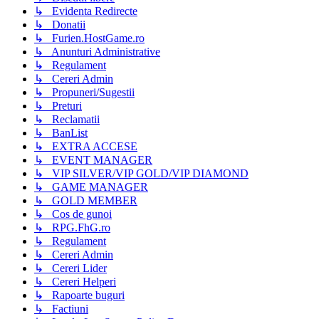
↳ Evidenta Redirecte
↳ Donatii
↳ Furien.HostGame.ro
↳ Anunturi Administrative
↳ Regulament
↳ Cereri Admin
↳ Propuneri/Sugestii
↳ Preturi
↳ Reclamatii
↳ BanList
↳ EXTRA ACCESE
↳ EVENT MANAGER
↳ VIP SILVER/VIP GOLD/VIP DIAMOND
↳ GAME MANAGER
↳ GOLD MEMBER
↳ Cos de gunoi
↳ RPG.FhG.ro
↳ Regulament
↳ Cereri Admin
↳ Cereri Lider
↳ Cereri Helperi
↳ Rapoarte buguri
↳ Factiuni