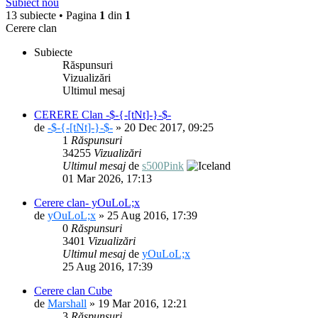
Subiect nou
13 subiecte • Pagina
1
din
1
Cerere clan
Subiecte
Răspunsuri
Vizualizări
Ultimul mesaj
CERERE Clan -$-{-[tNt]-}-$-
de
-$-{-[tNt]-}-$-
» 20 Dec 2017, 09:25
1
Răspunsuri
34255
Vizualizări
Ultimul mesaj
de
s500Pink
01 Mar 2026, 17:13
Cerere clan- yOuLoL;x
de
yOuLoL;x
» 25 Aug 2016, 17:39
0
Răspunsuri
3401
Vizualizări
Ultimul mesaj
de
yOuLoL;x
25 Aug 2016, 17:39
Cerere clan Cube
de
Marshall
» 19 Mar 2016, 12:21
3
Răspunsuri