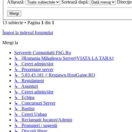
Afişează:
Sortează după:
Direcţi
13 subiecte • Pagina
1
din
1
Înapoi la indexul forumului
Mergi la
Serverele Comunitatii FhG.Ro
↳ ||Romania Mihailescu Server||VIATA LA TARA||
↳ Cereri admin/slot
↳ Prezentare server
↳ 5.83.43.181 // Respawn.HostGame.RO
↳ Regulament
↳ Anunturi
↳ Cereri admin/slot
↳ Echipa
↳ Concursuri Server
↳ Banlist
↳ Cereri Unban
↳ Reclamatii Jucatori/Admini
↳ Propuneri / sugestii
↳ Discutii libere