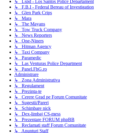
↳ Lspd - Los Santos Police Departament
↳ F.B.I - Federal Bereau of Investigation
↳ Glen Park Crips
↳ Mara
↳ The Mayans
↳ Tow Truck Company
↳ News Reporters
↳ One-Niners
↳ Hitman Agency
↳ Taxi Company
↳ Paramedic
↳ Las Venturas Police Department
↳ Panel.FhG.ro
Administrare
↳ Zona Administrativa
↳ Regulament
↳ Prezinta-te
↳ Cerere Grad pe Forum Comunitate
↳ Sugestii/Pareri
↳ Schimbare nick
↳ Dex-limbaj CS-mess
↳ Prezentare FORUM phpBB
↳ Reclamati staff Forum Comunitate
↳ Anunturi Staff