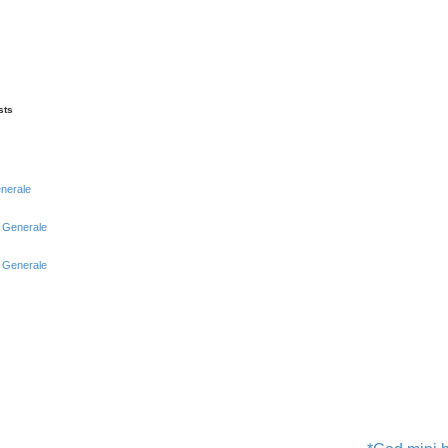
sts
enerale
i Generale
i Generale