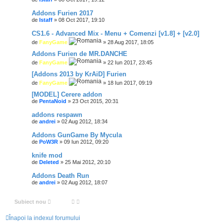
Addons Furien 2017
de
Istaff
» 08 Oct 2017, 19:10
CS1.6 - Advanced Mix - Menu + Comenzi [v1.8] + [v2.0]
de
FanyGame
» 28 Aug 2017, 18:05
Addons Furien de MR.DANCHE
de
FanyGame
» 22 Iun 2017, 23:45
[Addons 2013 by KrAiD] Furien
de
FanyGame
» 18 Iun 2017, 09:19
[MODEL] Cerere addon
de
PentaNoid
» 23 Oct 2015, 20:31
addons respawn
de
andrei
» 02 Aug 2012, 18:34
Addons GunGame By Mycula
de
PoW3R
» 09 Iun 2012, 09:20
knife mod
de
Deleted
» 25 Mai 2012, 20:10
Addons Death Run
de
andrei
» 02 Aug 2012, 18:07
Subiect nou
Înapoi la indexul forumului