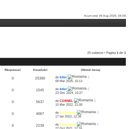
Acum este 06 Aug 2026, 08:08
Ora este UTC+03:00 Europe/Bucharest
25 subiecte • Pagina
1
din
1
Răspunsuri
Vizualizări
Ultimul mesaj
de
killer
0
25390
08 Mar 2026, 10:13
de
killer
0
1545
23 Dec 2024, 10:27
de
CORNEL
0
5637
10 Mar 2022, 21:00
de
FanyGame
0
4067
17 Ian 2022, 12:38
de
FanyGame
0
2239
27 Oct 2021, 12:16