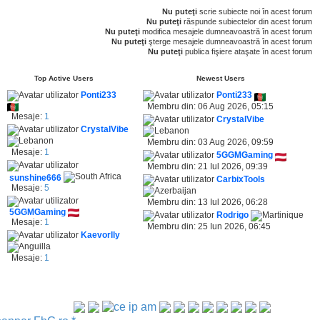
Nu puteţi
scrie subiecte noi în acest forum
Nu puteţi
răspunde subiectelor din acest forum
Nu puteţi
modifica mesajele dumneavoastră în acest forum
Nu puteţi
şterge mesajele dumneavoastră în acest forum
Nu puteţi
publica fişiere ataşate în acest forum
Top Active Users
Newest Users
Ponti233
Ponti233
Membru din: 06 Aug 2026, 05:15
Mesaje:
1
CrystalVibe
CrystalVibe
Membru din: 03 Aug 2026, 09:59
Mesaje:
1
5GGMGaming
Membru din: 21 Iul 2026, 09:39
sunshine666
CarbixTools
Mesaje:
5
Membru din: 13 Iul 2026, 06:28
5GGMGaming
Rodrigo
Mesaje:
1
Membru din: 25 Iun 2026, 06:45
Kaevorlly
Mesaje:
1