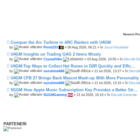
Newest Po
Conquer the Arc Turbine in ARC Raiders with U4GM
by
Ponti233
» 06 Aug 2026, 06:21 » în
Jocuri forumiste
U4GM Insights on Trading GAG 2 Items Wisely
by
CrystalVibe
» 03 Aug 2026, 10:55 » în
Discutii G
U4GM:Top Ways to Collect Hel Runes in D2R Quickly and Effic…
by
sunshine666
» 21 Iul 2026, 13:27 » în
Discuti
U4GM CFB 27 Brings Back Mascot Mash-up With More Personality
by
sunshine666
» 21 Iul 2026, 13:15 » în
Discuti
5GGM How Apple Music Subscription Key Provides a Better Str…
by
5GGMGaming
» 21 Iul 2026, 10:16 » în
Discutii Generale
PARTENERI