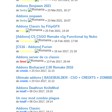
Addons Respawn 2021
de
Serby
» 23 Mai 2021, 16:17
Addons respawn
de
Serby
» 23 Mai 2021, 16:07
Addons Classic by FilipGFX
de
Nap
» 25 Feb 2021, 14:18
[Addons] CS CSGO Remake v1g Functional by Nubo
de
FanyGame
» 16 Feb 2020, 17:00
[CS16 - Addons] Furien
de
FanyGame
» 16 Iun 2017, 21:18
Addons server de cs classic
de
Steel
» 13 Feb 2017, 20:44
Addons Biohazard 2.00 Remake 2016
de
cristiii.
» 23 Oct 2017, 11:13
Ultimate addons [ BASEBUILDER - CSO + CREDITS + ZOMBIE
de
cristiii.
» 23 Oct 2017, 11:12
Addons Deathrun KnifeMod
de
Istaff
» 08 Oct 2017, 19:20
Un nou mod zombie plague
de
Istaff
» 08 Oct 2017, 19:14
Addons Classic
de
Istaff
» 08 Oct 2017, 19:12