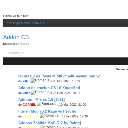
Ultima vizită a fost:
Fire High Game - FhG.Ro
Addon CS
Moderator:
Serby
Subiect nou
Subiect
Iepurașul de Paște MP40 -mp40_easter_bunny
de
killer
» 08 Mar 2026, 10:13
Addon de craciun CS1.6 XmasMod
de
killer
» 23 Dec 2024, 10:27
Addons - Mix cs 1.6 [2021]
de
CORNEL
» 10 Mar 2022, 21:00
Furien Mod v3.2 Kage vs Psycho
de
FanyGame
» 17 Ian 2022, 12:38
Addons ZoMbie MoD [7.2 by Rainq]
de
FanyGame
» 27 Oct 2021, 12:16