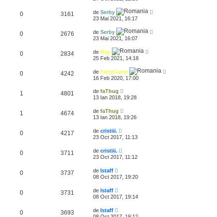
de
Serby
0
3161
23 Mai 2021, 16:17
de
Serby
0
2676
23 Mai 2021, 16:07
de
Nap
0
2834
25 Feb 2021, 14:18
de
FanyGame
0
4242
16 Feb 2020, 17:00
de
faThug
1
4801
13 Ian 2018, 19:28
de
faThug
1
4674
13 Ian 2018, 19:26
de
cristiii.
0
4217
23 Oct 2017, 11:13
de
cristiii.
0
3711
23 Oct 2017, 11:12
de
Istaff
0
3737
08 Oct 2017, 19:20
de
Istaff
0
3731
08 Oct 2017, 19:14
de
Istaff
0
3693
08 Oct 2017, 19:12