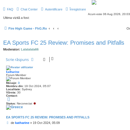
FAQ
Chat Center
Autentificare
Înregistrare
Acum este 06 Aug 2026, 20:03
Ultima vizită a fost:
Fire High Game - FhG.Ro
Or
EA Sports FC 25 Review: Promises and Pitfalls
Moderator:
Lalalalala66
Scrie răspuns
katharine
Forum Member
Mesaje:
3
Membru din:
19 Oct 2024, 05:07
Localitate:
Sydney
Vârsta:
30
Contact:
C
o
Status:
Neconectat
n
t
a
c
EA SPORTS FC 25 REVIEW: PROMISES AND PITFALLS
t
e
M
de
katharine
»
19 Oct 2024, 05:09
a
e
z