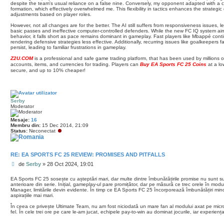
despite the team's usual reliance on a false nine. Conversely, my opponent adapted with a 
formation, which effectively overwhelmed me. This flexibility in tactics enhances the strategic d
adjustments based on player roles.
However, not all changes are for the better. The AI still suffers from responsiveness issues, l
basic passes and ineffective computer-controlled defenders. While the new FC IQ system aim
behavior, it falls short as pace remains dominant in gameplay. Fast players like Mbappé conti
rendering defensive strategies less effective. Additionally, recurring issues like goalkeepers fa
persist, leading to familiar frustrations in gameplay.
Z2U.COM
is a professional and safe game trading platform, that has been used by millions
accounts, items, and currencies for trading. Players can
Buy EA Sports FC 25 Coins
at a lo
secure, and up to 10% cheaper!
Serby
Moderator
Mesaje:
16
Membru din:
15 Dec 2014, 21:09
Status:
Neconectat
RE: EA SPORTS FC 25 REVIEW: PROMISES AND PITFALLS
M
de
Serby
»
28 Oct 2024, 19:01
e
s
EA Sports FC 25 sosește cu așteptări mari, dar multe dintre îmbunătățirile promise nu sunt s
anterioare din serie. Inițial, gameplay-ul pare promițător, dar pe măsură ce trec orele în mod
a
Manager, limitările devin evidente. În timp ce EA Sports FC 25 încorporează îmbunătățiri min
j
aspirațiile mai mari.
În ceea ce privește Ultimate Team, nu am fost niciodată un mare fan al modului axat pe micro
fel. În cele trei ore pe care le-am jucat, echipele pay-to-win au dominat jocurile, iar experienț