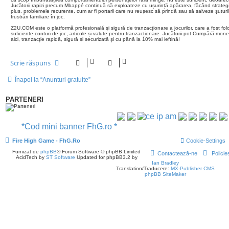
Jucătorii rapizi precum Mbappé continuă să exploateze cu ușurință apărarea, făcând strategii
plus, problemele recurente, cum ar fi portarii care nu reușesc să prindă sau să salveze șuturil
frustrări familiare în joc.
Z2U.COM este o platformă profesională și sigură de tranzacționare a jocurilor, care a fost folos
suficiente conturi de joc, articole și valute pentru tranzacționare. Jucătorii pot Cumpără m
aici, tranzacție rapidă, sigură și securizată și cu până la 10% mai ieftină!
Scrie răspuns
Înapoi la “Anunturi gratuite”
PARTENERI
*Cod mini banner FhG.ro *
Fire High Game - FhG.Ro
Cookie-Settings
Furnizat de
phpBB
® Forum Software © phpBB Limited
Contactează-ne
Policie
AcidTech by
ST Software
Updated for phpBB3.2 by
Ian Bradley
Translation/Traducere:
MX-Publisher CMS
phpBB SiteMaker