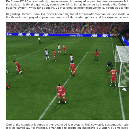
s
ă
EA Sports FC 25 arrives with high expectations, but many of its promised enhancements fall s
p
the series. Initially, the gameplay seems promising, but as hours go by in modes like Online,
a
e
become evident. While EA Sports FC 25 incorporates minor improvements, it struggles to fulfill
j
k
a
Regarding Ultimate Team, I've never been a big fan of the microtransaction-focused mode, 
t
the three hours I played it, pay-to-win teams still dominated games, and the experience wasn
h
a
r
i
n
e
One of the standout features is the revamped role system. This new tactic customization allo
real-life gameplay. For instance, I managed to secure an impressive 8-3 victory by employing 