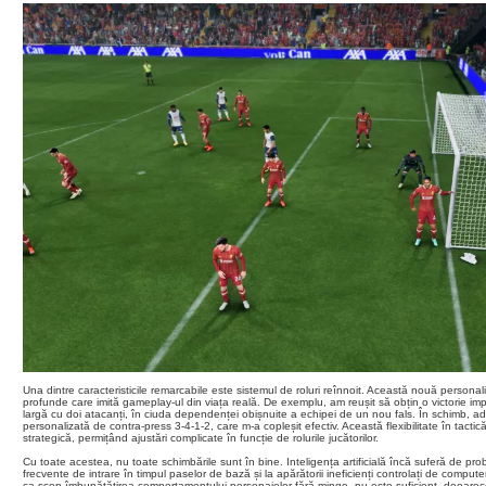
Una dintre caracteristicile remarcabile este sistemul de roluri reînnoit. Această nouă personaliz
profunde care imită gameplay-ul din viața reală. De exemplu, am reușit să obțin o victorie im
largă cu doi atacanți, în ciuda dependenței obișnuite a echipei de un nou fals. În schimb, a
personalizată de contra-press 3-4-1-2, care m-a copleșit efectiv. Această flexibilitate în tac
strategică, permițând ajustări complicate în funcție de rolurile jucătorilor.
Cu toate acestea, nu toate schimbările sunt în bine. Inteligența artificială încă suferă de pr
frecvente de intrare în timpul paselor de bază și la apărătorii ineficienți controlați de comput
ca scop îmbunătățirea comportamentului personajelor fără minge, nu este suficient, deoarec