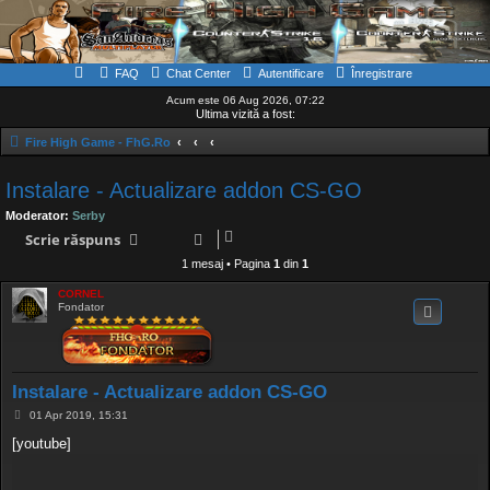
FAQ
Chat Center
Autentificare
Înregistrare
Acum este 06 Aug 2026, 07:22
Ultima vizită a fost:
Fire High Game - FhG.Ro
Instalare - Actualizare addon CS-GO
Moderator:
Serby
Scrie răspuns
1 mesaj • Pagina
1
din
1
CORNEL
Fondator
Instalare - Actualizare addon CS-GO
M
01 Apr 2019, 15:31
e
s
[youtube]
a
j