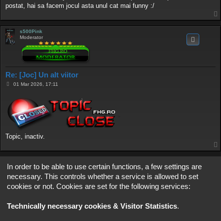
postat, hai sa facem jocul asta unul cat mai funny :/
s500Pink
Moderator
Re: [Joc] Un alt viitor
M
01 Mar 2026, 17:11
e
s
a
j
Topic, inactiv.
Scrie răspuns
In order to be able to use certain functions, a few settings are
2 mesaje • Pagina
1
din
1
necessary. This controls whether a service is allowed to set
cookies or not. Cookies are set for the following services:
Mergi la
PARTENERI
Technically necessary cookies & Visitor Statistics
.