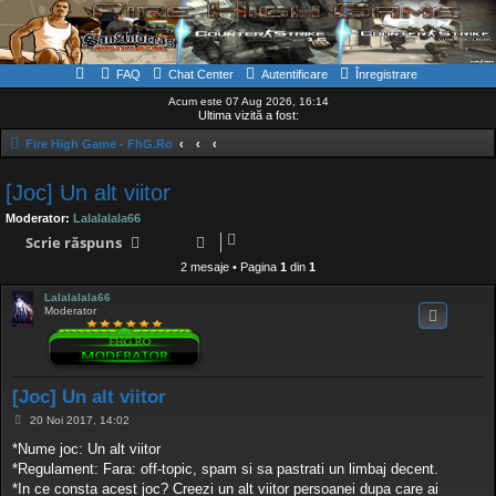
FAQ
Chat Center
Autentificare
Înregistrare
Acum este 07 Aug 2026, 16:14
Ultima vizită a fost:
Fire High Game - FhG.Ro
[Joc] Un alt viitor
Moderator:
Lalalalala66
Scrie răspuns
2 mesaje • Pagina
1
din
1
Lalalalala66
Moderator
[Joc] Un alt viitor
M
20 Noi 2017, 14:02
e
s
*Nume joc: Un alt viitor
a
*Regulament: Fara: off-topic, spam si sa pastrati un limbaj decent.
j
*In ce consta acest joc? Creezi un alt viitor persoanei dupa care ai