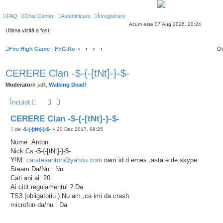
FAQ
Chat Center
Autentificare
Înregistrare
Acum este 07 Aug 2026, 20:24
Ultima vizită a fost:
Fire High Game - FhG.Ro
Or
CERERE Clan -$-{-[tNt]-}-$-
Moderatori:
jaR
,
Walking Dead!
Încuiat
CERERE Clan -$-{-[tNt]-}-$-
M
de
-$-{-[tNt]-}-$-
»
20 Dec 2017, 09:25
e
s
Nume :Anton
a
Nick Cs -$-{-[tNt]-}-$-
j
Y!M:
carsteaanton@yahoo.com
nam id d emes ,asta e de skype
Steam Da/Nu : Nu
Cati ani ai: 20
Ai citit regulamentul ?:Da
TS3 (obligatoriu ) Nu am ,ca imi da crash
microfon da/nu : Da