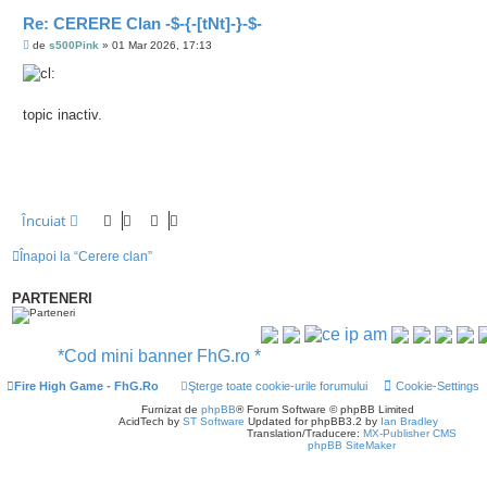
Re: CERERE Clan -$-{-[tNt]-}-$-
M
de
s500Pink
»
01 Mar 2026, 17:13
e
s
a
j
topic inactiv.
Încuiat
Înapoi la “Cerere clan”
PARTENERI
*Cod mini banner FhG.ro *
Fire High Game - FhG.Ro
Şterge toate cookie-urile forumului
Cookie-Settings
Furnizat de
phpBB
® Forum Software © phpBB Limited
AcidTech by
ST Software
Updated for phpBB3.2 by
Ian Bradley
Translation/Traducere:
MX-Publisher CMS
phpBB SiteMaker