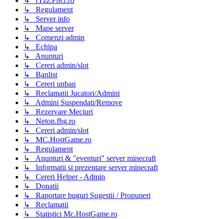
↳ rTzz.FhG.ro
↳ Regulament
↳ Server info
↳ Mape server
↳ Comenzi admin
↳ Echipa
↳ Anunturi
↳ Cereri admin/slot
↳ Banlist
↳ Cereri unban
↳ Reclamatii Jucatori/Admini
↳ Admini Suspendati/Remove
↳ Rezervare Meciuri
↳ Neton.fhg.ro
↳ Cereri admin/slot
↳ MC.HostGame.ro
↳ Regulament
↳ Anunturi & "eventuri" server minecraft
↳ Informatii si prezentare server minecraft
↳ Cereri Helper - Admin
↳ Donatii
↳ Raportare buguri Sugestii / Propuneri
↳ Reclamatii
↳ Statistici Mc.HostGame.ro