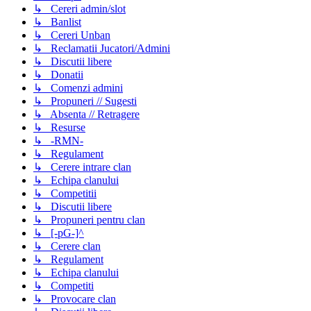
↳ Cereri admin/slot
↳ Banlist
↳ Cereri Unban
↳ Reclamatii Jucatori/Admini
↳ Discutii libere
↳ Donatii
↳ Comenzi admini
↳ Propuneri // Sugesti
↳ Absenta // Retragere
↳ Resurse
↳ -RMN-
↳ Regulament
↳ Cerere intrare clan
↳ Echipa clanului
↳ Competitii
↳ Discutii libere
↳ Propuneri pentru clan
↳ [-pG-]^
↳ Cerere clan
↳ Regulament
↳ Echipa clanului
↳ Competiti
↳ Provocare clan