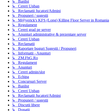
↳ Banlist
↳ Cereri Unban
↳ Reclamatii Jucatori/Admini
↳ Propuneri / sugestii
↳ M@verick's KFS (Long) Killing Floor Server in Romania
↳ Regulament
↳ Cereri grad pe server
↳ Anunturi administrative & prezentare server
↳ Cereri Unban
↳ Reclamatii
↳ Raportare buguri Sugestii / Propuneri
↳ Informatii - Anunturi
↳ ZM.FhG.Ro
↳ Regulament
↳ Anunturi
↳ Cereri admin/slot
↳ Echipa
↳ Concursuri Server
↳ Banlist
↳ Cereri Unban
↳ Reclamatii Jucatori/Admini
↳ Propuneri / sugestii
↳ Discutii libere
↳ Donatii