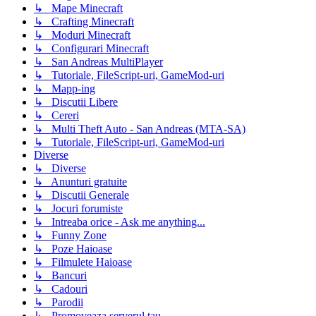
↳ Mape Minecraft
↳ Crafting Minecraft
↳ Moduri Minecraft
↳ Configurari Minecraft
↳ San Andreas MultiPlayer
↳ Tutoriale, FileScript-uri, GameMod-uri
↳ Mapp-ing
↳ Discutii Libere
↳ Cereri
↳ Multi Theft Auto - San Andreas (MTA-SA)
↳ Tutoriale, FileScript-uri, GameMod-uri
Diverse
↳ Diverse
↳ Anunturi gratuite
↳ Discutii Generale
↳ Jocuri forumiste
↳ Intreaba orice - Ask me anything...
↳ Funny Zone
↳ Poze Haioase
↳ Filmulete Haioase
↳ Bancuri
↳ Cadouri
↳ Parodii
↳ Promoveaza serverul tau