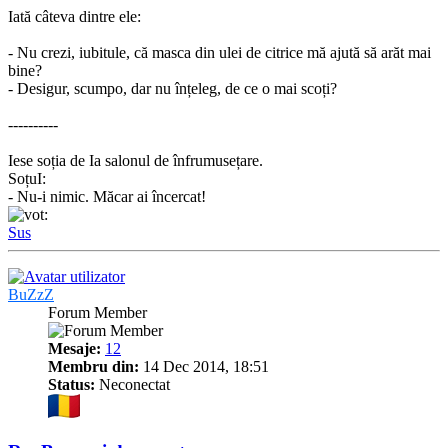
Iată câteva dintre ele:
- Nu crezi, iubitule, că masca din ulei de citrice mă ajută să arăt mai
bine?
- Desigur, scumpo, dar nu înțeleg, de ce o mai scoți?
----------
Iese soția de Ia salonul de înfrumusețare.
SoțuI:
- Nu-i nimic. Măcar ai încercat!
Sus
BuZzZ
Forum Member
Mesaje:
12
Membru din:
14 Dec 2014, 18:51
Status:
Neconectat