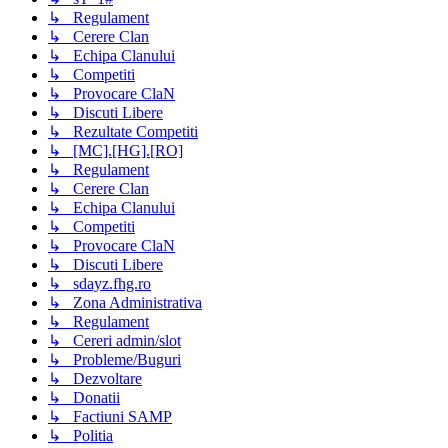
↳ Regulament
↳ Cerere Clan
↳ Echipa Clanului
↳ Competiti
↳ Provocare ClaN
↳ Discuti Libere
↳ Rezultate Competiti
↳ [MC].[HG].[RO]
↳ Regulament
↳ Cerere Clan
↳ Echipa Clanului
↳ Competiti
↳ Provocare ClaN
↳ Discuti Libere
↳ sdayz.fhg.ro
↳ Zona Administrativa
↳ Regulament
↳ Cereri admin/slot
↳ Probleme/Buguri
↳ Dezvoltare
↳ Donatii
↳ Factiuni SAMP
↳ Politia