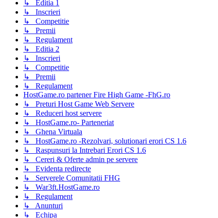
↳ Editia 1
↳ Inscrieri
↳ Competitie
↳ Premii
↳ Regulament
↳ Editia 2
↳ Inscrieri
↳ Competitie
↳ Premii
↳ Regulament
HostGame.ro partener Fire High Game -FhG.ro
↳ Preturi Host Game Web Servere
↳ Reduceri host servere
↳ HostGame.ro- Parteneriat
↳ Ghena Virtuala
↳ HostGame.ro -Rezolvari, solutionari erori CS 1.6
↳ Raspunsuri la Intrebari Erori CS 1.6
↳ Cereri & Oferte admin pe servere
↳ Evidenta redirecte
↳ Serverele Comunitatii FHG
↳ War3ft.HostGame.ro
↳ Regulament
↳ Anunturi
↳ Echipa