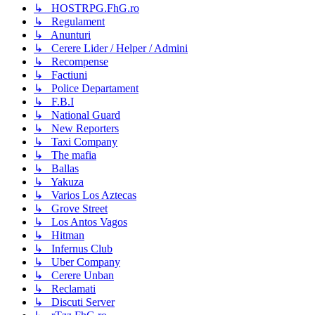
↳ HOSTRPG.FhG.ro
↳ Regulament
↳ Anunturi
↳ Cerere Lider / Helper / Admini
↳ Recompense
↳ Factiuni
↳ Police Departament
↳ F.B.I
↳ National Guard
↳ New Reporters
↳ Taxi Company
↳ The mafia
↳ Ballas
↳ Yakuza
↳ Varios Los Aztecas
↳ Grove Street
↳ Los Antos Vagos
↳ Hitman
↳ Infernus Club
↳ Uber Company
↳ Cerere Unban
↳ Reclamati
↳ Discuti Server