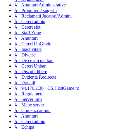
↳ Anunturi Administrative
↳ Propuneri / sugestii
↳ Reclamatii Jucatori/Admini
↳ Cereri admin
↳ Cereri slot
↳ Staff Zone
↳ Anunturi
↳ Cereri UpGrade
↳ Inactivitate
↳ Diverse
↳ De ce am dat ban
↳ Cereri Unban
↳ Discutii libere
↳ Evidenta Redirecte
↳ Donatii
↳ 94.176.2.30 - CS.HostGame.ro
↳ Regulament
↳ Server info
↳ Mape server
↳ Comenzi admin
↳ Anunturi
↳ Cereri admin
↳ Echipa