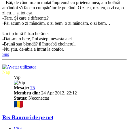
– Băi, de când m-am mutat împreună cu prietena mea, am hotărât
amândoi să facem cumpărăturile pe rând. O zi ea, o zi eu, o zi ea, o
zi eu… și tot așa.
-Tare. Și care e diferența?
-Păi acum o zi mâncăm, o zi bem, o zi mâncăm, o zi bem…
Un tip intră într-o berărie:
-Dați-mi o bere, îmi aștept nevasta aici.
-Brună sau blondă? îl întreabă chelnerul.
-Nu știu, de-abia a intrat la coafor.
Sus
Nap
Vip
Mesaje:
75
Membru din:
24 Apr 2012, 22:12
Status:
Neconectat
Re: Bancuri de pe net
Citat