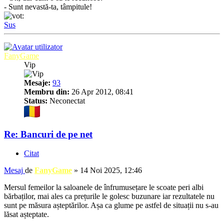
- Sunt nevastă-ta, tâmpitule!
Sus
FanyGame
Vip
Mesaje:
93
Membru din:
26 Apr 2012, 08:41
Status:
Neconectat
Re: Bancuri de pe net
Citat
Mesaj
de
FanyGame
»
14 Noi 2025, 12:46
Mersul femeilor la saloanele de înfrumusețare le scoate peri albi
bărbaților, mai ales ca prețurile le golesc buzunare iar rezultatele nu
sunt pe măsura așteptărilor. Așa ca glume pe astfel de situații nu s-au
lăsat așteptate.