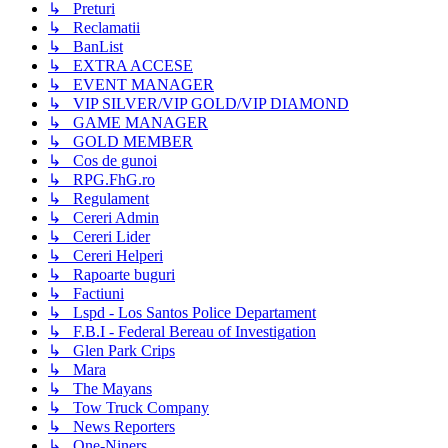
↳ Preturi
↳ Reclamatii
↳ BanList
↳ EXTRA ACCESE
↳ EVENT MANAGER
↳ VIP SILVER/VIP GOLD/VIP DIAMOND
↳ GAME MANAGER
↳ GOLD MEMBER
↳ Cos de gunoi
↳ RPG.FhG.ro
↳ Regulament
↳ Cereri Admin
↳ Cereri Lider
↳ Cereri Helperi
↳ Rapoarte buguri
↳ Factiuni
↳ Lspd - Los Santos Police Departament
↳ F.B.I - Federal Bereau of Investigation
↳ Glen Park Crips
↳ Mara
↳ The Mayans
↳ Tow Truck Company
↳ News Reporters
↳ One-Niners