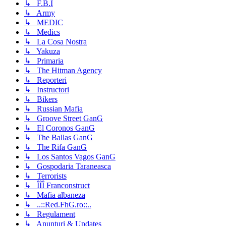
↳ F.B.I
↳ Army
↳ MEDIC
↳ Medics
↳ La Cosa Nostra
↳ Yakuza
↳ Primaria
↳ The Hitman Agency
↳ Reporteri
↳ Instructori
↳ Bikers
↳ Russian Mafia
↳ Groove Street GanG
↳ El Coronos GanG
↳ The Ballas GanG
↳ The Rifa GanG
↳ Los Santos Vagos GanG
↳ Gospodaria Taraneasca
↳ Terrorists
↳ ÎÎÎ Franconstruct
↳ Mafia albaneza
↳ ..::Red.FhG.ro::..
↳ Regulament
↳ Anunturi & Updates