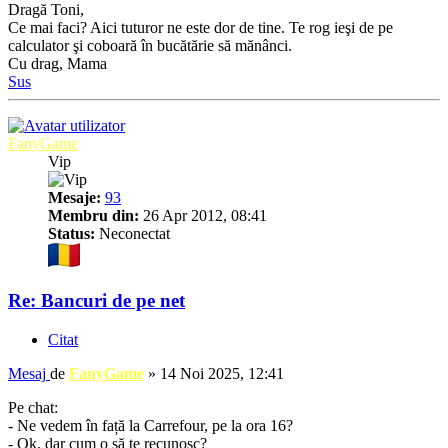
Dragă Toni,
Ce mai faci? Aici tuturor ne este dor de tine. Te rog ieşi de pe
calculator şi coboară în bucătărie să mănânci.
Cu drag, Mama
Sus
FanyGame
Vip
Mesaje:
93
Membru din:
26 Apr 2012, 08:41
Status:
Neconectat
Re: Bancuri de pe net
Citat
Mesaj
de
FanyGame
»
14 Noi 2025, 12:41
Pe chat:
- Ne vedem în față la Carrefour, pe la ora 16?
- Ok, dar cum o să te recunosc?