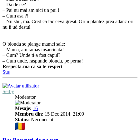
– Da de ce?
– Pai nu mai am nici un pui !
– Cum asa ?!
– Nu stiu, ma. Cred ca fac ceva gresit. Ori ii plantez prea adanc ori
nu ii ud destul
O blonda se plange mamei sale:
– Mama, am ramas insarcinata!
– Cum? Unde ti-a fost capul?
– Cum unde, raspunde blonda, pe perna!
Respecta-ma ca sa te respect
Sus
Serby
Moderator
Mesaje:
16
Membru din:
15 Dec 2014, 21:09
Status:
Neconectat