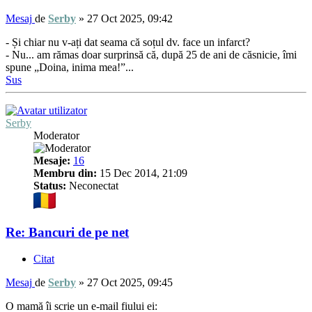
Mesaj
de
Serby
»
27 Oct 2025, 09:42
- Și chiar nu v-ați dat seama că soțul dv. face un infarct?
- Nu... am rămas doar surprinsă că, după 25 de ani de căsnicie, îmi
spune „Doina, inima mea!”...
Sus
Serby
Moderator
Mesaje:
16
Membru din:
15 Dec 2014, 21:09
Status:
Neconectat
Re: Bancuri de pe net
Citat
Mesaj
de
Serby
»
27 Oct 2025, 09:45
O mamă îi scrie un e-mail fiului ei: