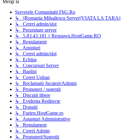
Mergi la
Serverele Comunitatii FhG.Ro
↳ ||Romania Mihailescu Server||VIATA LA TARA||
↳ Cereri admin/slot
↳ Prezentare server
↳ 5.83.43.181 // Respawn.HostGame.RO
↳ Regulament
↳ Anunturi
↳ Cereri admin/slot
↳ Echipa
↳ Concursuri Server
↳ Banlist
↳ Cereri Unban
↳ Reclamatii Jucatori/Admini
↳ Propuneri / sugestii
↳ Discutii libere
↳ Evidenta Redirecte
↳ Donatii
↳ Furien.HostGame.ro
↳ Anunturi Administrative
↳ Regulament
↳ Cereri Admin
↳ Propuneri/Sugestii