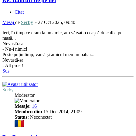
Re: Bancuri de pe net
Citat
Mesaj
de
Serby
»
27 Oct 2025, 09:40
Ieri, în timp ce eram la un amic, am vărsat o ceașcă de cafea pe
masă...
Nevastă-sa:
- Nu-i nimic!
Peste puțin timp, varsă și amicul meu un pahar...
Nevastă-sa:
- Alt prost!
Sus
Serby
Moderator
Mesaje:
16
Membru din:
15 Dec 2014, 21:09
Status:
Neconectat