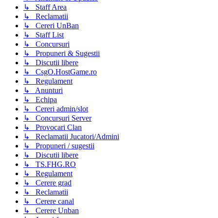
↳ Staff Area
↳ Reclamatii
↳ Cereri UnBan
↳ Staff List
↳ Concursuri
↳ Propuneri & Sugestii
↳ Discutii libere
↳ CsgO.HostGame.ro
↳ Regulament
↳ Anunturi
↳ Echipa
↳ Cereri admin/slot
↳ Concursuri Server
↳ Provocari Clan
↳ Reclamatii Jucatori/Admini
↳ Propuneri / sugestii
↳ Discutii libere
↳ TS.FHG.RO
↳ Regulament
↳ Cerere grad
↳ Reclamatii
↳ Cerere canal
↳ Cerere Unban