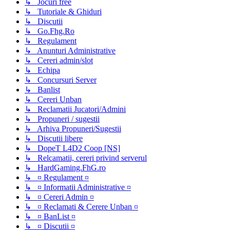
↳ Jocuri free
↳ Tutoriale & Ghiduri
↳ Discutii
↳ Go.Fhg.Ro
↳ Regulament
↳ Anunturi Administrative
↳ Cereri admin/slot
↳ Echipa
↳ Concursuri Server
↳ Banlist
↳ Cereri Unban
↳ Reclamatii Jucatori/Admini
↳ Propuneri / sugestii
↳ Arhiva Propuneri/Sugestii
↳ Discutii libere
↳ DopeT L4D2 Coop [NS]
↳ Relcamatii, cereri privind serverul
↳ HardGaming.FhG.ro
↳ ¤ Regulament ¤
↳ ¤ Informatii Administrative ¤
↳ ¤ Cereri Admin ¤
↳ ¤ Reclamati & Cerere Unban ¤
↳ ¤ BanList ¤
↳ ¤ Discutii ¤