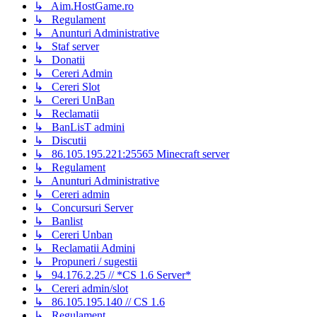
↳ Aim.HostGame.ro
↳ Regulament
↳ Anunturi Administrative
↳ Staf server
↳ Donatii
↳ Cereri Admin
↳ Cereri Slot
↳ Cereri UnBan
↳ Reclamatii
↳ BanLisT admini
↳ Discutii
↳ 86.105.195.221:25565 Minecraft server
↳ Regulament
↳ Anunturi Administrative
↳ Cereri admin
↳ Concursuri Server
↳ Banlist
↳ Cereri Unban
↳ Reclamatii Admini
↳ Propuneri / sugestii
↳ 94.176.2.25 // *CS 1.6 Server*
↳ Cereri admin/slot
↳ 86.105.195.140 // CS 1.6
↳ Regulament