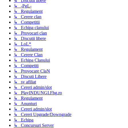
↳ Discutii libere
↳ -PgL-
↳ Regulament
↳ Cerere clan
↳ Competitii
↳ Echipa clanului
↳ Provocari clan
↳ Discutii libere
↳ LoL*
↳ Regulament
↳ Cerere Clan
↳ Echipa Clanului
↳ Competiti
↳ Provocare ClaN
↳ Discuti Libere
↳ sv afiliat
↳ Cereri admin/slot
↳ PlayINDUNGI.Fhg.ro
↳ Regulament
↳ Anunturi
↳ Cereri admin/slot
↳ Cereri Upgrade/Downgrade
↳ Echipa
↳ Concursuri Server