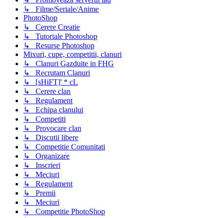
↳ Filme/Seriale/Anime
PhotoShop
↳ Cerere Creatie
↳ Tutoriale Photoshop
↳ Resurse Photoshop
Mixuri, cupe, competitii, clanuri
↳ Clanuri Gazduite in FHG
↳ Recrutam Clanuri
↳ [sHiFT]' * cL
↳ Cerere clan
↳ Regulament
↳ Echipa clanului
↳ Competiti
↳ Provocare clan
↳ Discutii libere
↳ Competitie Comunitati
↳ Organizare
↳ Inscrieri
↳ Meciuri
↳ Regulament
↳ Premii
↳ Meciuri
↳ Competitie PhotoShop