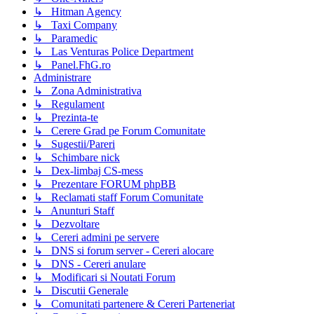
↳ Hitman Agency
↳ Taxi Company
↳ Paramedic
↳ Las Venturas Police Department
↳ Panel.FhG.ro
Administrare
↳ Zona Administrativa
↳ Regulament
↳ Prezinta-te
↳ Cerere Grad pe Forum Comunitate
↳ Sugestii/Pareri
↳ Schimbare nick
↳ Dex-limbaj CS-mess
↳ Prezentare FORUM phpBB
↳ Reclamati staff Forum Comunitate
↳ Anunturi Staff
↳ Dezvoltare
↳ Cereri admini pe servere
↳ DNS si forum server - Cereri alocare
↳ DNS - Cereri anulare
↳ Modificari si Noutati Forum
↳ Discutii Generale
↳ Comunitati partenere & Cereri Parteneriat