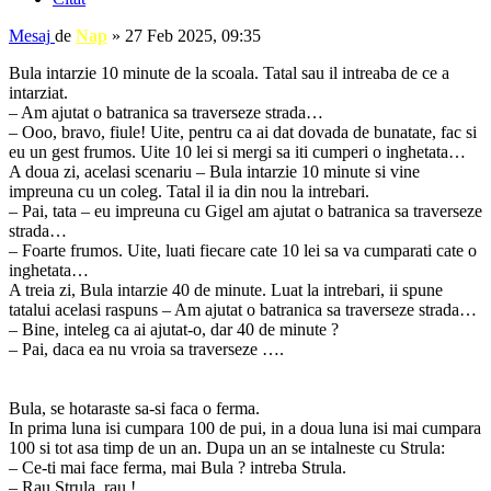
Mesaj
de
Nap
»
27 Feb 2025, 09:35
Bula intarzie 10 minute de la scoala. Tatal sau il intreaba de ce a
intarziat.
– Am ajutat o batranica sa traverseze strada…
– Ooo, bravo, fiule! Uite, pentru ca ai dat dovada de bunatate, fac si
eu un gest frumos. Uite 10 lei si mergi sa iti cumperi o inghetata…
A doua zi, acelasi scenariu – Bula intarzie 10 minute si vine
impreuna cu un coleg. Tatal il ia din nou la intrebari.
– Pai, tata – eu impreuna cu Gigel am ajutat o batranica sa traverseze
strada…
– Foarte frumos. Uite, luati fiecare cate 10 lei sa va cumparati cate o
inghetata…
A treia zi, Bula intarzie 40 de minute. Luat la intrebari, ii spune
tatalui acelasi raspuns – Am ajutat o batranica sa traverseze strada…
– Bine, inteleg ca ai ajutat-o, dar 40 de minute ?
– Pai, daca ea nu vroia sa traverseze ….
Bula, se hotaraste sa-si faca o ferma.
In prima luna isi cumpara 100 de pui, in a doua luna isi mai cumpara
100 si tot asa timp de un an. Dupa un an se intalneste cu Strula:
– Ce-ti mai face ferma, mai Bula ? intreba Strula.
– Rau Strula, rau !