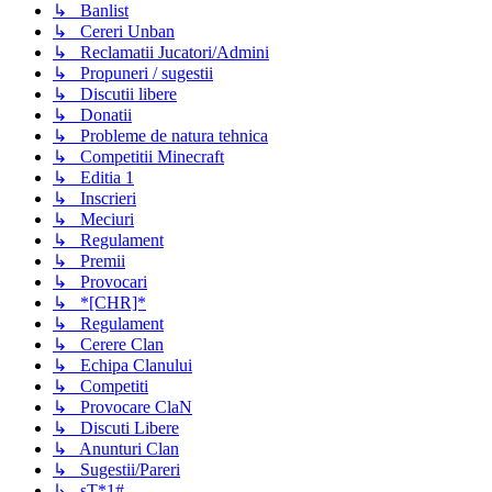
↳ Banlist
↳ Cereri Unban
↳ Reclamatii Jucatori/Admini
↳ Propuneri / sugestii
↳ Discutii libere
↳ Donatii
↳ Probleme de natura tehnica
↳ Competitii Minecraft
↳ Editia 1
↳ Inscrieri
↳ Meciuri
↳ Regulament
↳ Premii
↳ Provocari
↳ *[CHR]*
↳ Regulament
↳ Cerere Clan
↳ Echipa Clanului
↳ Competiti
↳ Provocare ClaN
↳ Discuti Libere
↳ Anunturi Clan
↳ Sugestii/Pareri
↳ sT*1#