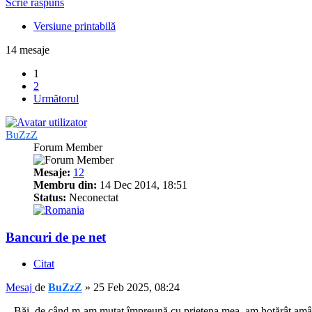
Scrie răspuns
Versiune printabilă
14 mesaje
1
2
Următorul
BuZzZ
Forum Member
Mesaje:
12
Membru din:
14 Dec 2014, 18:51
Status:
Neconectat
Bancuri de pe net
Citat
Mesaj
de
BuZzZ
»
25 Feb 2025, 08:24
– Băi, de când m-am mutat împreună cu prietena mea, am hotărât amândo