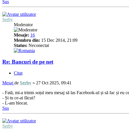
Sus
Serby
Moderator
Mesaje:
16
Membru din:
15 Dec 2014, 21:09
Status:
Neconectat
Re: Bancuri de pe net
Citat
Mesaj
de
Serby
»
27 Oct 2025, 09:41
- Fată, mi-a trimis soțul meu mesaj să las Facebook-ul și să fac și eu 
- Și tu ce-ai făcut?
- L-am blocat.
Sus
Serby