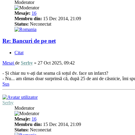
Moderator
Mesaje:
16
Membru din:
15 Dec 2014, 21:09
Status:
Neconectat
Re: Bancuri de pe net
Citat
Mesaj
de
Serby
»
27 Oct 2025, 09:42
- Și chiar nu v-ați dat seama că soțul dv. face un infarct?
- Nu... am rămas doar surprinsă că, după 25 de ani de căsnicie, îmi s
Sus
Serby
Moderator
Mesaje:
16
Membru din:
15 Dec 2014, 21:09
Status:
Neconectat