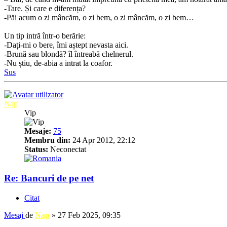
-Tare. Și care e diferența?
-Păi acum o zi mâncăm, o zi bem, o zi mâncăm, o zi bem…
Un tip intră într-o berărie:
-Dați-mi o bere, îmi aștept nevasta aici.
-Brună sau blondă? îl întreabă chelnerul.
-Nu știu, de-abia a intrat la coafor.
Sus
Nap
Vip
Mesaje:
75
Membru din:
24 Apr 2012, 22:12
Status:
Neconectat
Re: Bancuri de pe net
Citat
Mesaj
de
Nap
»
27 Feb 2025, 09:35