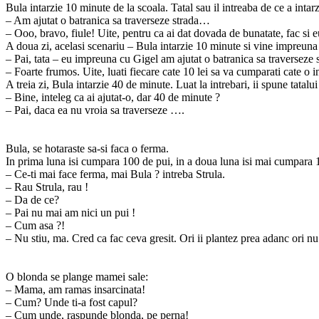
Bula intarzie 10 minute de la scoala. Tatal sau il intreaba de ce a intarz
– Am ajutat o batranica sa traverseze strada…
– Ooo, bravo, fiule! Uite, pentru ca ai dat dovada de bunatate, fac si 
A doua zi, acelasi scenariu – Bula intarzie 10 minute si vine impreuna c
– Pai, tata – eu impreuna cu Gigel am ajutat o batranica sa traverseze
– Foarte frumos. Uite, luati fiecare cate 10 lei sa va cumparati cate o
A treia zi, Bula intarzie 40 de minute. Luat la intrebari, ii spune tata
– Bine, inteleg ca ai ajutat-o, dar 40 de minute ?
– Pai, daca ea nu vroia sa traverseze ….
Bula, se hotaraste sa-si faca o ferma.
In prima luna isi cumpara 100 de pui, in a doua luna isi mai cumpara 1
– Ce-ti mai face ferma, mai Bula ? intreba Strula.
– Rau Strula, rau !
– Da de ce?
– Pai nu mai am nici un pui !
– Cum asa ?!
– Nu stiu, ma. Cred ca fac ceva gresit. Ori ii plantez prea adanc ori nu 
O blonda se plange mamei sale:
– Mama, am ramas insarcinata!
– Cum? Unde ti-a fost capul?
– Cum unde, raspunde blonda, pe perna!