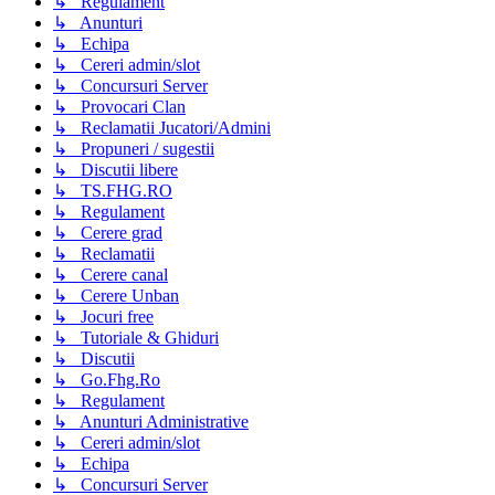
↳ Regulament
↳ Anunturi
↳ Echipa
↳ Cereri admin/slot
↳ Concursuri Server
↳ Provocari Clan
↳ Reclamatii Jucatori/Admini
↳ Propuneri / sugestii
↳ Discutii libere
↳ TS.FHG.RO
↳ Regulament
↳ Cerere grad
↳ Reclamatii
↳ Cerere canal
↳ Cerere Unban
↳ Jocuri free
↳ Tutoriale & Ghiduri
↳ Discutii
↳ Go.Fhg.Ro
↳ Regulament
↳ Anunturi Administrative
↳ Cereri admin/slot
↳ Echipa
↳ Concursuri Server