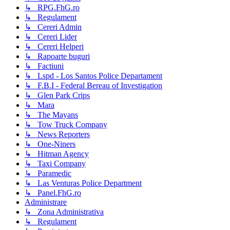
↳ RPG.FhG.ro
↳ Regulament
↳ Cereri Admin
↳ Cereri Lider
↳ Cereri Helperi
↳ Rapoarte buguri
↳ Factiuni
↳ Lspd - Los Santos Police Departament
↳ F.B.I - Federal Bereau of Investigation
↳ Glen Park Crips
↳ Mara
↳ The Mayans
↳ Tow Truck Company
↳ News Reporters
↳ One-Niners
↳ Hitman Agency
↳ Taxi Company
↳ Paramedic
↳ Las Venturas Police Department
↳ Panel.FhG.ro
Administrare
↳ Zona Administrativa
↳ Regulament