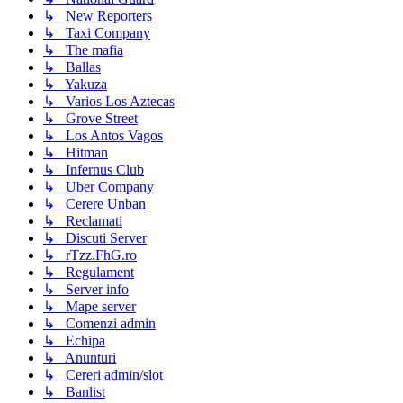
↳ New Reporters
↳ Taxi Company
↳ The mafia
↳ Ballas
↳ Yakuza
↳ Varios Los Aztecas
↳ Grove Street
↳ Los Antos Vagos
↳ Hitman
↳ Infernus Club
↳ Uber Company
↳ Cerere Unban
↳ Reclamati
↳ Discuti Server
↳ rTzz.FhG.ro
↳ Regulament
↳ Server info
↳ Mape server
↳ Comenzi admin
↳ Echipa
↳ Anunturi
↳ Cereri admin/slot
↳ Banlist