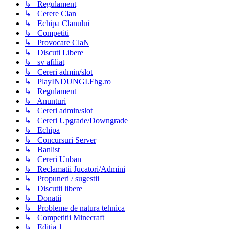
↳ Regulament
↳ Cerere Clan
↳ Echipa Clanului
↳ Competiti
↳ Provocare ClaN
↳ Discuti Libere
↳ sv afiliat
↳ Cereri admin/slot
↳ PlayINDUNGI.Fhg.ro
↳ Regulament
↳ Anunturi
↳ Cereri admin/slot
↳ Cereri Upgrade/Downgrade
↳ Echipa
↳ Concursuri Server
↳ Banlist
↳ Cereri Unban
↳ Reclamatii Jucatori/Admini
↳ Propuneri / sugestii
↳ Discutii libere
↳ Donatii
↳ Probleme de natura tehnica
↳ Competitii Minecraft
↳ Editia 1