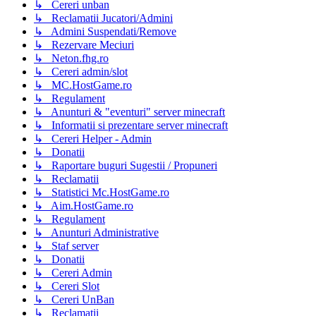
↳ Cereri unban
↳ Reclamatii Jucatori/Admini
↳ Admini Suspendati/Remove
↳ Rezervare Meciuri
↳ Neton.fhg.ro
↳ Cereri admin/slot
↳ MC.HostGame.ro
↳ Regulament
↳ Anunturi & "eventuri" server minecraft
↳ Informatii si prezentare server minecraft
↳ Cereri Helper - Admin
↳ Donatii
↳ Raportare buguri Sugestii / Propuneri
↳ Reclamatii
↳ Statistici Mc.HostGame.ro
↳ Aim.HostGame.ro
↳ Regulament
↳ Anunturi Administrative
↳ Staf server
↳ Donatii
↳ Cereri Admin
↳ Cereri Slot
↳ Cereri UnBan
↳ Reclamatii