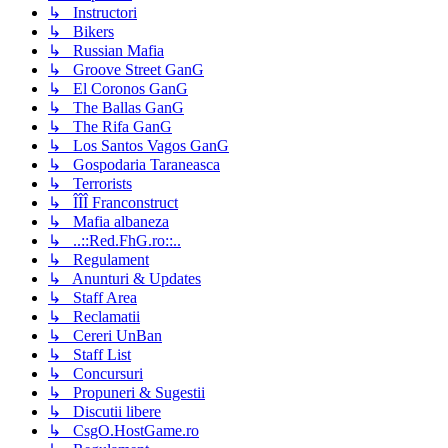
↳ Instructori
↳ Bikers
↳ Russian Mafia
↳ Groove Street GanG
↳ El Coronos GanG
↳ The Ballas GanG
↳ The Rifa GanG
↳ Los Santos Vagos GanG
↳ Gospodaria Taraneasca
↳ Terrorists
↳ ÎÎÎ Franconstruct
↳ Mafia albaneza
↳ ..::Red.FhG.ro::..
↳ Regulament
↳ Anunturi & Updates
↳ Staff Area
↳ Reclamatii
↳ Cereri UnBan
↳ Staff List
↳ Concursuri
↳ Propuneri & Sugestii
↳ Discutii libere
↳ CsgO.HostGame.ro