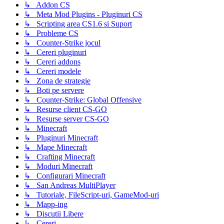
↳ Addon CS
↳ Meta Mod Plugins - Pluginuri CS
↳ Scripting area CS1.6 si Suport
↳ Probleme CS
↳ Counter-Strike jocul
↳ Cereri pluginuri
↳ Cereri addons
↳ Cereri modele
↳ Zona de strategie
↳ Boti pe servere
↳ Counter-Strike: Global Offensive
↳ Resurse client CS-GO
↳ Resurse server CS-GO
↳ Minecraft
↳ Pluginuri Minecraft
↳ Mape Minecraft
↳ Crafting Minecraft
↳ Moduri Minecraft
↳ Configurari Minecraft
↳ San Andreas MultiPlayer
↳ Tutoriale, FileScript-uri, GameMod-uri
↳ Mapp-ing
↳ Discutii Libere
↳ Cereri