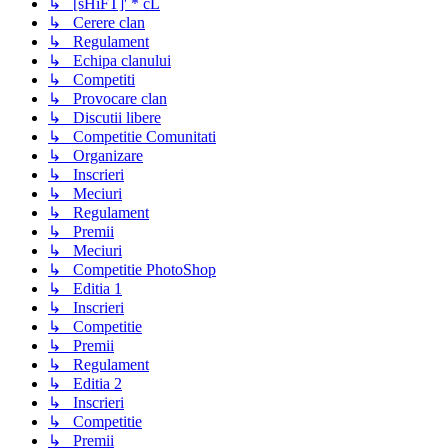
↳ [sHiFT]' * cL
↳ Cerere clan
↳ Regulament
↳ Echipa clanului
↳ Competiti
↳ Provocare clan
↳ Discutii libere
↳ Competitie Comunitati
↳ Organizare
↳ Inscrieri
↳ Meciuri
↳ Regulament
↳ Premii
↳ Meciuri
↳ Competitie PhotoShop
↳ Editia 1
↳ Inscrieri
↳ Competitie
↳ Premii
↳ Regulament
↳ Editia 2
↳ Inscrieri
↳ Competitie
↳ Premii