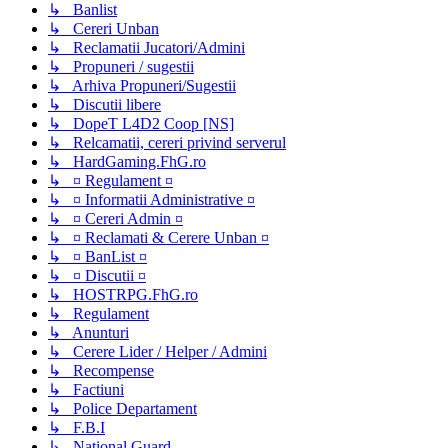
↳ Banlist
↳ Cereri Unban
↳ Reclamatii Jucatori/Admini
↳ Propuneri / sugestii
↳ Arhiva Propuneri/Sugestii
↳ Discutii libere
↳ DopeT L4D2 Coop [NS]
↳ Relcamatii, cereri privind serverul
↳ HardGaming.FhG.ro
↳ ¤ Regulament ¤
↳ ¤ Informatii Administrative ¤
↳ ¤ Cereri Admin ¤
↳ ¤ Reclamati & Cerere Unban ¤
↳ ¤ BanList ¤
↳ ¤ Discutii ¤
↳ HOSTRPG.FhG.ro
↳ Regulament
↳ Anunturi
↳ Cerere Lider / Helper / Admini
↳ Recompense
↳ Factiuni
↳ Police Departament
↳ F.B.I
↳ National Guard