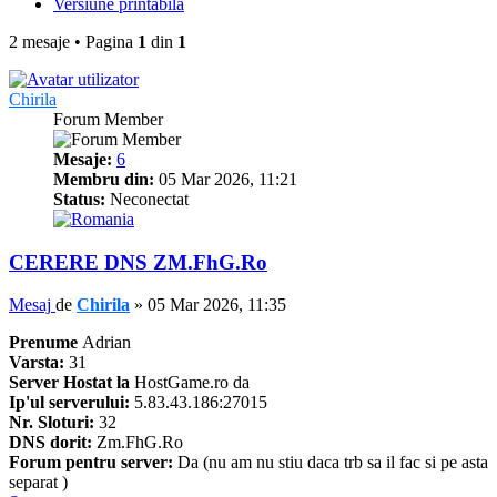
Versiune printabilă
2 mesaje • Pagina
1
din
1
Chirila
Forum Member
Mesaje:
6
Membru din:
05 Mar 2026, 11:21
Status:
Neconectat
CERERE DNS ZM.FhG.Ro
Mesaj
de
Chirila
»
05 Mar 2026, 11:35
Prenume
Adrian
Varsta:
31
Server Hostat la
HostGame.ro da
Ip'ul serverului:
5.83.43.186:27015
Nr. Sloturi:
32
DNS dorit:
Zm.FhG.Ro
Forum pentru server:
Da (nu am nu stiu daca trb sa il fac si pe asta
separat )