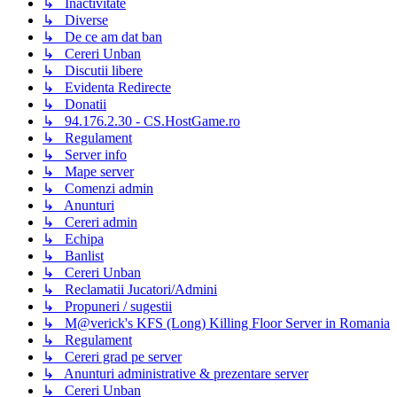
↳ Inactivitate
↳ Diverse
↳ De ce am dat ban
↳ Cereri Unban
↳ Discutii libere
↳ Evidenta Redirecte
↳ Donatii
↳ 94.176.2.30 - CS.HostGame.ro
↳ Regulament
↳ Server info
↳ Mape server
↳ Comenzi admin
↳ Anunturi
↳ Cereri admin
↳ Echipa
↳ Banlist
↳ Cereri Unban
↳ Reclamatii Jucatori/Admini
↳ Propuneri / sugestii
↳ M@verick's KFS (Long) Killing Floor Server in Romania
↳ Regulament
↳ Cereri grad pe server
↳ Anunturi administrative & prezentare server
↳ Cereri Unban