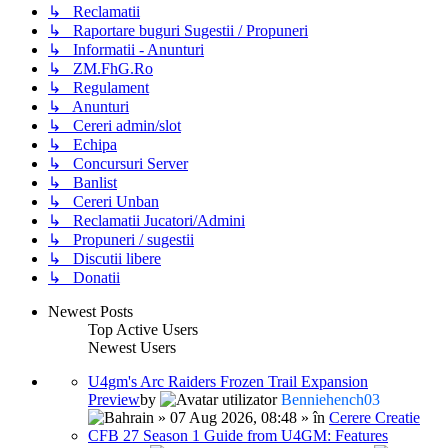
↳ Reclamatii
↳ Raportare buguri Sugestii / Propuneri
↳ Informatii - Anunturi
↳ ZM.FhG.Ro
↳ Regulament
↳ Anunturi
↳ Cereri admin/slot
↳ Echipa
↳ Concursuri Server
↳ Banlist
↳ Cereri Unban
↳ Reclamatii Jucatori/Admini
↳ Propuneri / sugestii
↳ Discutii libere
↳ Donatii
Newest Posts
Top Active Users
Newest Users
U4gm's Arc Raiders Frozen Trail Expansion
Preview
by
Benniehench03
» 07 Aug 2026, 08:48 » în
Cerere Creatie
CFB 27 Season 1 Guide from U4GM: Features