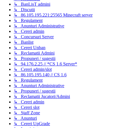
↳ BanLisT admini
↳ Discutii
↳ 86.105.195.221:25565 Minecraft server
↳ Regulament
↳ Anunturi Administrative
↳ Cereri admin
↳ Concursuri Server
↳ Banlist
↳ Cereri Unban
↳ Reclamatii Admini
↳ Propuneri / sugestii
↳ 94.176.2.25 // *CS 1.6 Server*
↳ Cereri admin/slot
↳ 86.105.195.140 // CS 1.6
↳ Regulament
↳ Anunturi Administrative
↳ Propuneri / sugestii
↳ Reclamatii Jucatori/Admini
↳ Cereri admin
↳ Cereri slot
↳ Staff Zone
↳ Anunturi
↳ Cereri UpGrade