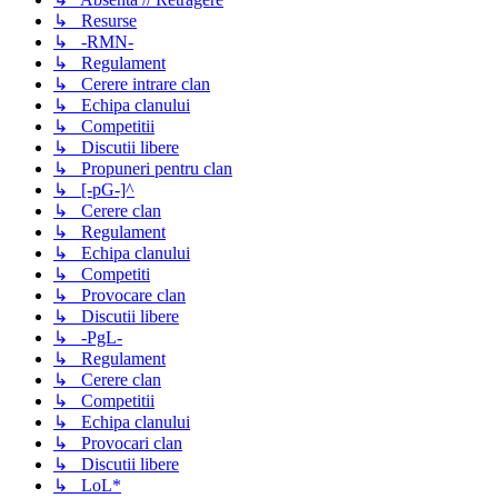
↳ Resurse
↳ -RMN-
↳ Regulament
↳ Cerere intrare clan
↳ Echipa clanului
↳ Competitii
↳ Discutii libere
↳ Propuneri pentru clan
↳ [-pG-]^
↳ Cerere clan
↳ Regulament
↳ Echipa clanului
↳ Competiti
↳ Provocare clan
↳ Discutii libere
↳ -PgL-
↳ Regulament
↳ Cerere clan
↳ Competitii
↳ Echipa clanului
↳ Provocari clan
↳ Discutii libere
↳ LoL*