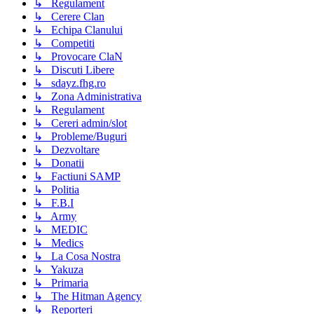
↳ Regulament
↳ Cerere Clan
↳ Echipa Clanului
↳ Competiti
↳ Provocare ClaN
↳ Discuti Libere
↳ sdayz.fhg.ro
↳ Zona Administrativa
↳ Regulament
↳ Cereri admin/slot
↳ Probleme/Buguri
↳ Dezvoltare
↳ Donatii
↳ Factiuni SAMP
↳ Politia
↳ F.B.I
↳ Army
↳ MEDIC
↳ Medics
↳ La Cosa Nostra
↳ Yakuza
↳ Primaria
↳ The Hitman Agency
↳ Reporteri