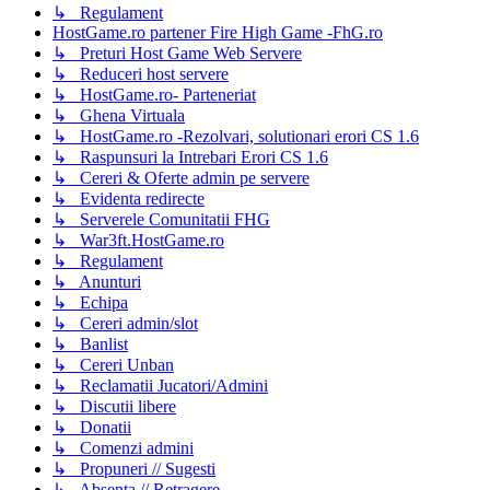
↳ Regulament
HostGame.ro partener Fire High Game -FhG.ro
↳ Preturi Host Game Web Servere
↳ Reduceri host servere
↳ HostGame.ro- Parteneriat
↳ Ghena Virtuala
↳ HostGame.ro -Rezolvari, solutionari erori CS 1.6
↳ Raspunsuri la Intrebari Erori CS 1.6
↳ Cereri & Oferte admin pe servere
↳ Evidenta redirecte
↳ Serverele Comunitatii FHG
↳ War3ft.HostGame.ro
↳ Regulament
↳ Anunturi
↳ Echipa
↳ Cereri admin/slot
↳ Banlist
↳ Cereri Unban
↳ Reclamatii Jucatori/Admini
↳ Discutii libere
↳ Donatii
↳ Comenzi admini
↳ Propuneri // Sugesti
↳ Absenta // Retragere