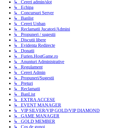
↳ Cereri admin/slot
↳ Echipa
↳ Concursuri Server
↳ Banlist
↳ Cereri Unban
↳ Reclamatii Jucatori/Admini
↳ Propuneri / sugestii
↳ Discutii libere
↳ Evidenta Redirecte
↳ Donatii
↳ Furien.HostGame.ro
↳ Anunturi Administrative
↳ Regulament
↳ Cereri Admin
↳ Propuneri/Sugestii
↳ Preturi
↳ Reclamatii
↳ BanList
↳ EXTRA ACCESE
↳ EVENT MANAGER
↳ VIP SILVER/VIP GOLD/VIP DIAMOND
↳ GAME MANAGER
↳ GOLD MEMBER
↳ Cos de gunoi