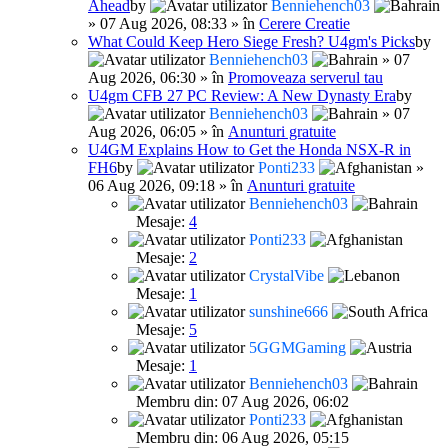
Ahead
by
Benniehench03
» 07 Aug 2026, 08:33 » în
Cerere Creatie
What Could Keep Hero Siege Fresh? U4gm's Picks
by
Benniehench03
» 07
Aug 2026, 06:30 » în
Promoveaza serverul tau
U4gm CFB 27 PC Review: A New Dynasty Era
by
Benniehench03
» 07
Aug 2026, 06:05 » în
Anunturi gratuite
U4GM Explains How to Get the Honda NSX-R in
FH6
by
Ponti233
»
06 Aug 2026, 09:18 » în
Anunturi gratuite
Benniehench03
Mesaje:
4
Ponti233
Mesaje:
2
CrystalVibe
Mesaje:
1
sunshine666
Mesaje:
5
5GGMGaming
Mesaje:
1
Benniehench03
Membru din: 07 Aug 2026, 06:02
Ponti233
Membru din: 06 Aug 2026, 05:15