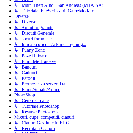
↳ Multi Theft Auto - San Andreas (MTA-SA)
↳ Tutoriale, FileScript-uri, GameMod-uri
Diverse
↳ Diverse
↳ Anunturi gratuite
↳ Discutii Generale
↳ Jocuri forumiste
↳ Intreaba orice - Ask me anything...
↳ Funny Zone
↳ Poze Haioase
↳ Filmulete Haioase
↳ Bancuri
↳ Cadouri
↳ Parodii
↳ Promoveaza serverul tau
↳ Filme/Seriale/Anime
PhotoShop
↳ Cerere Creatie
↳ Tutoriale Photoshop
↳ Resurse Photoshop
Mixuri, cupe, competitii, clanuri
↳ Clanuri Gazduite in FHG
↳ Recrutam Clanuri