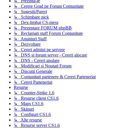
↳ Prezinta-te
↳ Cerere Grad pe Forum Comunitate
↳ Sugestii/Pareri
↳ Schimbare nick
↳ Dex-limbaj CS-mess
↳ Prezentare FORUM phpBB
↳ Reclamati staff Forum Comunitate
↳ Anunturi Staff
↳ Dezvoltare
↳ Cereri admini pe servere
↳ DNS si forum server - Cereri alocare
↳ DNS - Cereri anulare
↳ Modificari si Noutati Forum
↳ Discutii Generale
↳ Comunitati partenere & Cereri Parteneriat
↳ Cereri Parteneriat
Resurse
↳ Counter-Strike 1.6
↳ Resurse client CS1.6
↳ Maps CS1.6
↳ Skinuri
↳ Configuri CS1.6
↳ Alte resurse
↳ Resurse server CS1.6