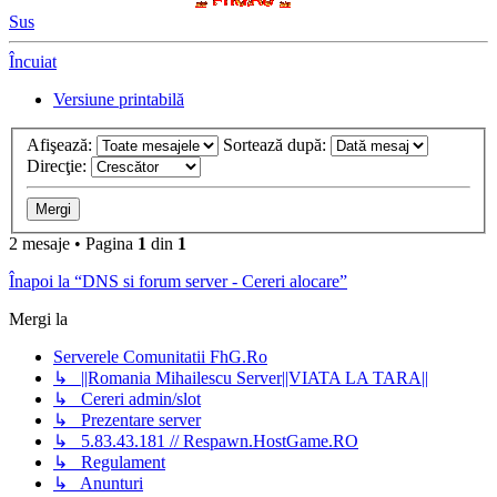
Sus
Încuiat
Versiune printabilă
Afişează:
Sortează după:
Direcţie:
2 mesaje • Pagina
1
din
1
Înapoi la “DNS si forum server - Cereri alocare”
Mergi la
Serverele Comunitatii FhG.Ro
↳ ||Romania Mihailescu Server||VIATA LA TARA||
↳ Cereri admin/slot
↳ Prezentare server
↳ 5.83.43.181 // Respawn.HostGame.RO
↳ Regulament
↳ Anunturi