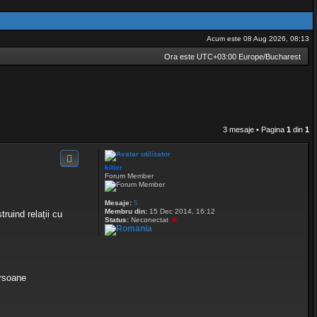
Acum este 08 Aug 2026, 08:13
Ora este UTC+03:00 Europe/Bucharest
3 mesaje • Pagina
1
din
1
killer
Forum Member
Mesaje:
5
Membru din:
15 Dec 2014, 16:12
ruind relații cu
Status:
Neconectat
ersoane