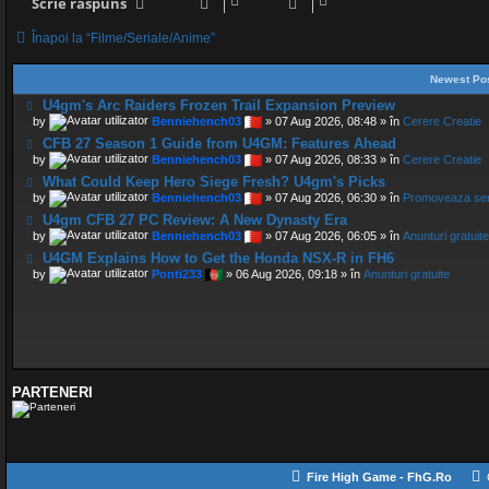
Scrie răspuns
Înapoi la “Filme/Seriale/Anime”
Newest Po
U4gm's Arc Raiders Frozen Trail Expansion Preview
by
Benniehench03
» 07 Aug 2026, 08:48 » în
Cerere Creatie
CFB 27 Season 1 Guide from U4GM: Features Ahead
by
Benniehench03
» 07 Aug 2026, 08:33 » în
Cerere Creatie
What Could Keep Hero Siege Fresh? U4gm's Picks
by
Benniehench03
» 07 Aug 2026, 06:30 » în
Promoveaza ser
U4gm CFB 27 PC Review: A New Dynasty Era
by
Benniehench03
» 07 Aug 2026, 06:05 » în
Anunturi gratuite
U4GM Explains How to Get the Honda NSX-R in FH6
by
Ponti233
» 06 Aug 2026, 09:18 » în
Anunturi gratuite
PARTENERI
Fire High Game - FhG.Ro