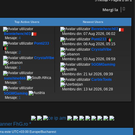
Mergi la
Top Active Users
Newest Users
Benniehench03
Benniehench03
Membru din: 07 Aug 2026, 06:02
Mesaje:
4
Ponti233
Ponti233
Membru din: 06 Aug 2026, 05:15
CrystalVibe
Mesaje:
2
CrystalVibe
Membru din: 03 Aug 2026, 09:59
5GGMGaming
Mesaje:
1
Membru din: 21 Iul 2026, 09:39
sunshine666
CarbixTools
Mesaje:
5
Membru din: 13 Iul 2026, 06:28
5GGMGaming
Mesaje:
1
ner FhG.ro *
ra este UTC+03:00 Europe/Bucharest