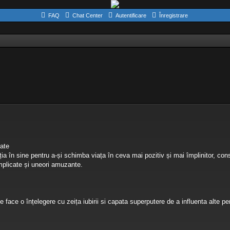
FAQ
Chat Center
Autentificare
Înregistrare
rate
 în sine pentru a-și schimba viața în ceva mai pozitiv și mai împlinitor, const
complicate și uneori amuzante.
 face o înțelegere cu zeița iubirii si capata superputere de a influenta alte p