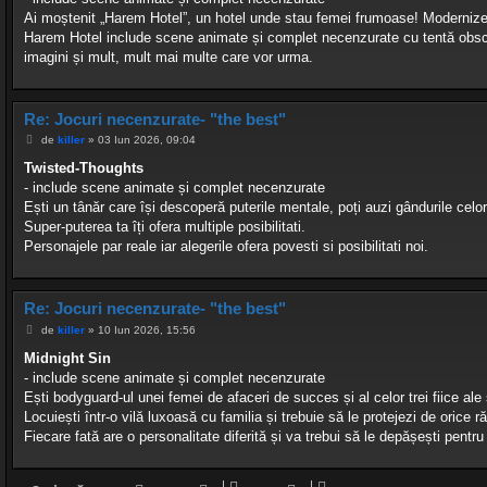
Ai moștenit „Harem Hotel”, un hotel unde stau femei frumoase! Modernizează
Harem Hotel include scene animate și complet necenzurate cu tentă obsce
imagini și mult, mult mai multe care vor urma.
Re: Jocuri necenzurate- "the best"
M
de
killer
»
03 Iun 2026, 09:04
e
s
Twisted-Thoughts
a
- include scene animate și complet necenzurate
j
Ești un tânăr care își descoperă puterile mentale, poți auzi gândurile celor d
Super-puterea ta îți ofera multiple posibilitati.
Personajele par reale iar alegerile ofera povesti si posibilitati noi.
Re: Jocuri necenzurate- "the best"
M
de
killer
»
10 Iun 2026, 15:56
e
s
Midnight Sin
a
- include scene animate și complet necenzurate
j
Ești bodyguard-ul unei femei de afaceri de succes și al celor trei fiice ale 
Locuiești într-o vilă luxoasă cu familia și trebuie să le protejezi de orice r
Fiecare fată are o personalitate diferită și va trebui să le depășești pentru