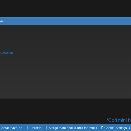
sts
verul tau
*Cod mini ban
Contactează-ne
Policies
Şterge toate cookie-urile forumului
Cookie-Settings
O