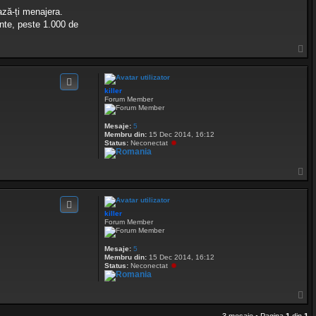
ază-ți menajera.
nte, peste 1.000 de
S
u
s
killer
Forum Member
Mesaje:
5
Membru din:
15 Dec 2014, 16:12
Status:
Neconectat
S
u
s
killer
Forum Member
Mesaje:
5
Membru din:
15 Dec 2014, 16:12
Status:
Neconectat
S
u
s
3 mesaje • Pagina
1
din
1