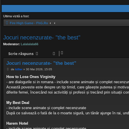
Ultima vizită a fost:
Fire High Game - FhG.Ro
Jocuri necenzurate- "the best"
Moderator:
Lalalalala66
Scrie răspuns
Jocuri necenzurate- "the best"
M
de
killer
»
30 Mai 2026, 15:05
e
s
How to Lose Ones Virginity
a
- are dialogurile si in romana - include scene animate și complet necenzu
j
Această poveste este despre un tip timid, care găsește puterea și motivația
diferite femei, încercând noi activități și profesii și trecând prin situații 
My Best Deal
- include scene animate și complet necenzurate
După ce salvează o fată de la o moarte sigură, un tânăr ajunge în rai, unde
Harem Hotel
- include scene animate și complet necenzurate