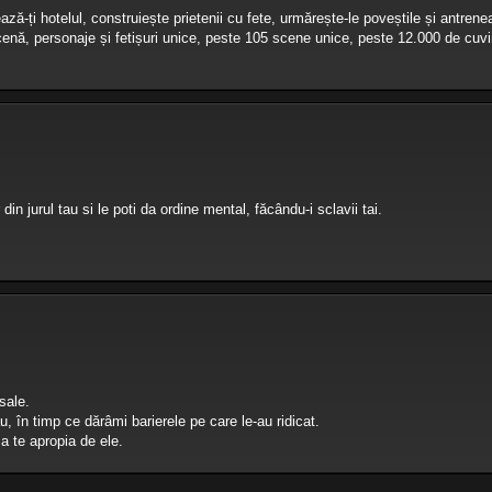
-ți hotelul, construiește prietenii cu fete, urmărește-le poveștile și antrene
nă, personaje și fetișuri unice, peste 105 scene unice, peste 12.000 de cuvi
in jurul tau si le poti da ordine mental, făcându-i sclavii tai.
sale.
ău, în timp ce dărâmi barierele pe care le-au ridicat.
 a te apropia de ele.